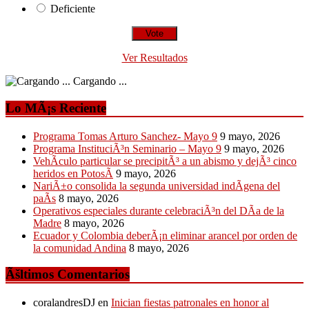
Deficiente
Ver Resultados
Cargando ...
Lo MÃ¡s Reciente
Programa Tomas Arturo Sanchez- Mayo 9
9 mayo, 2026
Programa InstituciÃ³n Seminario – Mayo 9
9 mayo, 2026
VehÃ­culo particular se precipitÃ³ a un abismo y dejÃ³ cinco
heridos en PotosÃ­
9 mayo, 2026
NariÃ±o consolida la segunda universidad indÃ­gena del
paÃ­s
8 mayo, 2026
Operativos especiales durante celebraciÃ³n del DÃ­a de la
Madre
8 mayo, 2026
Ecuador y Colombia deberÃ¡n eliminar arancel por orden de
la comunidad Andina
8 mayo, 2026
Ãšltimos Comentarios
coralandresDJ
en
Inician fiestas patronales en honor al