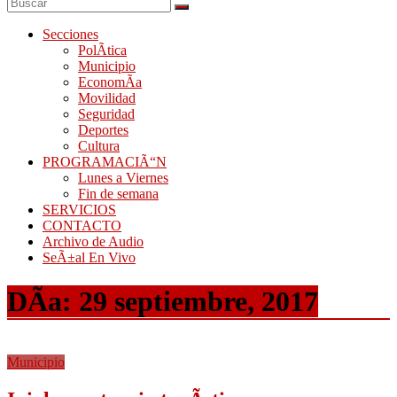
Secciones
PolÃ­tica
Municipio
EconomÃ­a
Movilidad
Seguridad
Deportes
Cultura
PROGRAMACIÃ“N
Lunes a Viernes
Fin de semana
SERVICIOS
CONTACTO
Archivo de Audio
SeÃ±al En Vivo
DÃ­a:
29 septiembre, 2017
Municipio