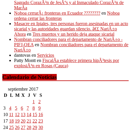
Sagrado CorazÃ³n de JesÃºs y al Inmaculado CorazÃ³n de
MarÃ­a
Noboa cerrarÃ¡ fronteras en Ecuador ????????
en
Noboa
ordena cerrar las fronteras
Masacre en Ipiales, tres personas fueron asesinadas en un acto
sicarial y las autoridades guardan silencio. â€£ NariÃ±o
Ahora
en
Tres muertos y un herido deja ataque sicarial
Nombran conciliadores para el departamento de NariÃ±o -
PIFJ-OEA
en
Nombran conciliadores para el departamento de
NariÃ±o
dantovas
en
Servicios
Patty Montt
en
FiscalÃ­a establece primera hipÃ³tesis por
explosiÃ³n en Rosas (Cauca)
Calendario de Noticias
septiembre 2017
D
L
M
X
J
V
S
1
2
3
4
5
6
7
8
9
10
11
12
13
14
15
16
17
18
19
20
21
22
23
24
25
26
27
28
29
30