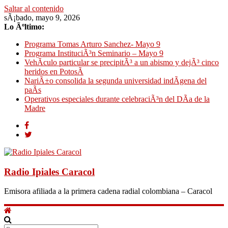
Saltar al contenido
sÃ¡bado, mayo 9, 2026
Lo Ãºltimo:
Programa Tomas Arturo Sanchez- Mayo 9
Programa InstituciÃ³n Seminario – Mayo 9
VehÃ­culo particular se precipitÃ³ a un abismo y dejÃ³ cinco
heridos en PotosÃ­
NariÃ±o consolida la segunda universidad indÃ­gena del
paÃ­s
Operativos especiales durante celebraciÃ³n del DÃ­a de la
Madre
Radio Ipiales Caracol
Emisora afiliada a la primera cadena radial colombiana – Caracol