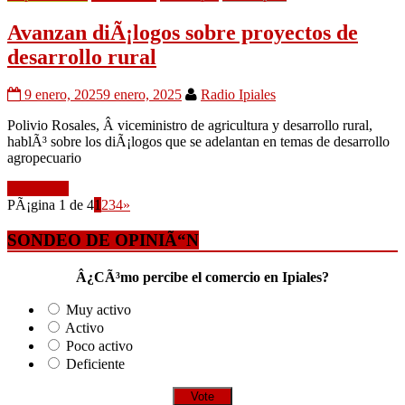
Avanzan diÃ¡logos sobre proyectos de
desarrollo rural
9 enero, 2025
9 enero, 2025
Radio Ipiales
Polivio Rosales, Â viceministro de agricultura y desarrollo rural,
hablÃ³ sobre los diÃ¡logos que se adelantan en temas de desarrollo
agropecuario
Leer mÃ¡s
PÃ¡gina 1 de 4
1
2
3
4
»
SONDEO DE OPINIÃ“N
Â¿CÃ³mo percibe el comercio en Ipiales?
Muy activo
Activo
Poco activo
Deficiente