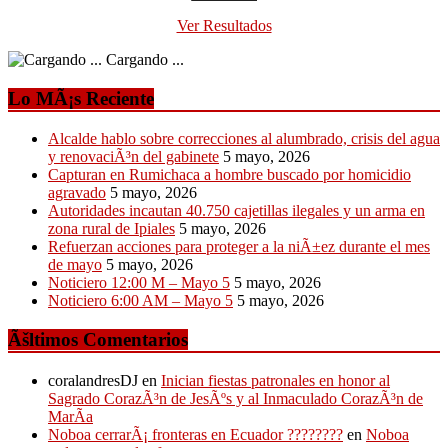
Ver Resultados
Cargando ...
Lo MÃ¡s Reciente
Alcalde hablo sobre correcciones al alumbrado, crisis del agua
y renovaciÃ³n del gabinete
5 mayo, 2026
Capturan en Rumichaca a hombre buscado por homicidio
agravado
5 mayo, 2026
Autoridades incautan 40.750 cajetillas ilegales y un arma en
zona rural de Ipiales
5 mayo, 2026
Refuerzan acciones para proteger a la niÃ±ez durante el mes
de mayo
5 mayo, 2026
Noticiero 12:00 M – Mayo 5
5 mayo, 2026
Noticiero 6:00 AM – Mayo 5
5 mayo, 2026
Ãšltimos Comentarios
coralandresDJ
en
Inician fiestas patronales en honor al
Sagrado CorazÃ³n de JesÃºs y al Inmaculado CorazÃ³n de
MarÃ­a
Noboa cerrarÃ¡ fronteras en Ecuador ????????
en
Noboa