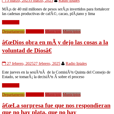
5 marzo, 2025
5 marzo, 2025
Radio Ipiales
MÃ¡s de 40 mil millones de pesos serÃ¡n invertidos para fortalecer
las cadenas productivas de cafÃ©, cacao, plÃ¡tano y lima
Leer mÃ¡s
Departamento
EconomÃ­a
Municipio
Municipios
â€œDios obra en mÃ­ y dejo las cosas a la
voluntad de Diosâ€
27 febrero, 2025
27 febrero, 2025
Radio Ipiales
Este jueves en la sesiÃ³nÂ de la ComisiÃ³n Quinta del Consejo de
Estado, se tomarÃ¡ la decisiÃ³n Â sobre el proceso
Leer mÃ¡s
Departamento
EconomÃ­a
Municipio
Municipios
â€œLa sorpresa fue que nos respondieran
que no hay plata, que no hay