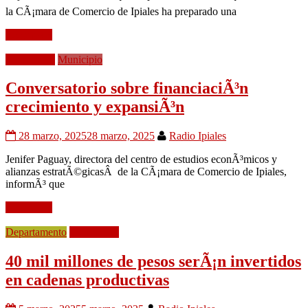
la CÃ¡mara de Comercio de Ipiales ha preparado una
Leer mÃ¡s
EconomÃ­a
Municipio
Conversatorio sobre financiaciÃ³n
crecimiento y expansiÃ³n
28 marzo, 2025
28 marzo, 2025
Radio Ipiales
Jenifer Paguay, directora del centro de estudios econÃ³micos y
alianzas estratÃ©gicasÂ de la CÃ¡mara de Comercio de Ipiales,
informÃ³ que
Leer mÃ¡s
Departamento
EconomÃ­a
40 mil millones de pesos serÃ¡n invertidos
en cadenas productivas