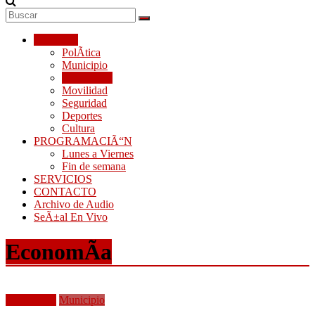
Secciones
PolÃ­tica
Municipio
EconomÃ­a
Movilidad
Seguridad
Deportes
Cultura
PROGRAMACIÃ“N
Lunes a Viernes
Fin de semana
SERVICIOS
CONTACTO
Archivo de Audio
SeÃ±al En Vivo
EconomÃ­a
EconomÃ­a
Municipio