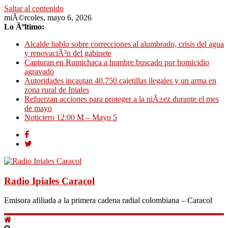
Saltar al contenido
miÃ©rcoles, mayo 6, 2026
Lo Ãºltimo:
Alcalde hablo sobre correcciones al alumbrado, crisis del agua
y renovaciÃ³n del gabinete
Capturan en Rumichaca a hombre buscado por homicidio
agravado
Autoridades incautan 40.750 cajetillas ilegales y un arma en
zona rural de Ipiales
Refuerzan acciones para proteger a la niÃ±ez durante el mes
de mayo
Noticiero 12:00 M – Mayo 5
Radio Ipiales Caracol
Emisora afiliada a la primera cadena radial colombiana – Caracol