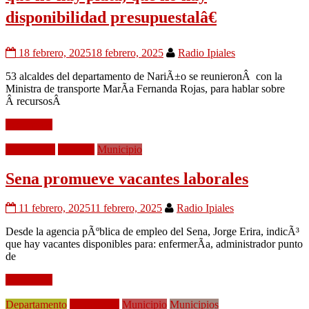
disponibilidad presupuestalâ€
18 febrero, 2025
18 febrero, 2025
Radio Ipiales
53 alcaldes del departamento de NariÃ±o se reunieronÂ con la
Ministra de transporte MarÃ­a Fernanda Rojas, para hablar sobre
Â recursosÂ
Leer mÃ¡s
EconomÃ­a
Frontera
Municipio
Sena promueve vacantes laborales
11 febrero, 2025
11 febrero, 2025
Radio Ipiales
Desde la agencia pÃºblica de empleo del Sena, Jorge Erira, indicÃ³
que hay vacantes disponibles para: enfermerÃ­a, administrador punto
de
Leer mÃ¡s
Departamento
EconomÃ­a
Municipio
Municipios