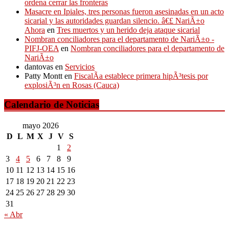
ordena cerrar las fronteras
Masacre en Ipiales, tres personas fueron asesinadas en un acto
sicarial y las autoridades guardan silencio. â€£ NariÃ±o
Ahora
en
Tres muertos y un herido deja ataque sicarial
Nombran conciliadores para el departamento de NariÃ±o -
PIFJ-OEA
en
Nombran conciliadores para el departamento de
NariÃ±o
dantovas
en
Servicios
Patty Montt
en
FiscalÃ­a establece primera hipÃ³tesis por
explosiÃ³n en Rosas (Cauca)
Calendario de Noticias
mayo 2026
D
L
M
X
J
V
S
1
2
3
4
5
6
7
8
9
10
11
12
13
14
15
16
17
18
19
20
21
22
23
24
25
26
27
28
29
30
31
« Abr