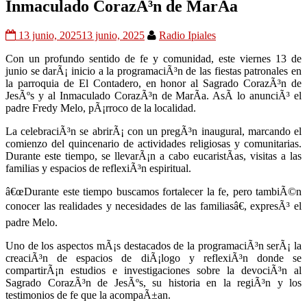
Inmaculado CorazÃ³n de MarÃ­a
13 junio, 2025
13 junio, 2025
Radio Ipiales
Con un profundo sentido de fe y comunidad, este viernes 13 de
junio se darÃ¡ inicio a la programaciÃ³n de las fiestas patronales en
la parroquia de El Contadero, en honor al Sagrado CorazÃ³n de
JesÃºs y al Inmaculado CorazÃ³n de MarÃ­a. AsÃ­ lo anunciÃ³ el
padre Fredy Melo, pÃ¡rroco de la localidad.
La celebraciÃ³n se abrirÃ¡ con un pregÃ³n inaugural, marcando el
comienzo del quincenario de actividades religiosas y comunitarias.
Durante este tiempo, se llevarÃ¡n a cabo eucaristÃ­as, visitas a las
familias y espacios de reflexiÃ³n espiritual.
â€œDurante este tiempo buscamos fortalecer la fe, pero tambiÃ©n
conocer las realidades y necesidades de las familiasâ€, expresÃ³ el
padre Melo.
Uno de los aspectos mÃ¡s destacados de la programaciÃ³n serÃ¡ la
creaciÃ³n de espacios de diÃ¡logo y reflexiÃ³n donde se
compartirÃ¡n estudios e investigaciones sobre la devociÃ³n al
Sagrado CorazÃ³n de JesÃºs, su historia en la regiÃ³n y los
testimonios de fe que la acompaÃ±an.