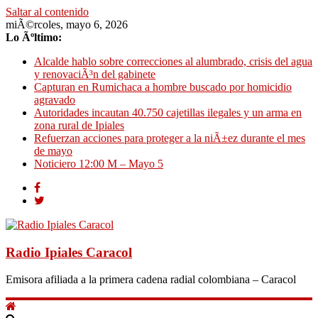
Saltar al contenido
miÃ©rcoles, mayo 6, 2026
Lo Ãºltimo:
Alcalde hablo sobre correcciones al alumbrado, crisis del agua
y renovaciÃ³n del gabinete
Capturan en Rumichaca a hombre buscado por homicidio
agravado
Autoridades incautan 40.750 cajetillas ilegales y un arma en
zona rural de Ipiales
Refuerzan acciones para proteger a la niÃ±ez durante el mes
de mayo
Noticiero 12:00 M – Mayo 5
Radio Ipiales Caracol
Emisora afiliada a la primera cadena radial colombiana – Caracol