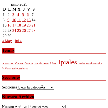
junio 2025
D
L
M
X
J
V
S
1
2
3
4
5
6
7
8
9
10
11
12
13
14
15
16
17
18
19
20
21
22
23
24
25
26
27
28
29
30
« May
Jul »
Temas
Ipiales
aniversario
Caracol
Cultura
cumpleaÃ±os
Iglesia
ipialeÃ±os destacados
MÃºsica
radioipiales.co
Secciones
Secciones
Nuestro Archivo
Nuestro Archivo