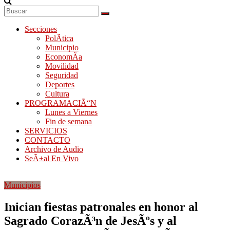
Secciones
PolÃ­tica
Municipio
EconomÃ­a
Movilidad
Seguridad
Deportes
Cultura
PROGRAMACIÃ“N
Lunes a Viernes
Fin de semana
SERVICIOS
CONTACTO
Archivo de Audio
SeÃ±al En Vivo
Municipios
Inician fiestas patronales en honor al
Sagrado CorazÃ³n de JesÃºs y al