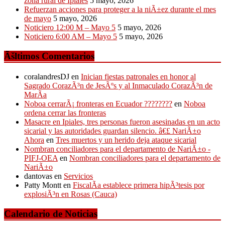
zona rural de Ipiales
5 mayo, 2026
Refuerzan acciones para proteger a la niÃ±ez durante el mes
de mayo
5 mayo, 2026
Noticiero 12:00 M – Mayo 5
5 mayo, 2026
Noticiero 6:00 AM – Mayo 5
5 mayo, 2026
Ãšltimos Comentarios
coralandresDJ
en
Inician fiestas patronales en honor al
Sagrado CorazÃ³n de JesÃºs y al Inmaculado CorazÃ³n de
MarÃ­a
Noboa cerrarÃ¡ fronteras en Ecuador ????????
en
Noboa
ordena cerrar las fronteras
Masacre en Ipiales, tres personas fueron asesinadas en un acto
sicarial y las autoridades guardan silencio. â€£ NariÃ±o
Ahora
en
Tres muertos y un herido deja ataque sicarial
Nombran conciliadores para el departamento de NariÃ±o -
PIFJ-OEA
en
Nombran conciliadores para el departamento de
NariÃ±o
dantovas
en
Servicios
Patty Montt
en
FiscalÃ­a establece primera hipÃ³tesis por
explosiÃ³n en Rosas (Cauca)
Calendario de Noticias