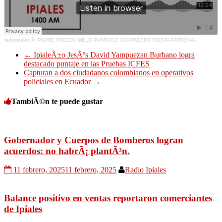
radioipiales
Â·
PADRE FREDDY MELO PARROCO CONTADERO FIESTA PATRONAL
←
IpialeÃ±o JesÃºs David Yampuezan Burbano logra
destacado puntaje en las Pruebas ICFES
Capturan a dos ciudadanos colombianos en operativos
policiales en Ecuador
→
TambiÃ©n te puede gustar
Gobernador y Cuerpos de Bomberos logran
acuerdos: no habrÃ¡ plantÃ³n.
11 febrero, 2025
11 febrero, 2025
Radio Ipiales
Balance positivo en ventas reportaron comerciantes
de Ipiales