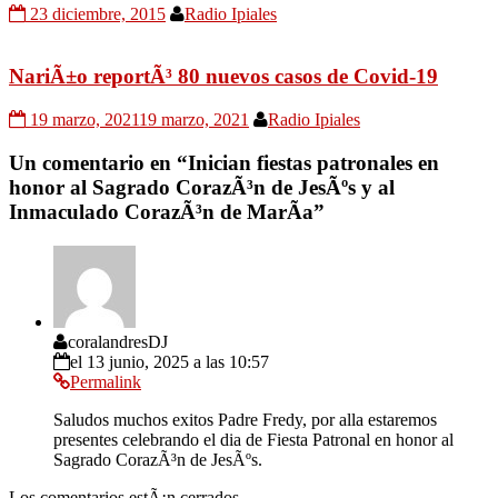
23 diciembre, 2015
Radio Ipiales
NariÃ±o reportÃ³ 80 nuevos casos de Covid-19
19 marzo, 2021
19 marzo, 2021
Radio Ipiales
Un comentario en “
Inician fiestas patronales en
honor al Sagrado CorazÃ³n de JesÃºs y al
Inmaculado CorazÃ³n de MarÃ­a
”
coralandresDJ
el 13 junio, 2025 a las 10:57
Permalink
Saludos muchos exitos Padre Fredy, por alla estaremos
presentes celebrando el dia de Fiesta Patronal en honor al
Sagrado CorazÃ³n de JesÃºs.
Los comentarios estÃ¡n cerrados.