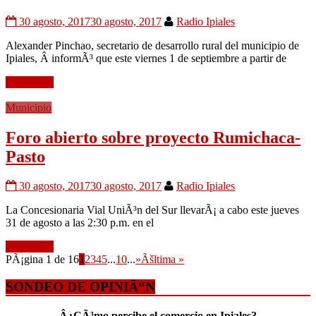
30 agosto, 2017
30 agosto, 2017
Radio Ipiales
Alexander Pinchao, secretario de desarrollo rural del municipio de
Ipiales, Â informÃ³ que este viernes 1 de septiembre a partir de
Leer mÃ¡s
Municipio
Foro abierto sobre proyecto Rumichaca-
Pasto
30 agosto, 2017
30 agosto, 2017
Radio Ipiales
La Concesionaria Vial UniÃ³n del Sur llevarÃ¡ a cabo este jueves
31 de agosto a las 2:30 p.m. en el
Leer mÃ¡s
PÃ¡gina 1 de 16
1
2
3
4
5
...
10
...
»
Ãšltima »
SONDEO DE OPINIÃ“N
Â¿CÃ³mo percibe el comercio en Ipiales?