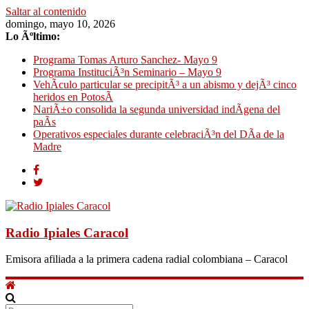
Saltar al contenido
domingo, mayo 10, 2026
Lo Ãºltimo:
Programa Tomas Arturo Sanchez- Mayo 9
Programa InstituciÃ³n Seminario – Mayo 9
VehÃ­culo particular se precipitÃ³ a un abismo y dejÃ³ cinco
heridos en PotosÃ­
NariÃ±o consolida la segunda universidad indÃ­gena del
paÃ­s
Operativos especiales durante celebraciÃ³n del DÃ­a de la
Madre
Radio Ipiales Caracol
Emisora afiliada a la primera cadena radial colombiana – Caracol