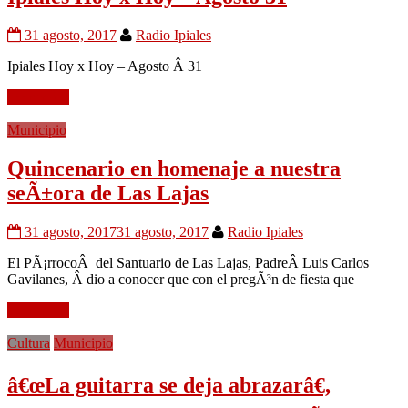
31 agosto, 2017
Radio Ipiales
Ipiales Hoy x Hoy – Agosto Â 31
Leer mÃ¡s
Municipio
Quincenario en homenaje a nuestra
seÃ±ora de Las Lajas
31 agosto, 2017
31 agosto, 2017
Radio Ipiales
El PÃ¡rrocoÂ del Santuario de Las Lajas, PadreÂ Luis Carlos
Gavilanes, Â dio a conocer que con el pregÃ³n de fiesta que
Leer mÃ¡s
Cultura
Municipio
â€œLa guitarra se deja abrazarâ€,