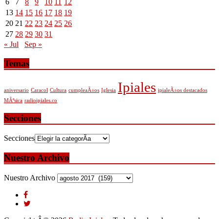
6
7
8
9
10
11
12
13
14
15
16
17
18
19
20
21
22
23
24
25
26
27
28
29
30
31
« Jul
Sep »
Temas
Ipiales
aniversario
Caracol
Cultura
cumpleaÃ±os
Iglesia
ipialeÃ±os destacados
MÃºsica
radioipiales.co
Secciones
Secciones
Nuestro Archivo
Nuestro Archivo