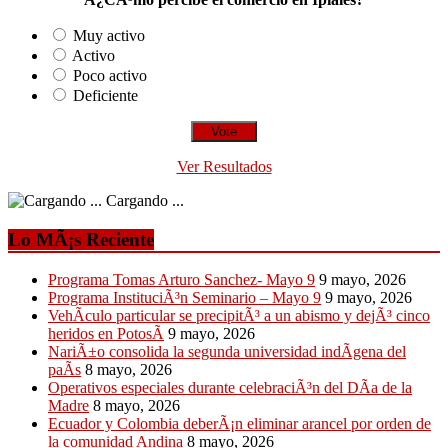
Muy activo
Activo
Poco activo
Deficiente
Ver Resultados
Cargando ...
Lo MÃ¡s Reciente
Programa Tomas Arturo Sanchez- Mayo 9
9 mayo, 2026
Programa InstituciÃ³n Seminario – Mayo 9
9 mayo, 2026
VehÃ­culo particular se precipitÃ³ a un abismo y dejÃ³ cinco
heridos en PotosÃ­
9 mayo, 2026
NariÃ±o consolida la segunda universidad indÃ­gena del
paÃ­s
8 mayo, 2026
Operativos especiales durante celebraciÃ³n del DÃ­a de la
Madre
8 mayo, 2026
Ecuador y Colombia deberÃ¡n eliminar arancel por orden de
la comunidad Andina
8 mayo, 2026