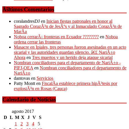
Ãšltimos Comentarios
coralandresDJ
en
Inician fiestas patronales en honor al
Sagrado CorazÃ³n de JesÃºs y al Inmaculado CorazÃ³n de
MarÃ­a
Noboa cerrarÃ¡ fronteras en Ecuador ????????
en
Noboa
ordena cerrar las fronteras
Masacre en Ipiales, tres personas fueron asesinadas en un acto
sicarial y las autoridades guardan silencio. â€£ NariÃ±o
Ahora
en
Tres muertos y un herido deja ataque sicarial
Nombran conciliadores para el departamento de NariÃ±o -
PIFJ-OEA
en
Nombran conciliadores para el departamento de
NariÃ±o
dantovas
en
Servicios
Patty Montt
en
FiscalÃ­a establece primera hipÃ³tesis por
explosiÃ³n en Rosas (Cauca)
Calendario de Noticias
agosto 2017
D
L
M
X
J
V
S
1
2
3
4
5