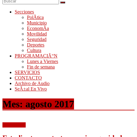
Secciones
PolÃ­tica
Municipio
EconomÃ­a
Movilidad
Seguridad
Deportes
Cultura
PROGRAMACIÃ“N
Lunes a Viernes
Fin de semana
SERVICIOS
CONTACTO
Archivo de Audio
SeÃ±al En Vivo
Mes:
agosto 2017
EducaciÃ³n