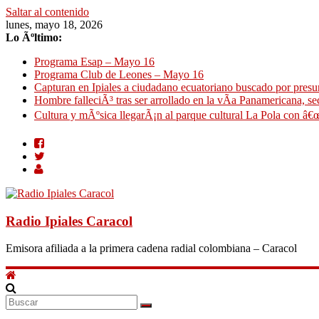
Saltar al contenido
lunes, mayo 18, 2026
Lo Ãºltimo:
Programa Esap – Mayo 16
Programa Club de Leones – Mayo 16
Capturan en Ipiales a ciudadano ecuatoriano buscado por presun
Hombre falleciÃ³ tras ser arrollado en la vÃ­a Panamericana, se
Cultura y mÃºsica llegarÃ¡n al parque cultural La Pola con â€œ
Radio Ipiales Caracol
Emisora afiliada a la primera cadena radial colombiana – Caracol