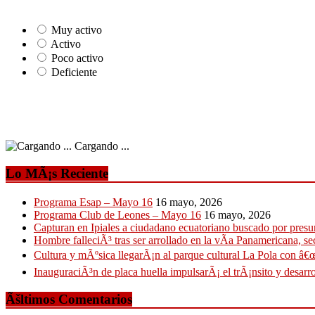
Muy activo
Activo
Poco activo
Deficiente
Cargando ...
Lo MÃ¡s Reciente
Programa Esap – Mayo 16
16 mayo, 2026
Programa Club de Leones – Mayo 16
16 mayo, 2026
Capturan en Ipiales a ciudadano ecuatoriano buscado por presun
Hombre falleciÃ³ tras ser arrollado en la vÃ­a Panamericana, se
Cultura y mÃºsica llegarÃ¡n al parque cultural La Pola con â€œ
InauguraciÃ³n de placa huella impulsarÃ¡ el trÃ¡nsito y desarro
Ãšltimos Comentarios