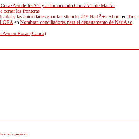
ado CorazÃ³n de JesÃºs y al Inmaculado CorazÃ³n de MarÃ­a
 cerrar las fronteras
sicarial y las autoridades guardan silencio. â€£ NariÃ±o Ahora
en
Tres 
IFJ-OEA
en
Nombran conciliadores para el departamento de NariÃ±o
osiÃ³n en Rosas (Cauca)
sica
radioipiales.co