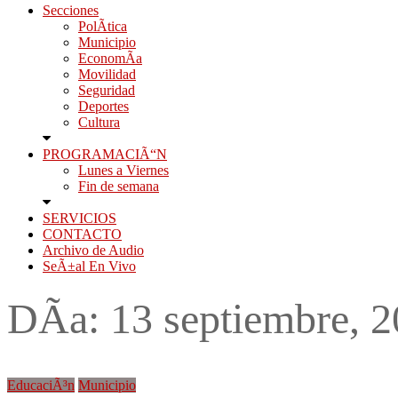
Secciones
PolÃ­tica
Municipio
EconomÃ­a
Movilidad
Seguridad
Deportes
Cultura
PROGRAMACIÃ“N
Lunes a Viernes
Fin de semana
SERVICIOS
CONTACTO
Archivo de Audio
SeÃ±al En Vivo
DÃ­a:
13 septiembre, 
EducaciÃ³n
Municipio