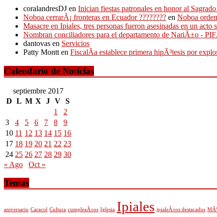
coralandresDJ
en
Inician fiestas patronales en honor al Sagr
Noboa cerrarÃ¡ fronteras en Ecuador ????????
en
Noboa ordena
Masacre en Ipiales, tres personas fueron asesinadas en un acto 
Nombran conciliadores para el departamento de NariÃ±o - P
dantovas
en
Servicios
Patty Montt
en
FiscalÃ­a establece primera hipÃ³tesis por expl
Calendario de Noticias
septiembre 2017
D
L
M
X
J
V
S
1
2
3
4
5
6
7
8
9
10
11
12
13
14
15
16
17
18
19
20
21
22
23
24
25
26
27
28
29
30
« Ago
Oct »
Temas
Ipiales
aniversario
Caracol
Cultura
cumpleaÃ±os
Iglesia
ipialeÃ±os destacados
MÃº