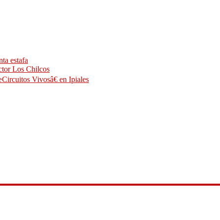
ta estafa
ctor Los Chilcos
Circuitos Vivosâ€ en Ipiales