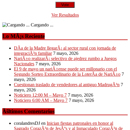
Ver Resultados
Cargando ...
Lo MÃ¡s Reciente
DÃ­a de la Madre llegarÃ¡ al sector rural con jornada de
integraciÃ³n familiar
7 mayo, 2026
NariÃ±o realizarÃ¡ selectivo de ajedrez rumbo a Juegos
Nacionales
7 mayo, 2026
El 9 de mayo un nariÃ±ense puede ser millonario con el
Segundo Sorteo Extraordinario de la LoterÃ­a de NariÃ±o
7
mayo, 2026
Cuestionan traslado de vendedores al antiguo MadrugÃ³n
7
mayo, 2026
Noticiero 12:00 M – Mayo 7
7 mayo, 2026
Noticiero 6:00 AM – Mayo 7
7 mayo, 2026
Ãšltimos Comentarios
coralandresDJ
en
Inician fiestas patronales en honor al
Sagrado CorazÃ³n de JesÃºs y al Inmaculado CorazÃ³n de