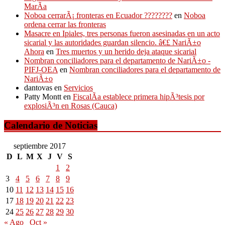
MarÃ­a
Noboa cerrarÃ¡ fronteras en Ecuador ????????
en
Noboa
ordena cerrar las fronteras
Masacre en Ipiales, tres personas fueron asesinadas en un acto
sicarial y las autoridades guardan silencio. â€£ NariÃ±o
Ahora
en
Tres muertos y un herido deja ataque sicarial
Nombran conciliadores para el departamento de NariÃ±o -
PIFJ-OEA
en
Nombran conciliadores para el departamento de
NariÃ±o
dantovas
en
Servicios
Patty Montt
en
FiscalÃ­a establece primera hipÃ³tesis por
explosiÃ³n en Rosas (Cauca)
Calendario de Noticias
septiembre 2017
D
L
M
X
J
V
S
1
2
3
4
5
6
7
8
9
10
11
12
13
14
15
16
17
18
19
20
21
22
23
24
25
26
27
28
29
30
« Ago
Oct »