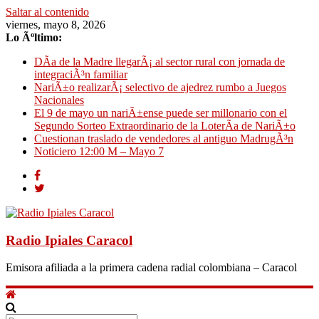
Saltar al contenido
viernes, mayo 8, 2026
Lo Ãºltimo:
DÃ­a de la Madre llegarÃ¡ al sector rural con jornada de
integraciÃ³n familiar
NariÃ±o realizarÃ¡ selectivo de ajedrez rumbo a Juegos
Nacionales
El 9 de mayo un nariÃ±ense puede ser millonario con el
Segundo Sorteo Extraordinario de la LoterÃ­a de NariÃ±o
Cuestionan traslado de vendedores al antiguo MadrugÃ³n
Noticiero 12:00 M – Mayo 7
Radio Ipiales Caracol
Emisora afiliada a la primera cadena radial colombiana – Caracol