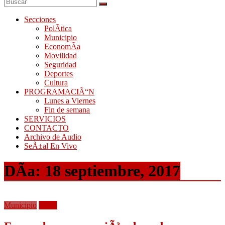
Secciones
PolÃ­tica
Municipio
EconomÃ­a
Movilidad
Seguridad
Deportes
Cultura
PROGRAMACIÃ“N
Lunes a Viernes
Fin de semana
SERVICIOS
CONTACTO
Archivo de Audio
SeÃ±al En Vivo
DÃ­a:
18 septiembre, 2017
Municipio
Salud