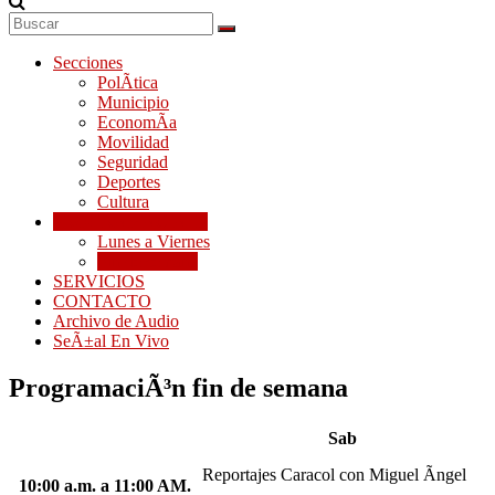
Secciones
PolÃ­tica
Municipio
EconomÃ­a
Movilidad
Seguridad
Deportes
Cultura
PROGRAMACIÃ“N
Lunes a Viernes
Fin de semana
SERVICIOS
CONTACTO
Archivo de Audio
SeÃ±al En Vivo
ProgramaciÃ³n fin de semana
Sab
Reportajes Caracol
con Miguel Ãngel
10:00 a.m. a 11:00 AM.