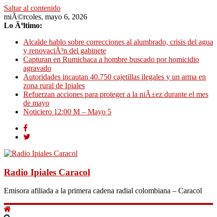
Saltar al contenido
miÃ©rcoles, mayo 6, 2026
Lo Ãºltimo:
Alcalde hablo sobre correcciones al alumbrado, crisis del agua
y renovaciÃ³n del gabinete
Capturan en Rumichaca a hombre buscado por homicidio
agravado
Autoridades incautan 40.750 cajetillas ilegales y un arma en
zona rural de Ipiales
Refuerzan acciones para proteger a la niÃ±ez durante el mes
de mayo
Noticiero 12:00 M – Mayo 5
Radio Ipiales Caracol
Emisora afiliada a la primera cadena radial colombiana – Caracol