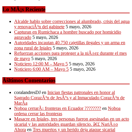
Lo MÃ¡s Reciente
Alcalde hablo sobre correcciones al alumbrado, crisis del agua
y renovaciÃ³n del gabinete
5 mayo, 2026
Capturan en Rumichaca a hombre buscado por homicidio
agravado
5 mayo, 2026
Autoridades incautan 40.750 cajetillas ilegales y un arma en
zona rural de Ipiales
5 mayo, 2026
Refuerzan acciones para proteger a la niÃ±ez durante el mes
de mayo
5 mayo, 2026
Noticiero 12:00 M – Mayo 5
5 mayo, 2026
Noticiero 6:00 AM – Mayo 5
5 mayo, 2026
Ãšltimos Comentarios
coralandresDJ
en
Inician fiestas patronales en honor al
Sagrado CorazÃ³n de JesÃºs y al Inmaculado CorazÃ³n de
MarÃ­a
Noboa cerrarÃ¡ fronteras en Ecuador ????????
en
Noboa
ordena cerrar las fronteras
Masacre en Ipiales, tres personas fueron asesinadas en un acto
sicarial y las autoridades guardan silencio. â€£ NariÃ±o
Ahora
en
Tres muertos y un herido deja ataque sicarial