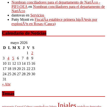
Nombran conciliadores para el departamento de NariÃ±o -
PIFJ-OEA
en
Nombran conciliadores para el departamento de
NariÃ±o
dantovas
en
Servicios
Patty Montt
en
FiscalÃ­a establece primera hipÃ³tesis por
explosiÃ³n en Rosas (Cauca)
Calendario de Noticias
mayo 2026
D
L
M
X
J
V
S
1
2
3
4
5
6
7
8
9
10
11
12
13
14
15
16
17
18
19
20
21
22
23
24
25
26
27
28
29
30
31
« Abr
Temas
Ipiales
aniversario
Caracol
Cultura
cumpleaÃ±os
Iglesia
ipialeÃ±os destacados