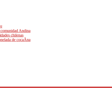
re
a comunidad Andina
ridades chilenas
onelada de cocaÃ­na