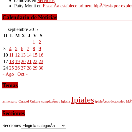
dantovas
en
Servicios
Patty Montt
en
FiscalÃ­a establece primera hipÃ³tesis por expl
Calendario de Noticias
septiembre 2017
D
L
M
X
J
V
S
1
2
3
4
5
6
7
8
9
10
11
12
13
14
15
16
17
18
19
20
21
22
23
24
25
26
27
28
29
30
« Ago
Oct »
Temas
Ipiales
aniversario
Caracol
Cultura
cumpleaÃ±os
Iglesia
ipialeÃ±os destacados
MÃº
Secciones
Secciones