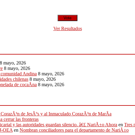
Ver Resultados
8 mayo, 2026
re
8 mayo, 2026
a comunidad Andina
8 mayo, 2026
ridades chilenas
8 mayo, 2026
onelada de cocaÃ­na
8 mayo, 2026
ado CorazÃ³n de JesÃºs y al Inmaculado CorazÃ³n de MarÃ­a
 cerrar las fronteras
sicarial y las autoridades guardan silencio. â€£ NariÃ±o Ahora
en
Tres 
IFJ-OEA
en
Nombran conciliadores para el departamento de NariÃ±o