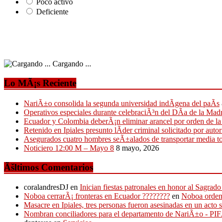
Poco activo
Deficiente
Cargando ...
Lo MÃ¡s Reciente
NariÃ±o consolida la segunda universidad indÃ­gena del paÃ­s
Operativos especiales durante celebraciÃ³n del DÃ­a de la Mad
Ecuador y Colombia deberÃ¡n eliminar arancel por orden de l
Retenido en Ipiales presunto lÃ­der criminal solicitado por auto
Asegurados cuatro hombres seÃ±alados de transportar media t
Noticiero 12:00 M – Mayo 8
8 mayo, 2026
Ãšltimos Comentarios
coralandresDJ
en
Inician fiestas patronales en honor al Sagr
Noboa cerrarÃ¡ fronteras en Ecuador ????????
en
Noboa ordena
Masacre en Ipiales, tres personas fueron asesinadas en un acto 
Nombran conciliadores para el departamento de NariÃ±o - P