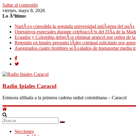
Saltar al contenido
viernes, mayo 8, 2026
Lo Ãºltimo:
NariÃ±o consolida la segunda universidad indÃ­gena del paÃ­s
Operativos especiales durante celebraciÃ³n del DÃ­a de la Mad
Ecuador y Colombia deberÃ¡n eliminar arancel por orden de l
Retenido en Ipiales presunto lÃ­der criminal solicitado por auto
Asegurados cuatro hombres seÃ±alados de transportar media t
Radio Ipiales Caracol
Emisora afiliada a la primera cadena radial colombiana – Caracol
Secciones