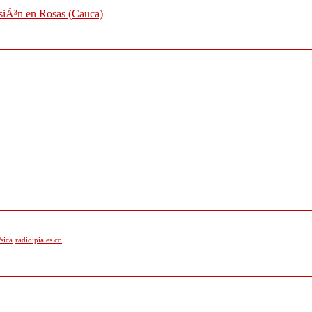
osiÃ³n en Rosas (Cauca)
sica
radioipiales.co