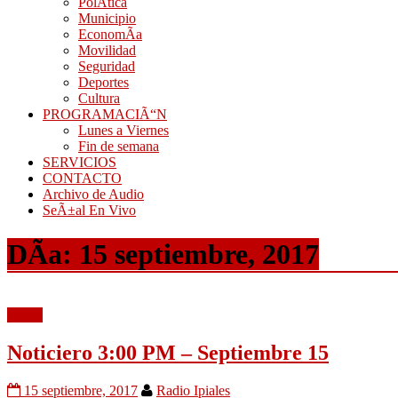
PolÃ­tica
Municipio
EconomÃ­a
Movilidad
Seguridad
Deportes
Cultura
PROGRAMACIÃ“N
Lunes a Viernes
Fin de semana
SERVICIOS
CONTACTO
Archivo de Audio
SeÃ±al En Vivo
DÃ­a:
15 septiembre, 2017
Audio
Noticiero 3:00 PM – Septiembre 15
15 septiembre, 2017
Radio Ipiales