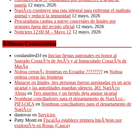
panela
12 mayo, 2026
NariÃ±o construye una ruta integral para enfrentar el maltrato
animal y reducir la impunidad
12 mayo, 2026
Procuraduria castiga a nueve concejales de Ipiales por
sesiones fuera del recinto oficial
12 mayo, 2026
Noticiero 12:00 M – Mayo 12
12 mayo, 2026
Ãšltimos Comentarios
coralandresDJ
en
Inician fiestas patronales en honor al
Sagrado CorazÃ³n de JesÃºs y al Inmaculado CorazÃ³n de
MarÃ­a
Noboa cerrarÃ¡ fronteras en Ecuador ????????
en
Noboa
ordena cerrar las fronteras
Masacre en Ipiales, tres personas fueron asesinadas en un acto
sicarial y las autoridades guardan silencio. â€£ NariÃ±o
Ahora
en
Tres muertos y un herido deja ataque sicarial
Nombran conciliadores para el departamento de NariÃ±o -
PIFJ-OEA
en
Nombran conciliadores para el departamento de
NariÃ±o
dantovas
en
Servicios
Patty Montt
en
FiscalÃ­a establece primera hipÃ³tesis por
explosiÃ³n en Rosas (Cauca)