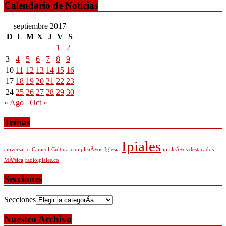
Calendario de Noticias
septiembre 2017
D
L
M
X
J
V
S
1
2
3
4
5
6
7
8
9
10
11
12
13
14
15
16
17
18
19
20
21
22
23
24
25
26
27
28
29
30
« Ago
Oct »
Temas
Ipiales
aniversario
Caracol
Cultura
cumpleaÃ±os
Iglesia
ipialeÃ±os destacados
MÃºsica
radioipiales.co
Secciones
Secciones
Nuestro Archivo