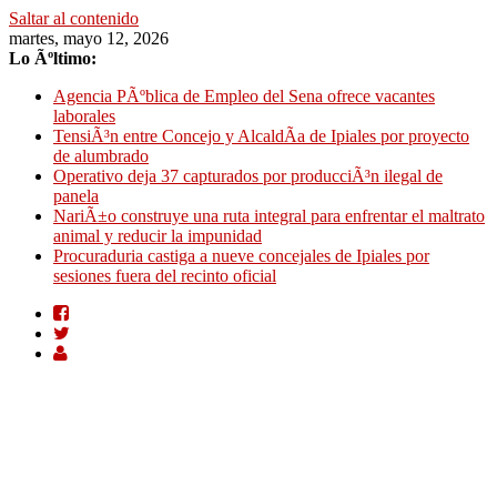
Saltar al contenido
martes, mayo 12, 2026
Lo Ãºltimo:
Agencia PÃºblica de Empleo del Sena ofrece vacantes
laborales
TensiÃ³n entre Concejo y AlcaldÃ­a de Ipiales por proyecto
de alumbrado
Operativo deja 37 capturados por producciÃ³n ilegal de
panela
NariÃ±o construye una ruta integral para enfrentar el maltrato
animal y reducir la impunidad
Procuraduria castiga a nueve concejales de Ipiales por
sesiones fuera del recinto oficial