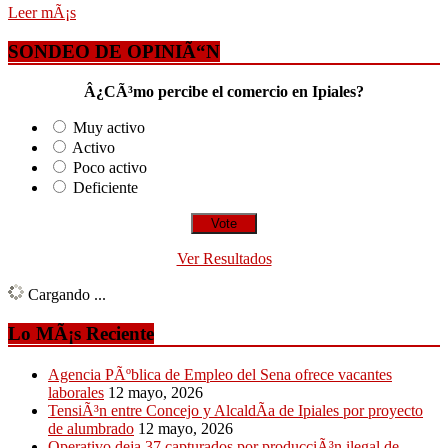
Leer mÃ¡s
SONDEO DE OPINIÃ“N
Â¿CÃ³mo percibe el comercio en Ipiales?
Muy activo
Activo
Poco activo
Deficiente
Ver Resultados
Cargando ...
Lo MÃ¡s Reciente
Agencia PÃºblica de Empleo del Sena ofrece vacantes
laborales
12 mayo, 2026
TensiÃ³n entre Concejo y AlcaldÃ­a de Ipiales por proyecto
de alumbrado
12 mayo, 2026
Operativo deja 37 capturados por producciÃ³n ilegal de