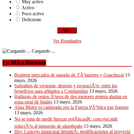
Muy activo
Activo
Poco activo
Deficiente
Ver Resultados
Cargando ...
Lo MÃ¡s Reciente
Reabren mercados de ganado de TÃºquerres y Guachucal
13
mayo, 2026
Subsidios de vivienda, deporte y recreaciÃ³n, entre los
beneficios para afiliados a Comfamiliar
13 mayo, 2026
Hallazgo de restos Ã³seos de dos menores genera alarma en
zona rural de Ipiales
13 mayo, 2026
Alias Motor es capturado por la Fuerza PÃºblica tras fugarse
13 mayo, 2026
No se trata de medir fuerzas polÃ­ticasâ€: concejal pide
soluciÃ³n al impuesto de alumbrado
13 mayo, 2026
Hoy Concejo municipal debatirÃ¡ modificaciones al proyecto