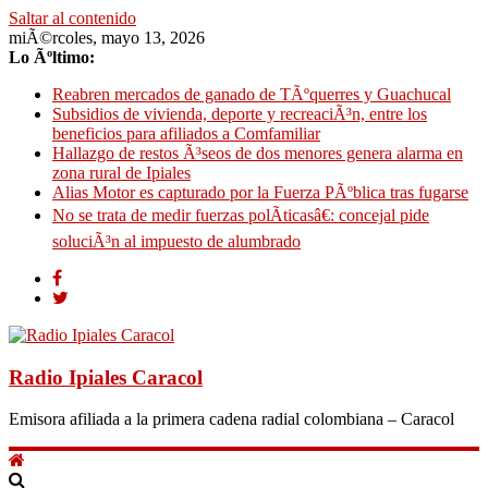
Saltar al contenido
miÃ©rcoles, mayo 13, 2026
Lo Ãºltimo:
Reabren mercados de ganado de TÃºquerres y Guachucal
Subsidios de vivienda, deporte y recreaciÃ³n, entre los
beneficios para afiliados a Comfamiliar
Hallazgo de restos Ã³seos de dos menores genera alarma en
zona rural de Ipiales
Alias Motor es capturado por la Fuerza PÃºblica tras fugarse
No se trata de medir fuerzas polÃ­ticasâ€: concejal pide
soluciÃ³n al impuesto de alumbrado
Radio Ipiales Caracol
Emisora afiliada a la primera cadena radial colombiana – Caracol