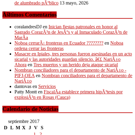
de alumbrado pÃºblico
13 mayo, 2026
Ãšltimos Comentarios
coralandresDJ
en
Inician fiestas patronales en honor al
Sagrado CorazÃ³n de JesÃºs y al Inmaculado CorazÃ³n de
MarÃ­a
Noboa cerrarÃ¡ fronteras en Ecuador ????????
en
Noboa
ordena cerrar las fronteras
Masacre en Ipiales, tres personas fueron asesinadas en un acto
sicarial y las autoridades guardan silencio. â€£ NariÃ±o
Ahora
en
Tres muertos y un herido deja ataque sicarial
Nombran conciliadores para el departamento de NariÃ±o -
PIFJ-OEA
en
Nombran conciliadores para el departamento de
NariÃ±o
dantovas
en
Servicios
Patty Montt
en
FiscalÃ­a establece primera hipÃ³tesis por
explosiÃ³n en Rosas (Cauca)
Calendario de Noticias
septiembre 2017
D
L
M
X
J
V
S
1
2