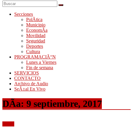
Secciones
PolÃ­tica
Municipio
EconomÃ­a
Movilidad
Seguridad
Deportes
Cultura
PROGRAMACIÃ“N
Lunes a Viernes
Fin de semana
SERVICIOS
CONTACTO
Archivo de Audio
SeÃ±al En Vivo
DÃ­a:
9 septiembre, 2017
Audio