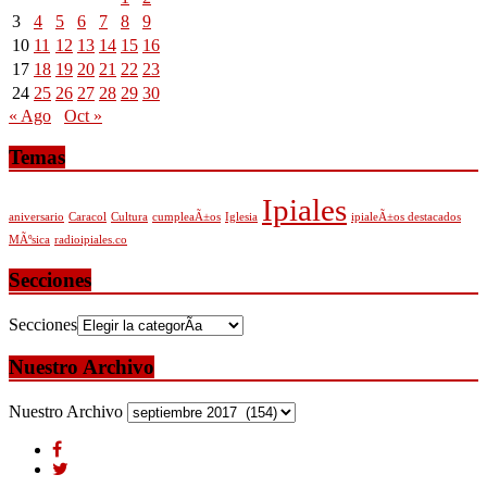
3
4
5
6
7
8
9
10
11
12
13
14
15
16
17
18
19
20
21
22
23
24
25
26
27
28
29
30
« Ago
Oct »
Temas
Ipiales
aniversario
Caracol
Cultura
cumpleaÃ±os
Iglesia
ipialeÃ±os destacados
MÃºsica
radioipiales.co
Secciones
Secciones
Nuestro Archivo
Nuestro Archivo