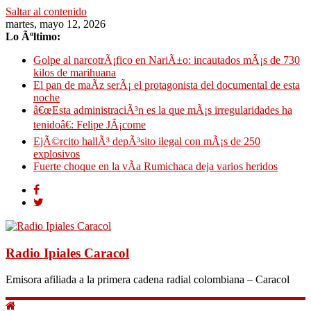
Saltar al contenido
martes, mayo 12, 2026
Lo Ãºltimo:
Golpe al narcotrÃ¡fico en NariÃ±o: incautados mÃ¡s de 730
kilos de marihuana
El pan de maÃ­z serÃ¡ el protagonista del documental de esta
noche
â€œEsta administraciÃ³n es la que mÃ¡s irregularidades ha
tenidoâ€: Felipe JÃ¡come
EjÃ©rcito hallÃ³ depÃ³sito ilegal con mÃ¡s de 250
explosivos
Fuerte choque en la vÃ­a Rumichaca deja varios heridos
Radio Ipiales Caracol
Emisora afiliada a la primera cadena radial colombiana – Caracol