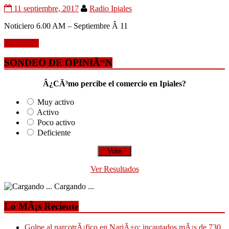
11 septiembre, 2017
Radio Ipiales
Noticiero 6.00 AM – Septiembre Â 11
Leer mÃ¡s
SONDEO DE OPINIÃ“N
Â¿CÃ³mo percibe el comercio en Ipiales?
Muy activo
Activo
Poco activo
Deficiente
Ver Resultados
Cargando ...
Lo MÃ¡s Reciente
Golpe al narcotrÃ¡fico en NariÃ±o: incautados mÃ¡s de 730