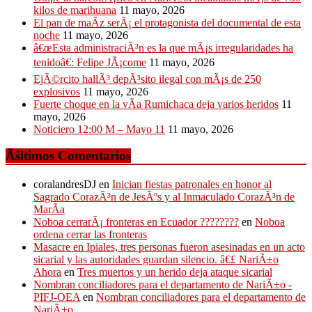
kilos de marihuana
11 mayo, 2026
El pan de maÃ­z serÃ¡ el protagonista del documental de esta
noche
11 mayo, 2026
â€œEsta administraciÃ³n es la que mÃ¡s irregularidades ha
tenidoâ€: Felipe JÃ¡come
11 mayo, 2026
EjÃ©rcito hallÃ³ depÃ³sito ilegal con mÃ¡s de 250
explosivos
11 mayo, 2026
Fuerte choque en la vÃ­a Rumichaca deja varios heridos
11
mayo, 2026
Noticiero 12:00 M – Mayo 11
11 mayo, 2026
Ãšltimos Comentarios
coralandresDJ
en
Inician fiestas patronales en honor al
Sagrado CorazÃ³n de JesÃºs y al Inmaculado CorazÃ³n de
MarÃ­a
Noboa cerrarÃ¡ fronteras en Ecuador ????????
en
Noboa
ordena cerrar las fronteras
Masacre en Ipiales, tres personas fueron asesinadas en un acto
sicarial y las autoridades guardan silencio. â€£ NariÃ±o
Ahora
en
Tres muertos y un herido deja ataque sicarial
Nombran conciliadores para el departamento de NariÃ±o -
PIFJ-OEA
en
Nombran conciliadores para el departamento de
NariÃ±o