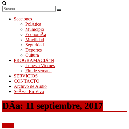
Secciones
PolÃ­tica
Municipio
EconomÃ­a
Movilidad
Seguridad
Deportes
Cultura
PROGRAMACIÃ“N
Lunes a Viernes
Fin de semana
SERVICIOS
CONTACTO
Archivo de Audio
SeÃ±al En Vivo
DÃ­a:
11 septiembre, 2017
Audio