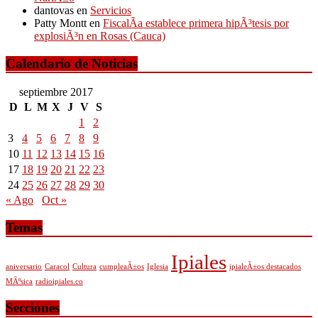
dantovas
en
Servicios
Patty Montt
en
FiscalÃ­a establece primera hipÃ³tesis por
explosiÃ³n en Rosas (Cauca)
Calendario de Noticias
septiembre 2017
D
L
M
X
J
V
S
1
2
3
4
5
6
7
8
9
10
11
12
13
14
15
16
17
18
19
20
21
22
23
24
25
26
27
28
29
30
« Ago
Oct »
Temas
Ipiales
aniversario
Caracol
Cultura
cumpleaÃ±os
Iglesia
ipialeÃ±os destacados
MÃºsica
radioipiales.co
Secciones