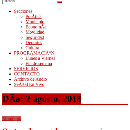
Secciones
PolÃ­tica
Municipio
EconomÃ­a
Movilidad
Seguridad
Deportes
Cultura
PROGRAMACIÃ“N
Lunes a Viernes
Fin de semana
SERVICIOS
CONTACTO
Archivo de Audio
SeÃ±al En Vivo
DÃ­a:
2 agosto, 2018
Municipio