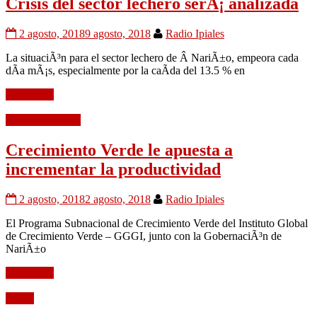
Crisis del sector lechero serÃ¡ analizada
2 agosto, 2018
9 agosto, 2018
Radio Ipiales
La situaciÃ³n para el sector lechero de Â NariÃ±o, empeora cada
dÃ­a mÃ¡s, especialmente por la caÃ­da del 13.5 % en
Leer mÃ¡s
Medio Ambiente
Crecimiento Verde le apuesta a
incrementar la productividad
2 agosto, 2018
2 agosto, 2018
Radio Ipiales
El Programa Subnacional de Crecimiento Verde del Instituto Global
de Crecimiento Verde – GGGI, junto con la GobernaciÃ³n de
NariÃ±o
Leer mÃ¡s
Audio