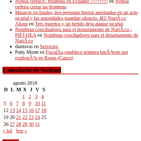
Noboa cerrarÃ¡ fronteras en Ecuador ????????
en
Noboa
ordena cerrar las fronteras
Masacre en Ipiales, tres personas fueron asesinadas en un acto
sicarial y las autoridades guardan silencio. â€£ NariÃ±o
Ahora
en
Tres muertos y un herido deja ataque sicarial
Nombran conciliadores para el departamento de NariÃ±o -
PIFJ-OEA
en
Nombran conciliadores para el departamento de
NariÃ±o
dantovas
en
Servicios
Patty Montt
en
FiscalÃ­a establece primera hipÃ³tesis por
explosiÃ³n en Rosas (Cauca)
Calendario de Noticias
agosto 2018
D
L
M
X
J
V
S
1
2
3
4
5
6
7
8
9
10
11
12
13
14
15
16
17
18
19
20
21
22
23
24
25
26
27
28
29
30
31
« Jul
Sep »