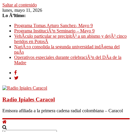
Saltar al contenido
lunes, mayo 11, 2026
Lo Ãºltimo:
Programa Tomas Arturo Sanchez- Mayo 9
Programa InstituciÃ³n Seminario – Mayo 9
VehÃ­culo particular se precipitÃ³ a un abismo y dejÃ³ cinco
heridos en PotosÃ­
NariÃ±o consolida la segunda universidad indÃ­gena del
paÃ­s
Operativos especiales durante celebraciÃ³n del DÃ­a de la
Madre
Radio Ipiales Caracol
Emisora afiliada a la primera cadena radial colombiana – Caracol