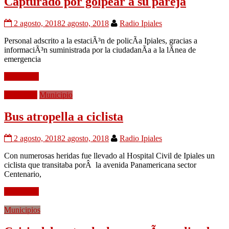
Capturado por golpear a su pareja
2 agosto, 2018
2 agosto, 2018
Radio Ipiales
Personal adscrito a la estaciÃ³n de policÃ­a Ipiales, gracias a
informaciÃ³n suministrada por la ciudadanÃ­a a la lÃ­nea de
emergencia
Leer mÃ¡s
Movilidad
Municipio
Bus atropella a ciclista
2 agosto, 2018
2 agosto, 2018
Radio Ipiales
Con numerosas heridas fue llevado al Hospital Civil de Ipiales un
ciclista que transitaba porÂ la avenida Panamericana sector
Centenario,
Leer mÃ¡s
Municipios