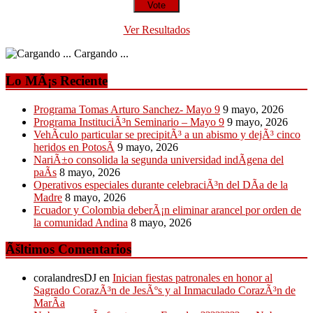
Ver Resultados
Cargando ...
Lo MÃ¡s Reciente
Programa Tomas Arturo Sanchez- Mayo 9
9 mayo, 2026
Programa InstituciÃ³n Seminario – Mayo 9
9 mayo, 2026
VehÃ­culo particular se precipitÃ³ a un abismo y dejÃ³ cinco
heridos en PotosÃ­
9 mayo, 2026
NariÃ±o consolida la segunda universidad indÃ­gena del
paÃ­s
8 mayo, 2026
Operativos especiales durante celebraciÃ³n del DÃ­a de la
Madre
8 mayo, 2026
Ecuador y Colombia deberÃ¡n eliminar arancel por orden de
la comunidad Andina
8 mayo, 2026
Ãšltimos Comentarios
coralandresDJ
en
Inician fiestas patronales en honor al
Sagrado CorazÃ³n de JesÃºs y al Inmaculado CorazÃ³n de
MarÃ­a