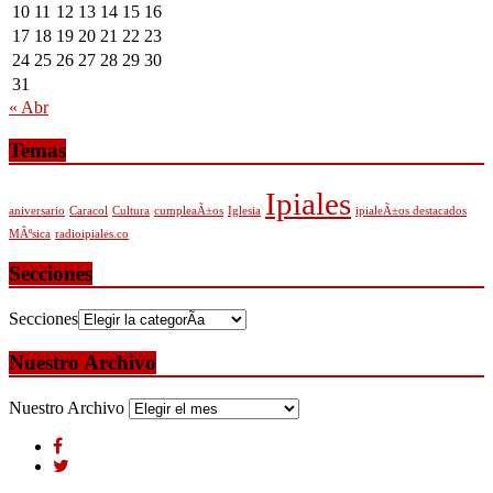
10
11
12
13
14
15
16
17
18
19
20
21
22
23
24
25
26
27
28
29
30
31
« Abr
Temas
Ipiales
aniversario
Caracol
Cultura
cumpleaÃ±os
Iglesia
ipialeÃ±os destacados
MÃºsica
radioipiales.co
Secciones
Secciones
Nuestro Archivo
Nuestro Archivo