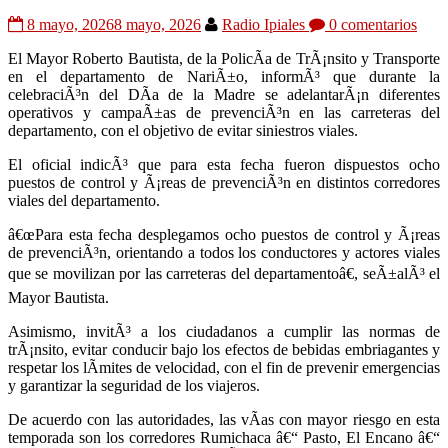
8 mayo, 2026
8 mayo, 2026
Radio Ipiales
0 comentarios
El Mayor
Roberto Bautista
, de la PolicÃ­a de TrÃ¡nsito y Transporte
en el departamento de
NariÃ±o
, informÃ³ que durante la
celebraciÃ³n del DÃ­a de la Madre se adelantarÃ¡n diferentes
operativos y campaÃ±as de prevenciÃ³n en las carreteras del
departamento, con el objetivo de evitar siniestros viales.
El oficial indicÃ³ que para esta fecha fueron dispuestos ocho
puestos de control y Ã¡reas de prevenciÃ³n en distintos corredores
viales del departamento.
â€œPara esta fecha desplegamos ocho puestos de control y Ã¡reas
de prevenciÃ³n, orientando a todos los conductores y actores viales
que se movilizan por las carreteras del departamentoâ€, seÃ±alÃ³ el
Mayor Bautista.
Asimismo, invitÃ³ a los ciudadanos a cumplir las normas de
trÃ¡nsito, evitar conducir bajo los efectos de bebidas embriagantes y
respetar los lÃ­mites de velocidad, con el fin de prevenir emergencias
y garantizar la seguridad de los viajeros.
De acuerdo con las autoridades, las vÃ­as con mayor riesgo en esta
temporada son los corredores
Rumichaca
â€“
Pasto
,
El Encano
â€“