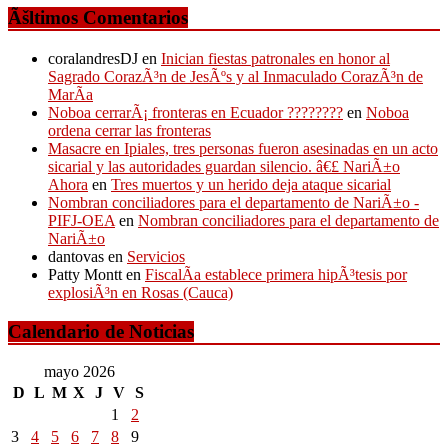
Ãšltimos Comentarios
coralandresDJ
en
Inician fiestas patronales en honor al
Sagrado CorazÃ³n de JesÃºs y al Inmaculado CorazÃ³n de
MarÃ­a
Noboa cerrarÃ¡ fronteras en Ecuador ????????
en
Noboa
ordena cerrar las fronteras
Masacre en Ipiales, tres personas fueron asesinadas en un acto
sicarial y las autoridades guardan silencio. â€£ NariÃ±o
Ahora
en
Tres muertos y un herido deja ataque sicarial
Nombran conciliadores para el departamento de NariÃ±o -
PIFJ-OEA
en
Nombran conciliadores para el departamento de
NariÃ±o
dantovas
en
Servicios
Patty Montt
en
FiscalÃ­a establece primera hipÃ³tesis por
explosiÃ³n en Rosas (Cauca)
Calendario de Noticias
mayo 2026
D
L
M
X
J
V
S
1
2
3
4
5
6
7
8
9