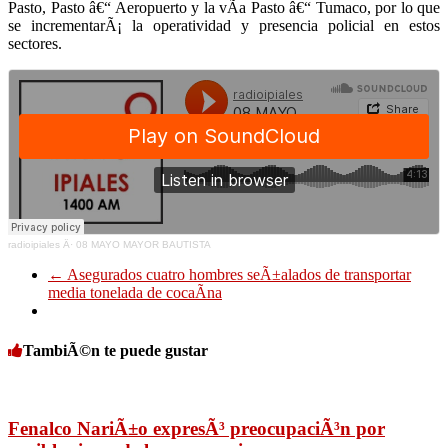
Pasto, Pasto â€“ Aeropuerto y la vÃ­a Pasto â€“
Tumaco
, por lo que
se incrementarÃ¡ la operatividad y presencia policial en estos
sectores.
radioipiales
Â·
08 MAYO MAYOR BAUTISTA
←
Asegurados cuatro hombres seÃ±alados de transportar
media tonelada de cocaÃ­na
TambiÃ©n te puede gustar
Fenalco NariÃ±o expresÃ³ preocupaciÃ³n por