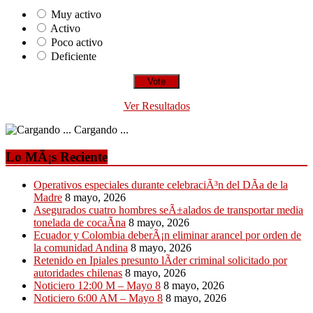
Muy activo
Activo
Poco activo
Deficiente
Ver Resultados
Cargando ...
Lo MÃ¡s Reciente
Operativos especiales durante celebraciÃ³n del DÃ­a de la
Madre
8 mayo, 2026
Asegurados cuatro hombres seÃ±alados de transportar media
tonelada de cocaÃ­na
8 mayo, 2026
Ecuador y Colombia deberÃ¡n eliminar arancel por orden de
la comunidad Andina
8 mayo, 2026
Retenido en Ipiales presunto lÃ­der criminal solicitado por
autoridades chilenas
8 mayo, 2026
Noticiero 12:00 M – Mayo 8
8 mayo, 2026
Noticiero 6:00 AM – Mayo 8
8 mayo, 2026