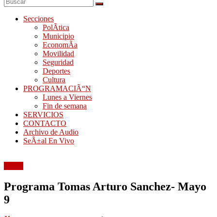
Secciones
PolÃ­tica
Municipio
EconomÃ­a
Movilidad
Seguridad
Deportes
Cultura
PROGRAMACIÃ“N
Lunes a Viernes
Fin de semana
SERVICIOS
CONTACTO
Archivo de Audio
SeÃ±al En Vivo
Audio
Programa Tomas Arturo Sanchez- Mayo
9