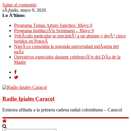
Saltar al contenido
sÃ¡bado, mayo 9, 2026
Lo Ãºltimo:
Programa Tomas Arturo Sanchez- Mayo 9
Programa InstituciÃ³n Seminario – Mayo 9
VehÃ­culo particular se precipitÃ³ a un abismo y dejÃ³ cinco
heridos en PotosÃ­
NariÃ±o consolida la segunda universidad indÃ­gena del
paÃ­s
Operativos especiales durante celebraciÃ³n del DÃ­a de la
Madre
Radio Ipiales Caracol
Emisora afiliada a la primera cadena radial colombiana – Caracol