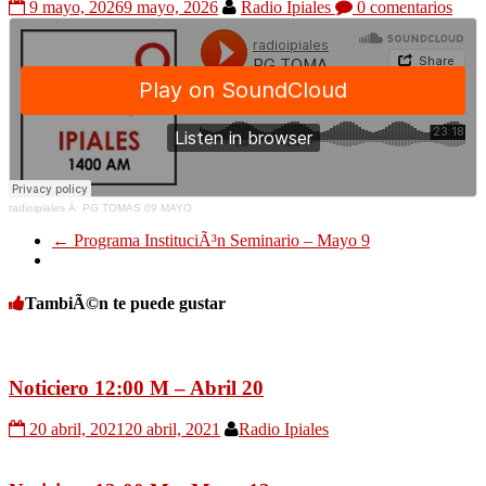
9 mayo, 2026
9 mayo, 2026
Radio Ipiales
0 comentarios
radioipiales
Â·
PG TOMAS 09 MAYO
←
Programa InstituciÃ³n Seminario – Mayo 9
TambiÃ©n te puede gustar
Noticiero 12:00 M – Abril 20
20 abril, 2021
20 abril, 2021
Radio Ipiales