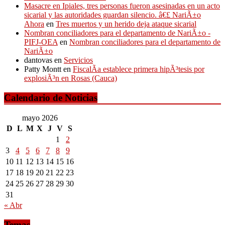
Masacre en Ipiales, tres personas fueron asesinadas en un acto
sicarial y las autoridades guardan silencio. â€£ NariÃ±o
Ahora
en
Tres muertos y un herido deja ataque sicarial
Nombran conciliadores para el departamento de NariÃ±o -
PIFJ-OEA
en
Nombran conciliadores para el departamento de
NariÃ±o
dantovas
en
Servicios
Patty Montt
en
FiscalÃ­a establece primera hipÃ³tesis por
explosiÃ³n en Rosas (Cauca)
Calendario de Noticias
mayo 2026
D
L
M
X
J
V
S
1
2
3
4
5
6
7
8
9
10
11
12
13
14
15
16
17
18
19
20
21
22
23
24
25
26
27
28
29
30
31
« Abr
Temas