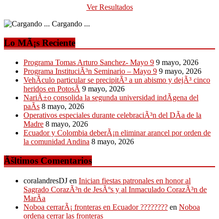
Ver Resultados
Cargando ...
Lo MÃ¡s Reciente
Programa Tomas Arturo Sanchez- Mayo 9
9 mayo, 2026
Programa InstituciÃ³n Seminario – Mayo 9
9 mayo, 2026
VehÃ­culo particular se precipitÃ³ a un abismo y dejÃ³ cinco
heridos en PotosÃ­
9 mayo, 2026
NariÃ±o consolida la segunda universidad indÃ­gena del
paÃ­s
8 mayo, 2026
Operativos especiales durante celebraciÃ³n del DÃ­a de la
Madre
8 mayo, 2026
Ecuador y Colombia deberÃ¡n eliminar arancel por orden de
la comunidad Andina
8 mayo, 2026
Ãšltimos Comentarios
coralandresDJ
en
Inician fiestas patronales en honor al
Sagrado CorazÃ³n de JesÃºs y al Inmaculado CorazÃ³n de
MarÃ­a
Noboa cerrarÃ¡ fronteras en Ecuador ????????
en
Noboa
ordena cerrar las fronteras