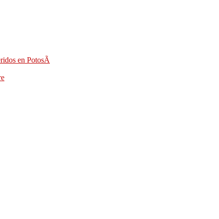
eridos en PotosÃ­
re