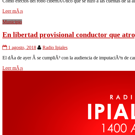
Como efectos del robo cibernÃ©tico que se hizo a las cuentas de la a
Leer mÃ¡s
Municipio
En libertad provisional conductor que atrop
1 agosto, 2018
Radio Ipiales
El dÃ­a de ayer Â se cumpliÃ³ con la audiencia de imputaciÃ³n de ca
Leer mÃ¡s