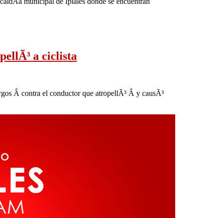
lcaldÃ­a municipal de Ipiales donde se encuentran
ellÃ³ a ciclista
rgos Â contra el conductor que atropellÃ³ Â y causÃ³