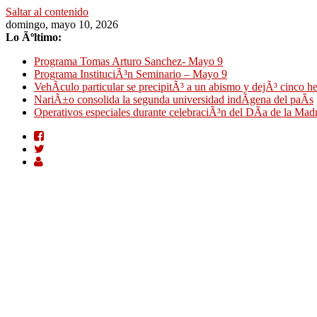
Saltar al contenido
domingo, mayo 10, 2026
Lo Ãºltimo:
Programa Tomas Arturo Sanchez- Mayo 9
Programa InstituciÃ³n Seminario – Mayo 9
VehÃ­culo particular se precipitÃ³ a un abismo y dejÃ³ cinco h
NariÃ±o consolida la segunda universidad indÃ­gena del paÃ­s
Operativos especiales durante celebraciÃ³n del DÃ­a de la Mad