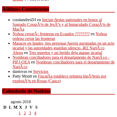
Ãšltimos Comentarios
coralandresDJ
en
Inician fiestas patronales en honor al
Sagrado CorazÃ³n de JesÃºs y al Inmaculado CorazÃ³n de
MarÃ­a
Noboa cerrarÃ¡ fronteras en Ecuador ????????
en
Noboa
ordena cerrar las fronteras
Masacre en Ipiales, tres personas fueron asesinadas en un acto
sicarial y las autoridades guardan silencio. â€£ NariÃ±o
Ahora
en
Tres muertos y un herido deja ataque sicarial
Nombran conciliadores para el departamento de NariÃ±o -
PIFJ-OEA
en
Nombran conciliadores para el departamento de
NariÃ±o
dantovas
en
Servicios
Patty Montt
en
FiscalÃ­a establece primera hipÃ³tesis por
explosiÃ³n en Rosas (Cauca)
Calendario de Noticias
agosto 2018
D
L
M
X
J
V
S
1
2
3
4