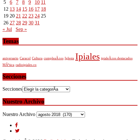
5
6
7
8
9
10
11
12
13
14
15
16
17
18
19
20
21
22
23
24
25
26
27
28
29
30
31
« Jul
Sep »
Temas
Ipiales
aniversario
Caracol
Cultura
cumpleaÃ±os
Iglesia
ipialeÃ±os destacados
MÃºsica
radioipiales.co
Secciones
Secciones
Nuestro Archivo
Nuestro Archivo