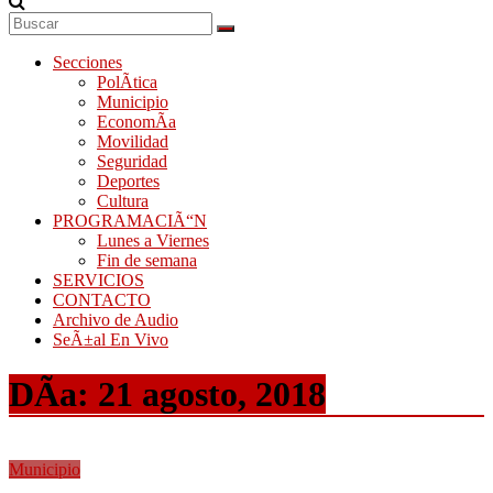
Secciones
PolÃ­tica
Municipio
EconomÃ­a
Movilidad
Seguridad
Deportes
Cultura
PROGRAMACIÃ“N
Lunes a Viernes
Fin de semana
SERVICIOS
CONTACTO
Archivo de Audio
SeÃ±al En Vivo
DÃ­a:
21 agosto, 2018
Municipio