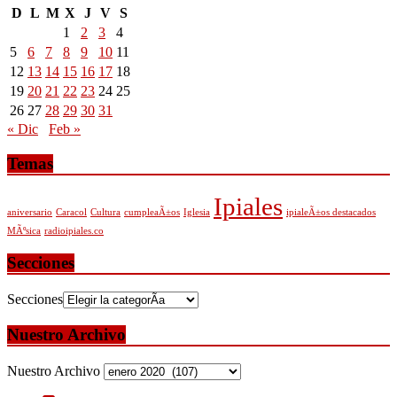
D
L
M
X
J
V
S
1
2
3
4
5
6
7
8
9
10
11
12
13
14
15
16
17
18
19
20
21
22
23
24
25
26
27
28
29
30
31
« Dic
Feb »
Temas
Ipiales
aniversario
Caracol
Cultura
cumpleaÃ±os
Iglesia
ipialeÃ±os destacados
MÃºsica
radioipiales.co
Secciones
Secciones
Nuestro Archivo
Nuestro Archivo