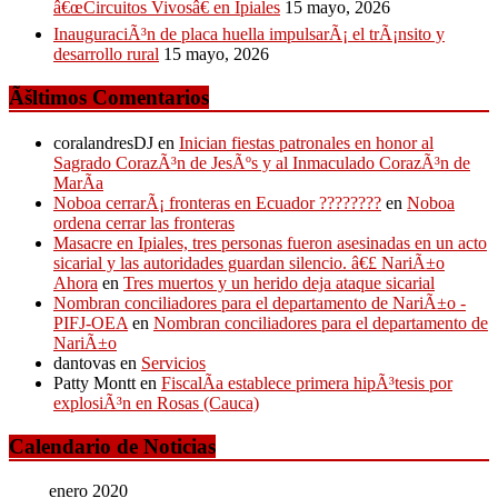
â€œCircuitos Vivosâ€ en Ipiales
15 mayo, 2026
InauguraciÃ³n de placa huella impulsarÃ¡ el trÃ¡nsito y
desarrollo rural
15 mayo, 2026
Ãšltimos Comentarios
coralandresDJ
en
Inician fiestas patronales en honor al
Sagrado CorazÃ³n de JesÃºs y al Inmaculado CorazÃ³n de
MarÃ­a
Noboa cerrarÃ¡ fronteras en Ecuador ????????
en
Noboa
ordena cerrar las fronteras
Masacre en Ipiales, tres personas fueron asesinadas en un acto
sicarial y las autoridades guardan silencio. â€£ NariÃ±o
Ahora
en
Tres muertos y un herido deja ataque sicarial
Nombran conciliadores para el departamento de NariÃ±o -
PIFJ-OEA
en
Nombran conciliadores para el departamento de
NariÃ±o
dantovas
en
Servicios
Patty Montt
en
FiscalÃ­a establece primera hipÃ³tesis por
explosiÃ³n en Rosas (Cauca)
Calendario de Noticias
enero 2020