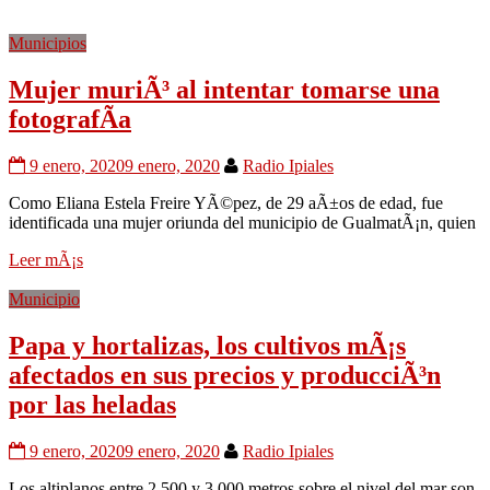
Municipios
Mujer muriÃ³ al intentar tomarse una
fotografÃ­a
9 enero, 2020
9 enero, 2020
Radio Ipiales
Como Eliana Estela Freire YÃ©pez, de 29 aÃ±os de edad, fue
identificada una mujer oriunda del municipio de GualmatÃ¡n, quien
Leer mÃ¡s
Municipio
Papa y hortalizas, los cultivos mÃ¡s
afectados en sus precios y producciÃ³n
por las heladas
9 enero, 2020
9 enero, 2020
Radio Ipiales
Los altiplanos entre 2.500 y 3.000 metros sobre el nivel del mar son