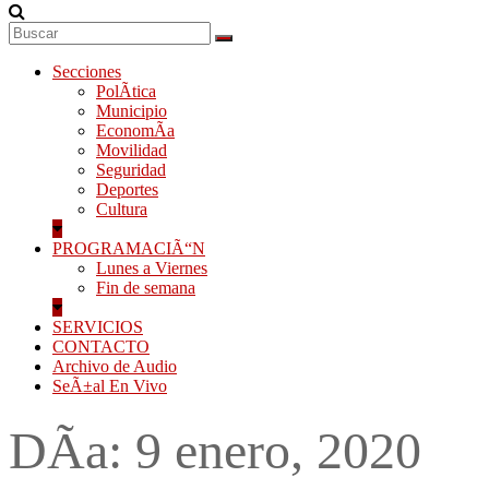
Secciones
PolÃ­tica
Municipio
EconomÃ­a
Movilidad
Seguridad
Deportes
Cultura
PROGRAMACIÃ“N
Lunes a Viernes
Fin de semana
SERVICIOS
CONTACTO
Archivo de Audio
SeÃ±al En Vivo
DÃ­a:
9 enero, 2020