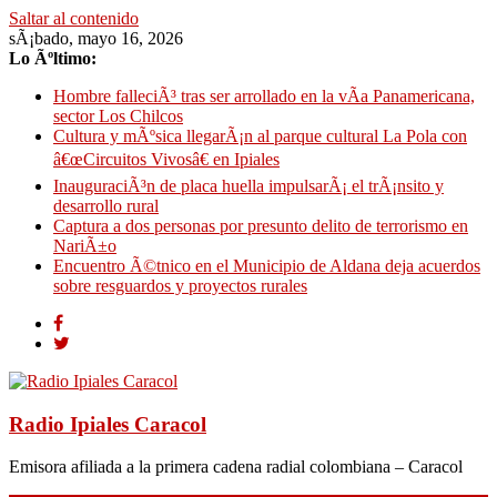
Saltar al contenido
sÃ¡bado, mayo 16, 2026
Lo Ãºltimo:
Hombre falleciÃ³ tras ser arrollado en la vÃ­a Panamericana,
sector Los Chilcos
Cultura y mÃºsica llegarÃ¡n al parque cultural La Pola con
â€œCircuitos Vivosâ€ en Ipiales
InauguraciÃ³n de placa huella impulsarÃ¡ el trÃ¡nsito y
desarrollo rural
Captura a dos personas por presunto delito de terrorismo en
NariÃ±o
Encuentro Ã©tnico en el Municipio de Aldana deja acuerdos
sobre resguardos y proyectos rurales
Radio Ipiales Caracol
Emisora afiliada a la primera cadena radial colombiana – Caracol