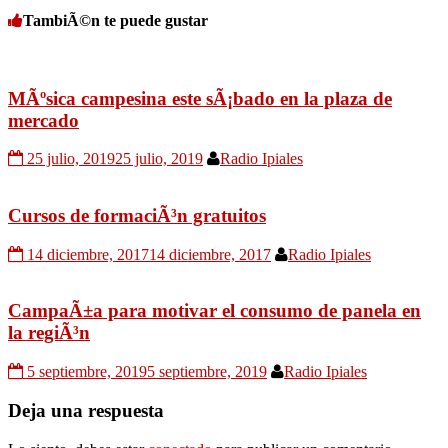
TambiÃ©n te puede gustar
MÃºsica campesina este sÃ¡bado en la plaza de
mercado
25 julio, 2019
25 julio, 2019
Radio Ipiales
Cursos de formaciÃ³n gratuitos
14 diciembre, 2017
14 diciembre, 2017
Radio Ipiales
CampaÃ±a para motivar el consumo de panela en
la regiÃ³n
5 septiembre, 2019
5 septiembre, 2019
Radio Ipiales
Deja una respuesta