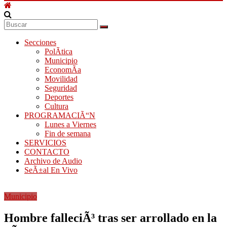
Secciones
PolÃ­tica
Municipio
EconomÃ­a
Movilidad
Seguridad
Deportes
Cultura
PROGRAMACIÃ“N
Lunes a Viernes
Fin de semana
SERVICIOS
CONTACTO
Archivo de Audio
SeÃ±al En Vivo
Municipio
Hombre falleciÃ³ tras ser arrollado en la