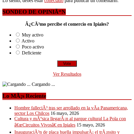
Lo siento, debes estar
conectado
para publicar un comentario.
SONDEO DE OPINIÃ“N
Â¿CÃ³mo percibe el comercio en Ipiales?
Muy activo
Activo
Poco activo
Deficiente
Ver Resultados
Cargando ...
Lo MÃ¡s Reciente
Hombre falleciÃ³ tras ser arrollado en la vÃ­a Panamericana,
sector Los Chilcos
16 mayo, 2026
Cultura y mÃºsica llegarÃ¡n al parque cultural La Pola con
â€œCircuitos Vivosâ€ en Ipiales
15 mayo, 2026
InauguraciÃ³n de placa huella impulsarÃ¡ el trÃ¡nsito y