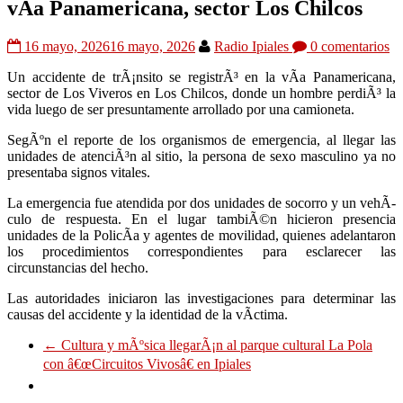
vÃ­a Panamericana, sector Los Chilcos
16 mayo, 2026
16 mayo, 2026
Radio Ipiales
0 comentarios
Un accidente de trÃ¡nsito se registrÃ³ en la vÃ­a Panamericana,
sector de Los Viveros en Los Chilcos, donde un hombre perdiÃ³ la
vida luego de ser presuntamente arrollado por una camioneta.
SegÃºn el reporte de los organismos de emergencia, al llegar las
unidades de atenciÃ³n al sitio, la persona de sexo masculino ya no
presentaba signos vitales.
La emergencia fue atendida por dos unidades de socorro y un vehÃ­
culo de respuesta. En el lugar tambiÃ©n hicieron presencia
unidades de la PolicÃ­a y agentes de movilidad, quienes adelantaron
los procedimientos correspondientes para esclarecer las
circunstancias del hecho.
Las autoridades iniciaron las investigaciones para determinar las
causas del accidente y la identidad de la vÃ­ctima.
←
Cultura y mÃºsica llegarÃ¡n al parque cultural La Pola
con â€œCircuitos Vivosâ€ en Ipiales