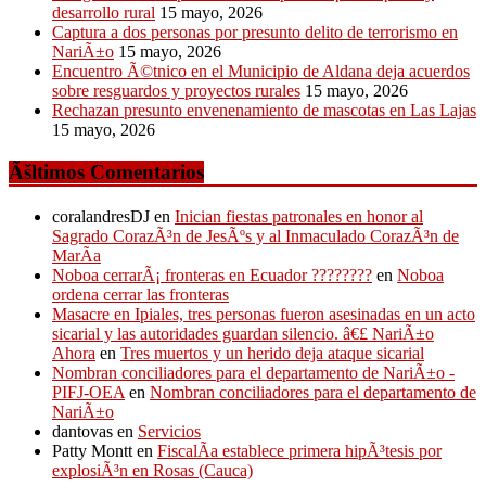
desarrollo rural
15 mayo, 2026
Captura a dos personas por presunto delito de terrorismo en
NariÃ±o
15 mayo, 2026
Encuentro Ã©tnico en el Municipio de Aldana deja acuerdos
sobre resguardos y proyectos rurales
15 mayo, 2026
Rechazan presunto envenenamiento de mascotas en Las Lajas
15 mayo, 2026
Ãšltimos Comentarios
coralandresDJ
en
Inician fiestas patronales en honor al
Sagrado CorazÃ³n de JesÃºs y al Inmaculado CorazÃ³n de
MarÃ­a
Noboa cerrarÃ¡ fronteras en Ecuador ????????
en
Noboa
ordena cerrar las fronteras
Masacre en Ipiales, tres personas fueron asesinadas en un acto
sicarial y las autoridades guardan silencio. â€£ NariÃ±o
Ahora
en
Tres muertos y un herido deja ataque sicarial
Nombran conciliadores para el departamento de NariÃ±o -
PIFJ-OEA
en
Nombran conciliadores para el departamento de
NariÃ±o
dantovas
en
Servicios
Patty Montt
en
FiscalÃ­a establece primera hipÃ³tesis por
explosiÃ³n en Rosas (Cauca)