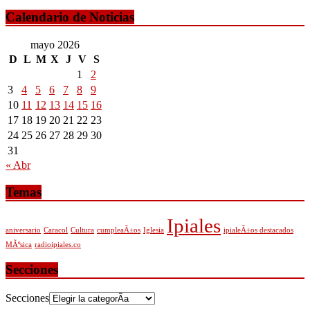
Calendario de Noticias
mayo 2026
D
L
M
X
J
V
S
1
2
3
4
5
6
7
8
9
10
11
12
13
14
15
16
17
18
19
20
21
22
23
24
25
26
27
28
29
30
31
« Abr
Temas
Ipiales
aniversario
Caracol
Cultura
cumpleaÃ±os
Iglesia
ipialeÃ±os destacados
MÃºsica
radioipiales.co
Secciones
Secciones