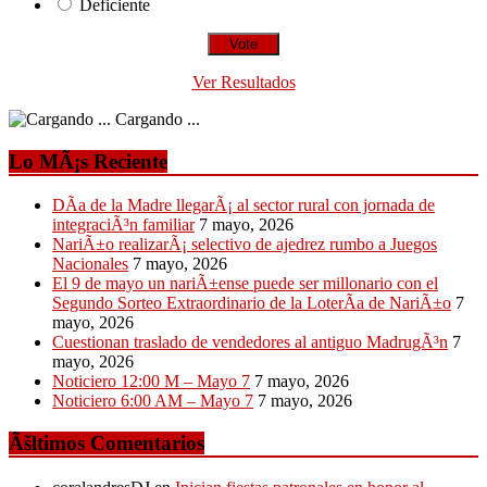
Deficiente
Ver Resultados
Cargando ...
Lo MÃ¡s Reciente
DÃ­a de la Madre llegarÃ¡ al sector rural con jornada de
integraciÃ³n familiar
7 mayo, 2026
NariÃ±o realizarÃ¡ selectivo de ajedrez rumbo a Juegos
Nacionales
7 mayo, 2026
El 9 de mayo un nariÃ±ense puede ser millonario con el
Segundo Sorteo Extraordinario de la LoterÃ­a de NariÃ±o
7
mayo, 2026
Cuestionan traslado de vendedores al antiguo MadrugÃ³n
7
mayo, 2026
Noticiero 12:00 M – Mayo 7
7 mayo, 2026
Noticiero 6:00 AM – Mayo 7
7 mayo, 2026
Ãšltimos Comentarios