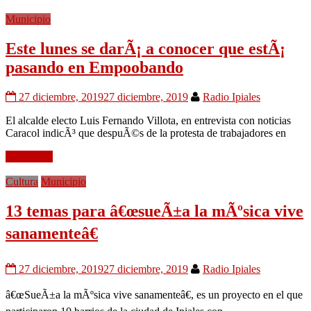
Municipio
Este lunes se darÃ¡ a conocer que estÃ¡
pasando en Empoobando
27 diciembre, 2019
27 diciembre, 2019
Radio Ipiales
El alcalde electo Luis Fernando Villota, en entrevista con noticias
Caracol indicÃ³ que despuÃ©s de la protesta de trabajadores en
Leer mÃ¡s
Cultura
Municipio
13 temas para â€œsueÃ±a la mÃºsica vive
sanamenteâ€
27 diciembre, 2019
27 diciembre, 2019
Radio Ipiales
â€œSueÃ±a la mÃºsica vive sanamenteâ€, es un proyecto en el que