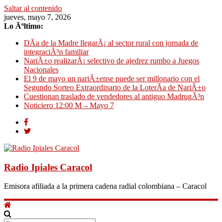
Saltar al contenido
jueves, mayo 7, 2026
Lo Ãºltimo:
DÃ­a de la Madre llegarÃ¡ al sector rural con jornada de
integraciÃ³n familiar
NariÃ±o realizarÃ¡ selectivo de ajedrez rumbo a Juegos
Nacionales
El 9 de mayo un nariÃ±ense puede ser millonario con el
Segundo Sorteo Extraordinario de la LoterÃ­a de NariÃ±o
Cuestionan traslado de vendedores al antiguo MadrugÃ³n
Noticiero 12:00 M – Mayo 7
Radio Ipiales Caracol
Emisora afiliada a la primera cadena radial colombiana – Caracol