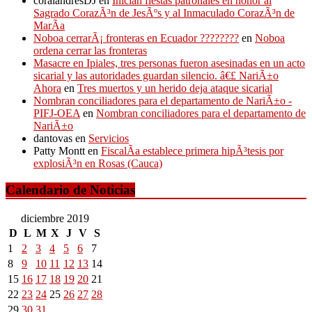
coralandresDJ
en
Inician fiestas patronales en honor al
Sagrado CorazÃ³n de JesÃºs y al Inmaculado CorazÃ³n de
MarÃ­a
Noboa cerrarÃ¡ fronteras en Ecuador ????????
en
Noboa
ordena cerrar las fronteras
Masacre en Ipiales, tres personas fueron asesinadas en un acto
sicarial y las autoridades guardan silencio. â€£ NariÃ±o
Ahora
en
Tres muertos y un herido deja ataque sicarial
Nombran conciliadores para el departamento de NariÃ±o -
PIFJ-OEA
en
Nombran conciliadores para el departamento de
NariÃ±o
dantovas
en
Servicios
Patty Montt
en
FiscalÃ­a establece primera hipÃ³tesis por
explosiÃ³n en Rosas (Cauca)
Calendario de Noticias
diciembre 2019
D
L
M
X
J
V
S
1
2
3
4
5
6
7
8
9
10
11
12
13
14
15
16
17
18
19
20
21
22
23
24
25
26
27
28
29
30
31