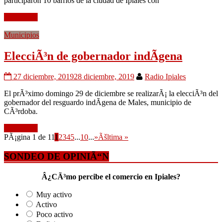
participaron 10 barrios de la ciudad de Ipiales con
Leer mÃ¡s
Municipios
ElecciÃ³n de gobernador indÃ­gena
27 diciembre, 2019
28 diciembre, 2019
Radio Ipiales
El prÃ³ximo domingo 29 de diciembre se realizarÃ¡ la elecciÃ³n del
gobernador del resguardo indÃ­gena de Males, municipio de
CÃ³rdoba.
Leer mÃ¡s
PÃ¡gina 1 de 11
1
2
3
4
5
...
10
...
»
Ãšltima »
SONDEO DE OPINIÃ“N
Â¿CÃ³mo percibe el comercio en Ipiales?
Muy activo
Activo
Poco activo