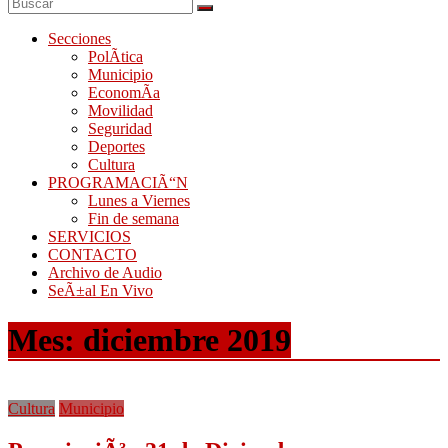
Secciones
PolÃ­tica
Municipio
EconomÃ­a
Movilidad
Seguridad
Deportes
Cultura
PROGRAMACIÃ“N
Lunes a Viernes
Fin de semana
SERVICIOS
CONTACTO
Archivo de Audio
SeÃ±al En Vivo
Mes:
diciembre 2019
Cultura
Municipio