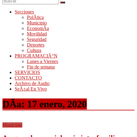
Secciones
PolÃ­tica
Municipio
EconomÃ­a
Movilidad
Seguridad
Deportes
Cultura
PROGRAMACIÃ“N
Lunes a Viernes
Fin de semana
SERVICIOS
CONTACTO
Archivo de Audio
SeÃ±al En Vivo
DÃ­a:
17 enero, 2020
Municipio