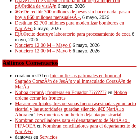
Grave caso de violencia intrafamiliar deja a mujer con
pÃ©rdida de visiÃ³n
6 mayo, 2026
â€œDe recibir 300 millones de pesos sin hacer nada, pasan
hoy a 860 millones mensualesÂ».
6 mayo, 2026
Destinan $2.700 millones para modernizar bomberos en
NariÃ±o
6 mayo, 2026
EjÃ©rcito destruye laboratorio para procesamiento de coca
6
mayo, 2026
Noticiero 12.00 M – Mayo 6
6 mayo, 2026
Noticiero 12:00 M – Mayo 6
6 mayo, 2026
Ãšltimos Comentarios
coralandresDJ
en
Inician fiestas patronales en honor al
Sagrado CorazÃ³n de JesÃºs y al Inmaculado CorazÃ³n de
MarÃ­a
Noboa cerrarÃ¡ fronteras en Ecuador ????????
en
Noboa
ordena cerrar las fronteras
Masacre en Ipiales, tres personas fueron asesinadas en un acto
sicarial y las autoridades guardan silencio. â€£ NariÃ±o
Ahora
en
Tres muertos y un herido deja ataque sicarial
Nombran conciliadores para el departamento de NariÃ±o -
PIFJ-OEA
en
Nombran conciliadores para el departamento de
NariÃ±o
dantovas
en
Servicios