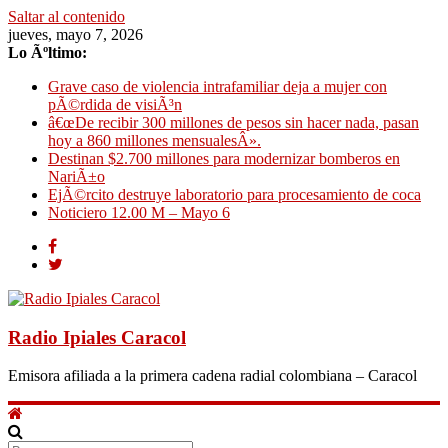
Saltar al contenido
jueves, mayo 7, 2026
Lo Ãºltimo:
Grave caso de violencia intrafamiliar deja a mujer con
pÃ©rdida de visiÃ³n
â€œDe recibir 300 millones de pesos sin hacer nada, pasan
hoy a 860 millones mensualesÂ».
Destinan $2.700 millones para modernizar bomberos en
NariÃ±o
EjÃ©rcito destruye laboratorio para procesamiento de coca
Noticiero 12.00 M – Mayo 6
Radio Ipiales Caracol
Emisora afiliada a la primera cadena radial colombiana – Caracol