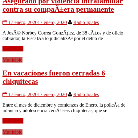
Asegurado por violencia intrafamiliar
contra su compaÃ±era permanente
17 enero, 2020
17 enero, 2020
Radio Ipiales
A JosÃ© Norbey Correa GonzÃ¡lez, de 38 aÃ±os y de oficio
cobrador, la FiscalÃ­a lo judicializÃ³ por el delito de
Leer mÃ¡s
Municipio
En vacaciones fueron cerradas 6
chiquitecas
17 enero, 2020
17 enero, 2020
Radio Ipiales
Entre el mes de diciembre y comienzos de Enero, la policÃ­a de
infancia y adolescencia cerrÃ³ seis chiquitecas, que se
Leer mÃ¡s
Municipio