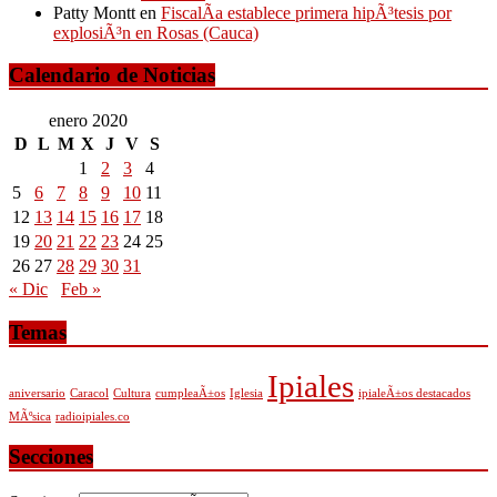
Patty Montt
en
FiscalÃ­a establece primera hipÃ³tesis por
explosiÃ³n en Rosas (Cauca)
Calendario de Noticias
enero 2020
D
L
M
X
J
V
S
1
2
3
4
5
6
7
8
9
10
11
12
13
14
15
16
17
18
19
20
21
22
23
24
25
26
27
28
29
30
31
« Dic
Feb »
Temas
Ipiales
aniversario
Caracol
Cultura
cumpleaÃ±os
Iglesia
ipialeÃ±os destacados
MÃºsica
radioipiales.co
Secciones