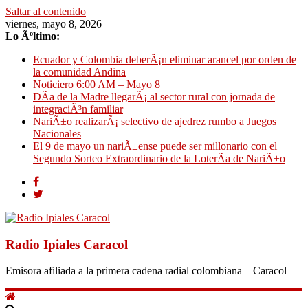
Saltar al contenido
viernes, mayo 8, 2026
Lo Ãºltimo:
Ecuador y Colombia deberÃ¡n eliminar arancel por orden de
la comunidad Andina
Noticiero 6:00 AM – Mayo 8
DÃ­a de la Madre llegarÃ¡ al sector rural con jornada de
integraciÃ³n familiar
NariÃ±o realizarÃ¡ selectivo de ajedrez rumbo a Juegos
Nacionales
El 9 de mayo un nariÃ±ense puede ser millonario con el
Segundo Sorteo Extraordinario de la LoterÃ­a de NariÃ±o
Radio Ipiales Caracol
Emisora afiliada a la primera cadena radial colombiana – Caracol