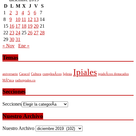
D
L
M
X
J
V
S
1
2
3
4
5
6
7
8
9
10
11
12
13
14
15
16
17
18
19
20
21
22
23
24
25
26
27
28
29
30
31
« Nov
Ene »
Temas
Ipiales
aniversario
Caracol
Cultura
cumpleaÃ±os
Iglesia
ipialeÃ±os destacados
MÃºsica
radioipiales.co
Secciones
Secciones
Nuestro Archivo
Nuestro Archivo