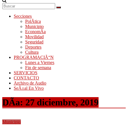
Secciones
PolÃ­tica
Municipio
EconomÃ­a
Movilidad
Seguridad
Deportes
Cultura
PROGRAMACIÃ“N
Lunes a Viernes
Fin de semana
SERVICIOS
CONTACTO
Archivo de Audio
SeÃ±al En Vivo
DÃ­a:
27 diciembre, 2019
Municipio