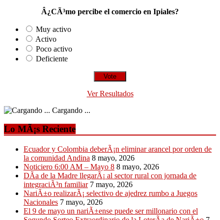
Â¿CÃ³mo percibe el comercio en Ipiales?
Muy activo
Activo
Poco activo
Deficiente
Ver Resultados
Cargando ...
Lo MÃ¡s Reciente
Ecuador y Colombia deberÃ¡n eliminar arancel por orden de
la comunidad Andina
8 mayo, 2026
Noticiero 6:00 AM – Mayo 8
8 mayo, 2026
DÃ­a de la Madre llegarÃ¡ al sector rural con jornada de
integraciÃ³n familiar
7 mayo, 2026
NariÃ±o realizarÃ¡ selectivo de ajedrez rumbo a Juegos
Nacionales
7 mayo, 2026
El 9 de mayo un nariÃ±ense puede ser millonario con el
Segundo Sorteo Extraordinario de la LoterÃ­a de NariÃ±o
7