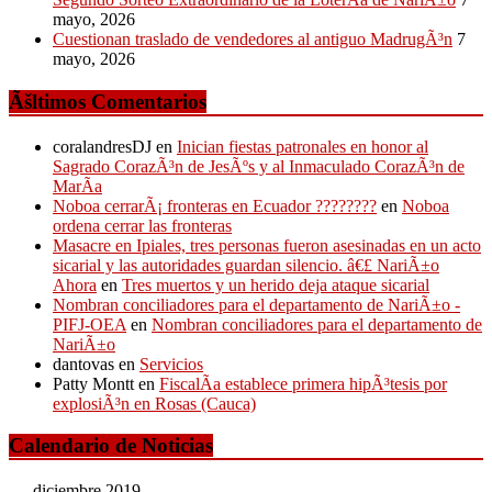
mayo, 2026
Cuestionan traslado de vendedores al antiguo MadrugÃ³n
7
mayo, 2026
Ãšltimos Comentarios
coralandresDJ
en
Inician fiestas patronales en honor al
Sagrado CorazÃ³n de JesÃºs y al Inmaculado CorazÃ³n de
MarÃ­a
Noboa cerrarÃ¡ fronteras en Ecuador ????????
en
Noboa
ordena cerrar las fronteras
Masacre en Ipiales, tres personas fueron asesinadas en un acto
sicarial y las autoridades guardan silencio. â€£ NariÃ±o
Ahora
en
Tres muertos y un herido deja ataque sicarial
Nombran conciliadores para el departamento de NariÃ±o -
PIFJ-OEA
en
Nombran conciliadores para el departamento de
NariÃ±o
dantovas
en
Servicios
Patty Montt
en
FiscalÃ­a establece primera hipÃ³tesis por
explosiÃ³n en Rosas (Cauca)
Calendario de Noticias
diciembre 2019