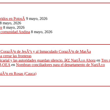
eridos en PotosÃ­
9 mayo, 2026
8 mayo, 2026
re
8 mayo, 2026
a comunidad Andina
8 mayo, 2026
ado CorazÃ³n de JesÃºs y al Inmaculado CorazÃ³n de MarÃ­a
 cerrar las fronteras
sicarial y las autoridades guardan silencio. â€£ NariÃ±o Ahora
en
Tres 
IFJ-OEA
en
Nombran conciliadores para el departamento de NariÃ±o
osiÃ³n en Rosas (Cauca)