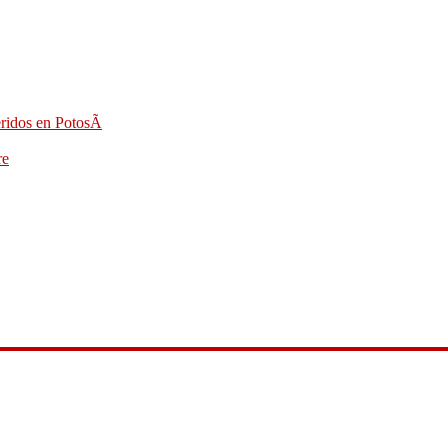
eridos en PotosÃ­
re