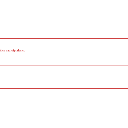
sica
radioipiales.co