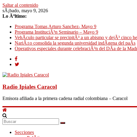
Saltar al contenido
sÃ¡bado, mayo 9, 2026
Lo Ãºltimo:
Programa Tomas Arturo Sanchez- Mayo 9
Programa InstituciÃ³n Seminario – Mayo 9
VehÃ­culo particular se precipitÃ³ a un abismo y dejÃ³ cinco h
NariÃ±o consolida la segunda universidad indÃ­gena del paÃ­s
Operativos especiales durante celebraciÃ³n del DÃ­a de la Mad
Radio Ipiales Caracol
Emisora afiliada a la primera cadena radial colombiana – Caracol
Secciones