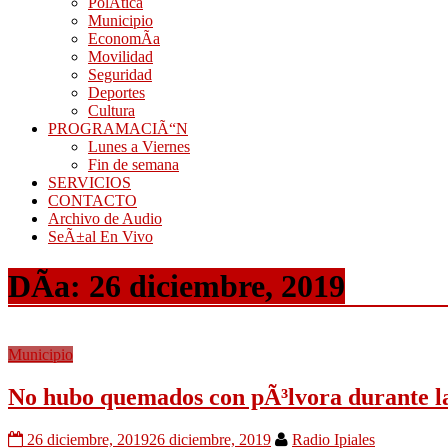
PolÃ­tica
Municipio
EconomÃ­a
Movilidad
Seguridad
Deportes
Cultura
PROGRAMACIÃ“N
Lunes a Viernes
Fin de semana
SERVICIOS
CONTACTO
Archivo de Audio
SeÃ±al En Vivo
DÃ­a:
26 diciembre, 2019
Municipio
No hubo quemados con pÃ³lvora durante l
26 diciembre, 2019
26 diciembre, 2019
Radio Ipiales