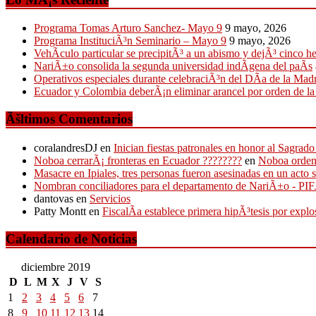
Programa Tomas Arturo Sanchez- Mayo 9
9 mayo, 2026
Programa InstituciÃ³n Seminario – Mayo 9
9 mayo, 2026
VehÃ­culo particular se precipitÃ³ a un abismo y dejÃ³ cinco h
NariÃ±o consolida la segunda universidad indÃ­gena del paÃ­s
Operativos especiales durante celebraciÃ³n del DÃ­a de la Mad
Ecuador y Colombia deberÃ¡n eliminar arancel por orden de l
Ãšltimos Comentarios
coralandresDJ
en
Inician fiestas patronales en honor al Sagr
Noboa cerrarÃ¡ fronteras en Ecuador ????????
en
Noboa ordena
Masacre en Ipiales, tres personas fueron asesinadas en un acto 
Nombran conciliadores para el departamento de NariÃ±o - P
dantovas
en
Servicios
Patty Montt
en
FiscalÃ­a establece primera hipÃ³tesis por expl
Calendario de Noticias
diciembre 2019
D
L
M
X
J
V
S
1
2
3
4
5
6
7
8
9
10
11
12
13
14