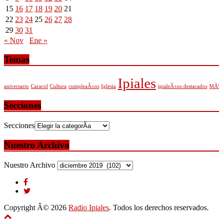
15
16
17
18
19
20
21
22
23
24
25
26
27
28
29
30
31
« Nov
Ene »
Temas
Ipiales
aniversario
Caracol
Cultura
cumpleaÃ±os
Iglesia
ipialeÃ±os destacados
MÃº
Secciones
Secciones
Nuestro Archivo
Nuestro Archivo
Copyright Â© 2026
Radio Ipiales
. Todos los derechos reservados.