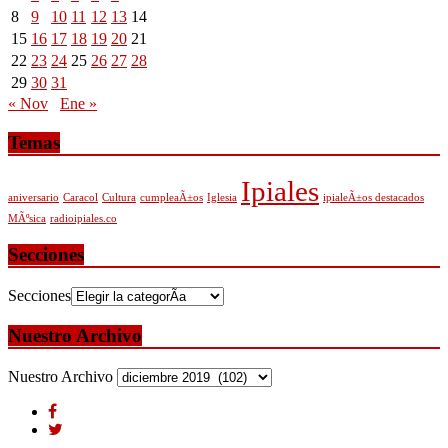
8
9
10
11
12
13
14
15
16
17
18
19
20
21
22
23
24
25
26
27
28
29
30
31
« Nov
Ene »
Temas
Ipiales
aniversario
Caracol
Cultura
cumpleaÃ±os
Iglesia
ipialeÃ±os destacados
MÃºsica
radioipiales.co
Secciones
Secciones
Nuestro Archivo
Nuestro Archivo