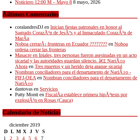
Noticiero 12:00 M – Mayo 8
8 mayo, 2026
Ãšltimos Comentarios
coralandresDJ
en
Inician fiestas patronales en honor al
Sagrado CorazÃ³n de JesÃºs y al Inmaculado CorazÃ³n de
MarÃ­a
Noboa cerrarÃ¡ fronteras en Ecuador ????????
en
Noboa
ordena cerrar las fronteras
Masacre en Ipiales, tres personas fueron asesinadas en un acto
sicarial y las autoridades guardan silencio. â€£ NariÃ±o
Ahora
en
Tres muertos y un herido deja ataque sicarial
Nombran conciliadores para el departamento de NariÃ±o -
PIFJ-OEA
en
Nombran conciliadores para el departamento de
NariÃ±o
dantovas
en
Servicios
Patty Montt
en
FiscalÃ­a establece primera hipÃ³tesis por
explosiÃ³n en Rosas (Cauca)
Calendario de Noticias
diciembre 2019
D
L
M
X
J
V
S
1
2
3
4
5
6
7