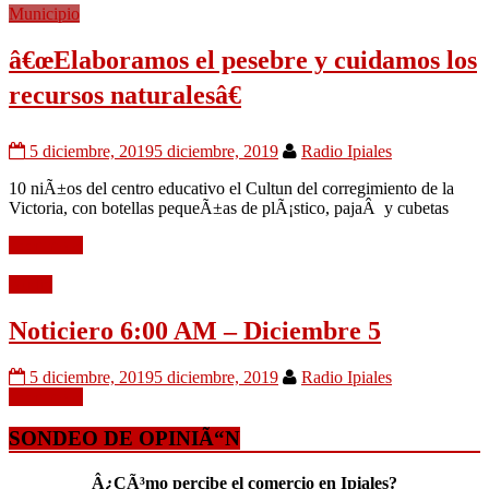
Municipio
â€œElaboramos el pesebre y cuidamos los
recursos naturalesâ€
5 diciembre, 2019
5 diciembre, 2019
Radio Ipiales
10 niÃ±os del centro educativo el Cultun del corregimiento de la
Victoria, con botellas pequeÃ±as de plÃ¡stico, pajaÂ y cubetas
Leer mÃ¡s
Audio
Noticiero 6:00 AM – Diciembre 5
5 diciembre, 2019
5 diciembre, 2019
Radio Ipiales
Leer mÃ¡s
SONDEO DE OPINIÃ“N
Â¿CÃ³mo percibe el comercio en Ipiales?