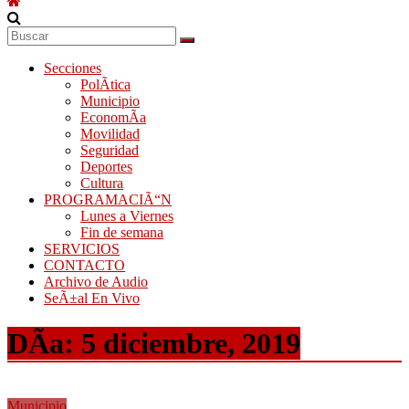
Secciones
PolÃ­tica
Municipio
EconomÃ­a
Movilidad
Seguridad
Deportes
Cultura
PROGRAMACIÃ“N
Lunes a Viernes
Fin de semana
SERVICIOS
CONTACTO
Archivo de Audio
SeÃ±al En Vivo
DÃ­a:
5 diciembre, 2019
Municipio