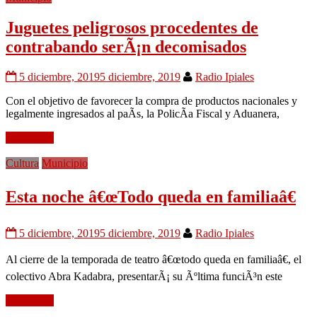
Juguetes peligrosos procedentes de
contrabando serÃ¡n decomisados
5 diciembre, 2019
5 diciembre, 2019
Radio Ipiales
Con el objetivo de favorecer la compra de productos nacionales y
legalmente ingresados al paÃ­s, la PolicÃ­a Fiscal y Aduanera,
Leer mÃ¡s
Cultura
Municipio
Esta noche â€œTodo queda en familiaâ€
5 diciembre, 2019
5 diciembre, 2019
Radio Ipiales
Al cierre de la temporada de teatro â€œtodo queda en familiaâ€, el
colectivo Abra Kadabra, presentarÃ¡ su Ãºltima funciÃ³n este
Leer mÃ¡s