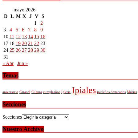
mayo 2026
D
L
M
X
J
V
S
1
2
3
4
5
6
7
8
9
10
11
12
13
14
15
16
17
18
19
20
21
22
23
24
25
26
27
28
29
30
31
« Abr
Jun »
Temas
Ipiales
aniversario
Caracol
Cultura
cumpleaños
Iglesia
ipialeños destacados
Música
Secciones
Secciones
Nuestro Archivo