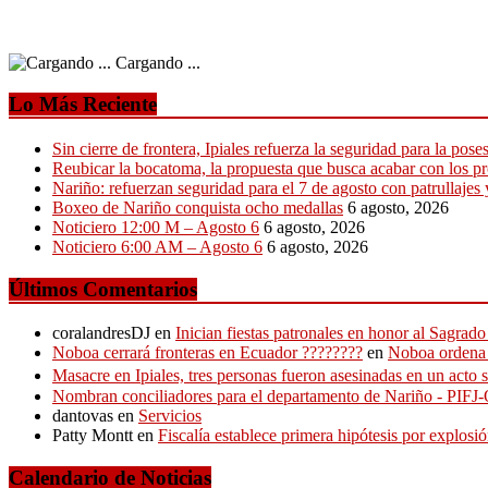
Cargando ...
Lo Más Reciente
Sin cierre de frontera, Ipiales refuerza la seguridad para la pose
Reubicar la bocatoma, la propuesta que busca acabar con los p
Nariño: refuerzan seguridad para el 7 de agosto con patrullajes 
Boxeo de Nariño conquista ocho medallas
6 agosto, 2026
Noticiero 12:00 M – Agosto 6
6 agosto, 2026
Noticiero 6:00 AM – Agosto 6
6 agosto, 2026
Últimos Comentarios
coralandresDJ
en
Inician fiestas patronales en honor al Sagra
Noboa cerrará fronteras en Ecuador ????????
en
Noboa ordena c
Masacre en Ipiales, tres personas fueron asesinadas en un acto s
Nombran conciliadores para el departamento de Nariño - PIF
dantovas
en
Servicios
Patty Montt
en
Fiscalía establece primera hipótesis por explos
Calendario de Noticias