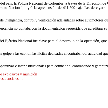
del país, la
Policía Nacional de Colombia
, a través de la Dirección de
ito Nacional, logró la aprehensión de 411.500 cajetillas de cigarrill
 de inteligencia, control y verificación adelantadas sobre automotores q
ercancía no contaba con la documentación requerida que acreditara su leg
l Ejército Nacional fue clave para el desarrollo de la operación, que p
te golpe a las economías ilícitas dedicadas al contrabando, actividad q
perativas e interinstitucionales para combatir el contrabando y garantiz
de explosivos y munición
residenciales
→