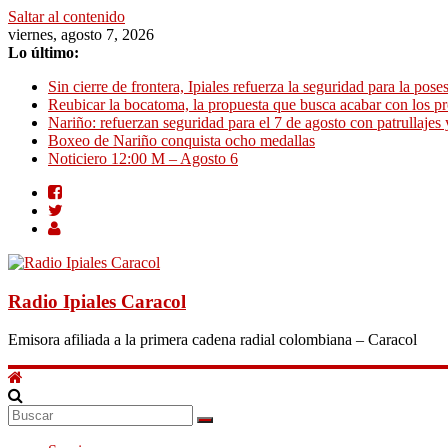
Saltar al contenido
viernes, agosto 7, 2026
Lo último:
Sin cierre de frontera, Ipiales refuerza la seguridad para la pose
Reubicar la bocatoma, la propuesta que busca acabar con los p
Nariño: refuerzan seguridad para el 7 de agosto con patrullajes 
Boxeo de Nariño conquista ocho medallas
Noticiero 12:00 M – Agosto 6
Radio Ipiales Caracol
Emisora afiliada a la primera cadena radial colombiana – Caracol