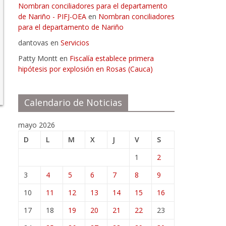
Nombran conciliadores para el departamento
de Nariño - PIFJ-OEA
en
Nombran conciliadores
para el departamento de Nariño
dantovas
en
Servicios
Patty Montt
en
Fiscalía establece primera
hipótesis por explosión en Rosas (Cauca)
Calendario de Noticias
mayo 2026
D
L
M
X
J
V
S
1
2
3
4
5
6
7
8
9
10
11
12
13
14
15
16
17
18
19
20
21
22
23