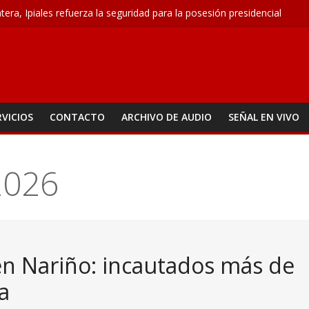
ntera, Ipiales refuerza la seguridad para la posesión presidencial
toma, la propuesta que busca acabar con los problemas de agua en I
n seguridad para el 7 de agosto con patrullajes y puestos de control
 conquista ocho medallas
 M – Agosto 6
RVICIOS
CONTACTO
ARCHIVO DE AUDIO
SEÑAL EN VIVO
2026
 en Nariño: incautados más de
a