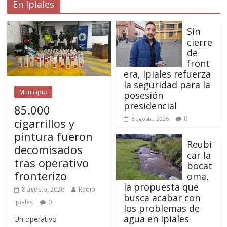
En Ipiales
Sin
cierre
de
front
era, Ipiales refuerza
la seguridad para la
Municipio
posesión
presidencial
85.000
0
6 agosto, 2026
cigarrillos y
pintura fueron
Reubi
decomisados
car la
tras operativo
bocat
fronterizo
oma,
la propuesta que
8 agosto, 2026
Radio
busca acabar con
Ipiales
0
los problemas de
agua en Ipiales
Un operativo