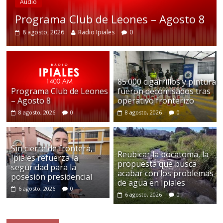
Audio
Programa Club de Leones – Agosto 8
8 agosto, 2026
Radio Ipiales
0
85.000 cigarrillos y pintura
Programa Club de Leones
fueron decomisados tras
– Agosto 8
operativo fronterizo
8 agosto, 2026
0
8 agosto, 2026
0
Sin cierre de frontera,
Reubicar la bocatoma, la
Ipiales refuerza la
propuesta que busca
seguridad para la
acabar con los problemas
posesión presidencial
de agua en Ipiales
6 agosto, 2026
0
6 agosto, 2026
0