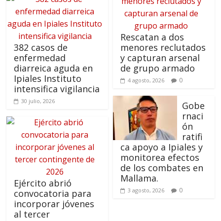
Rescatan a dos
382 casos de
menores reclutados
enfermedad
y capturan arsenal
diarreica aguda en
de grupo armado
Ipiales Instituto
0
4 agosto, 2026
intensifica vigilancia
30 julio, 2026
Gobe
rnaci
ón
ratifi
ca apoyo a Ipiales y
monitorea efectos
de los combates en
Mallama.
Ejército abrió
0
3 agosto, 2026
convocatoria para
incorporar jóvenes
al tercer