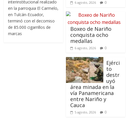
interinstitucional realizado
0
6 agosto, 2026
en la parroquia El Carmelo,
en Tulcán-Ecuador,
terminó con el decomiso
de 85.000 cigarrillos de
Boxeo de Nariño
marcas
conquista ocho
medallas
0
6 agosto, 2026
Ejérci
to
destr
uyó
área minada en la
vía Panamericana
entre Nariño y
Cauca
0
5 agosto, 2026