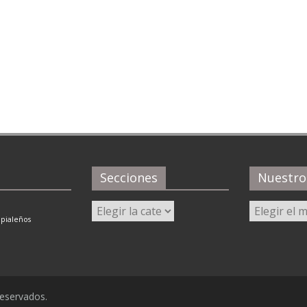
Secciones
Nuestro
Secciones
Nuestro
Archivo
ipialeños
reservados.