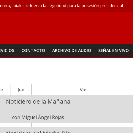
ontera, Ipiales refuerza la seguridad para la posesión presidencial
atoma, la propuesta que busca acabar con los problemas de agua en 
an seguridad para el 7 de agosto con patrullajes y puestos de control
o conquista ocho medallas
0 M – Agosto 6
RVICIOS
CONTACTO
ARCHIVO DE AUDIO
SEÑAL EN VIVO
ie
Jue
Vie
Noticiero de la Mañana
con Miguel Ángel Rojas