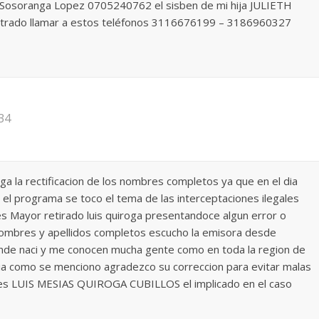
o Sosoranga Lopez 0705240762 el sisben de mi hija JULIETH
ntrado llamar a estos teléfonos 3116676199 – 3186960327
:34
a la rectificacion de los nombres completos ya que en el dia
el programa se toco el tema de las interceptaciones ilegales
es Mayor retirado luis quiroga presentandoce algun error o
mbres y apellidos completos escucho la emisora desde
onde naci y me conocen mucha gente como en toda la region de
icia como se menciono agradezco su correccion para evitar malas
 es LUIS MESIAS QUIROGA CUBILLOS el implicado en el caso