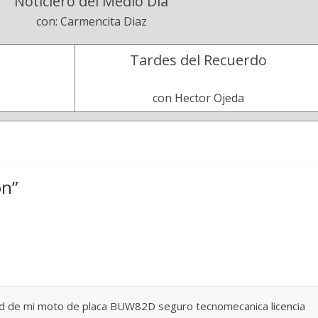
Noticiero del Medio Día
con: Carmencita Diaz
Tardes del Recuerdo
con Hector Ojeda
ón
”
ad de mi moto de placa BUW82D seguro tecnomecanica licencia