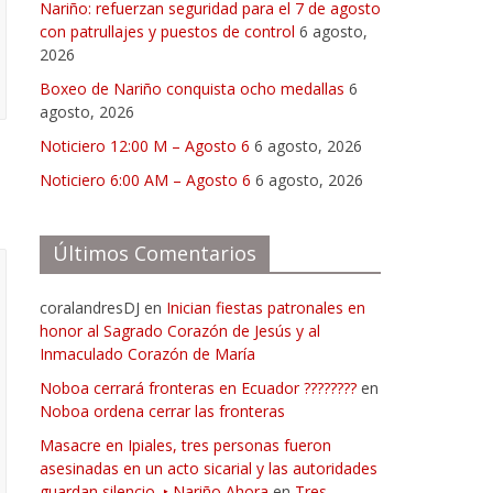
Nariño: refuerzan seguridad para el 7 de agosto
con patrullajes y puestos de control
6 agosto,
2026
Boxeo de Nariño conquista ocho medallas
6
agosto, 2026
Noticiero 12:00 M – Agosto 6
6 agosto, 2026
Noticiero 6:00 AM – Agosto 6
6 agosto, 2026
Últimos Comentarios
coralandresDJ
en
Inician fiestas patronales en
honor al Sagrado Corazón de Jesús y al
Inmaculado Corazón de María
Noboa cerrará fronteras en Ecuador ????????
en
Noboa ordena cerrar las fronteras
Masacre en Ipiales, tres personas fueron
asesinadas en un acto sicarial y las autoridades
guardan silencio. ‣ Nariño Ahora
en
Tres