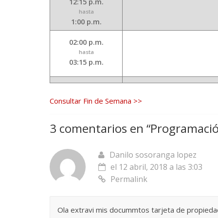
12:15 p.m.
hasta
1:00 p.m.
02:00 p.m.
hasta
03:15 p.m.
Consultar Fin de Semana >>
3 comentarios en “
Programaci
Danilo sosoranga lopez
el 12 abril, 2018 a las 3:03
Permalink
Ola extravi mis docummtos tarjeta de propied