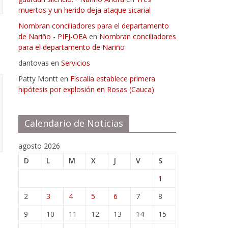
muertos y un herido deja ataque sicarial
Nombran conciliadores para el departamento
de Nariño - PIFJ-OEA
en
Nombran conciliadores
para el departamento de Nariño
dantovas
en
Servicios
Patty Montt
en
Fiscalía establece primera
hipótesis por explosión en Rosas (Cauca)
Calendario de Noticias
agosto 2026
D
L
M
X
J
V
S
1
2
3
4
5
6
7
8
9
10
11
12
13
14
15