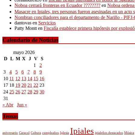
Noboa cerrará fronteras en Ecuador ????????
en
Noboa ordena c
Masacre en Ipiales, tres personas fueron asesinadas en un acto s
Nombran conciliadores para el departamento de Nariño - PIF
dantovas
en
Servicios
Patty Montt
en
Fiscalía establece primera hipótesis por explos
Calendario de Noticias
mayo 2026
D
L
M
X
J
V
S
1
2
3
4
5
6
7
8
9
10
11
12
13
14
15
16
17
18
19
20
21
22
23
24
25
26
27
28
29
30
31
« Abr
Jun »
Temas
Ipiales
aniversario
Caracol
Cultura
cumpleaños
Iglesia
ipialeños destacados
Música