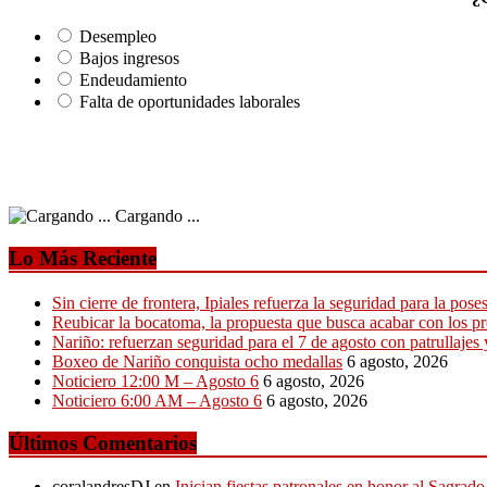
Desempleo
Bajos ingresos
Endeudamiento
Falta de oportunidades laborales
Cargando ...
Lo Más Reciente
Sin cierre de frontera, Ipiales refuerza la seguridad para la pose
Reubicar la bocatoma, la propuesta que busca acabar con los p
Nariño: refuerzan seguridad para el 7 de agosto con patrullajes 
Boxeo de Nariño conquista ocho medallas
6 agosto, 2026
Noticiero 12:00 M – Agosto 6
6 agosto, 2026
Noticiero 6:00 AM – Agosto 6
6 agosto, 2026
Últimos Comentarios
coralandresDJ
en
Inician fiestas patronales en honor al Sagra