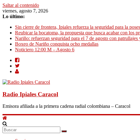
Saltar al contenido
viernes, agosto 7, 2026
Lo último:
Sin cierre de frontera, Ipiales refuerza la seguridad para la pose
Reubicar la bocatoma, la propuesta que busca acabar con los p
Nariño: refuerzan seguridad para el 7 de agosto con patrullajes 
Boxeo de Nariño conquista ocho medallas
Noticiero 12:00 M – Agosto 6
Radio Ipiales Caracol
Emisora afiliada a la primera cadena radial colombiana – Caracol