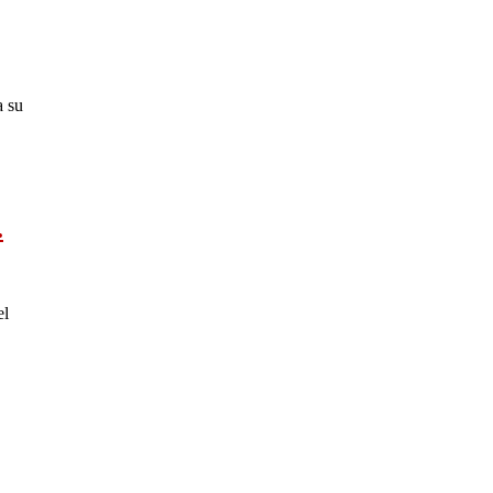
a su
.
el