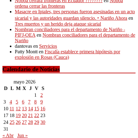
Noboa cerrará fronteras en Ecuador ????????
en
Noboa
ordena cerrar las fronteras
Masacre en Ipiales, tres personas fueron asesinadas en un acto
sicarial y las autoridades guardan silencio. ‣ Nariño Ahora
en
Tres muertos y un herido deja ataque sicarial
Nombran conciliadores para el departamento de Nariño -
PIFJ-OEA
en
Nombran conciliadores para el departamento de
Nariño
dantovas
en
Servicios
Patty Montt
en
Fiscalía establece primera hipótesis por
explosión en Rosas (Cauca)
Calendario de Noticias
mayo 2026
D
L
M
X
J
V
S
1
2
3
4
5
6
7
8
9
10
11
12
13
14
15
16
17
18
19
20
21
22
23
24
25
26
27
28
29
30
31
« Abr
Jun »