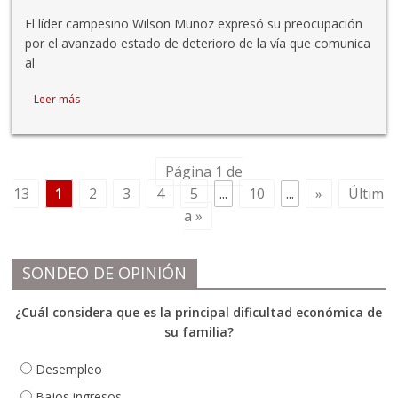
El líder campesino Wilson Muñoz expresó su preocupación
por el avanzado estado de deterioro de la vía que comunica
al
Leer más
Página 1 de
13
1
2
3
4
5
...
10
...
»
Últim
a »
SONDEO DE OPINIÓN
¿Cuál considera que es la principal dificultad económica de
su familia?
Desempleo
Bajos ingresos