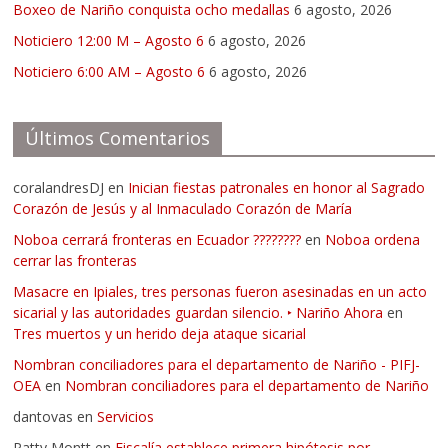
Boxeo de Nariño conquista ocho medallas
6 agosto, 2026
Noticiero 12:00 M – Agosto 6
6 agosto, 2026
Noticiero 6:00 AM – Agosto 6
6 agosto, 2026
Últimos Comentarios
coralandresDJ
en
Inician fiestas patronales en honor al Sagrado
Corazón de Jesús y al Inmaculado Corazón de María
Noboa cerrará fronteras en Ecuador ????????
en
Noboa ordena
cerrar las fronteras
Masacre en Ipiales, tres personas fueron asesinadas en un acto
sicarial y las autoridades guardan silencio. ‣ Nariño Ahora
en
Tres muertos y un herido deja ataque sicarial
Nombran conciliadores para el departamento de Nariño - PIFJ-
OEA
en
Nombran conciliadores para el departamento de Nariño
dantovas
en
Servicios
Patty Montt
en
Fiscalía establece primera hipótesis por