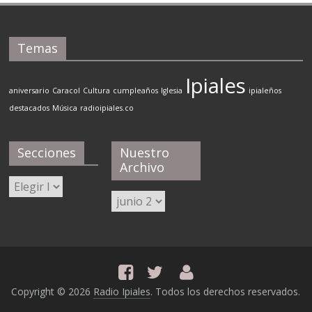
Temas
Ipiales
aniversario
Caracol
Cultura
cumpleaños
Iglesia
ipialeños
destacados
Música
radioipiales.co
Secciones
Nuestro
Archivo
Secciones
Nuestro
Archivo
Copyright © 2026
Radio Ipiales
. Todos los derechos reservados.