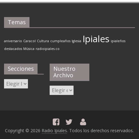
Temas
Ipiales
aniversario
Caracol
Cultura
cumpleaños
Iglesia
ipialeños
destacados
Música
radioipiales.co
Secciones
Nuestro
Archivo
Secciones
Nuestro
Archivo
Copyright © 2026
Radio Ipiales
. Todos los derechos reservados.