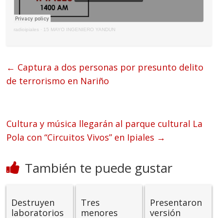
radioipiales
·
15 MAYO INGENIERO YANDUN
←
Captura a dos personas por presunto delito
de terrorismo en Nariño
Cultura y música llegarán al parque cultural La
Pola con “Circuitos Vivos” en Ipiales
→
También te puede gustar
Destruyen
Tres
Presentaron
laboratorios
menores
versión