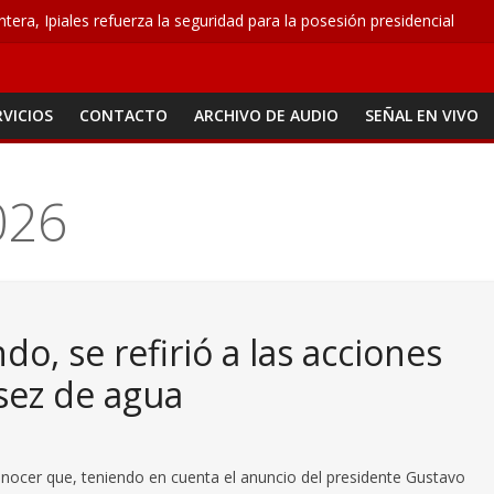
ontera, Ipiales refuerza la seguridad para la posesión presidencial
atoma, la propuesta que busca acabar con los problemas de agua en 
n seguridad para el 7 de agosto con patrullajes y puestos de control
o conquista ocho medallas
RVICIOS
CONTACTO
ARCHIVO DE AUDIO
SEÑAL EN VIVO
 M – Agosto 6
026
, se refirió a las acciones
asez de agua
ocer que, teniendo en cuenta el anuncio del presidente Gustavo