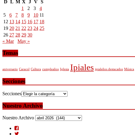
D
L
M
X
J
V
S
1
2
3
4
5
6
7
8
9
10
11
12
13
14
15
16
17
18
19
20
21
22
23
24
25
26
27
28
29
30
« Mar
May »
Temas
Ipiales
aniversario
Caracol
Cultura
cumpleaños
Iglesia
ipialeños destacados
Música
Secciones
Secciones
Nuestro Archivo
Nuestro Archivo