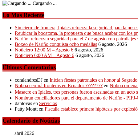
Cargando ...
Lo Más Reciente
Sin cierre de frontera, Ipiales refuerza la seguridad para la pose
Reubicar la bocatoma, la propuesta que busca acabar con los p
Nariño: refuerzan seguridad para el 7 de agosto con patrullajes 
Boxeo de Nariño conquista ocho medallas
6 agosto, 2026
Noticiero 12:00 M – Agosto 6
6 agosto, 2026
Noticiero 6:00 AM – Agosto 6
6 agosto, 2026
Últimos Comentarios
coralandresDJ
en
Inician fiestas patronales en honor al Sagra
Noboa cerrará fronteras en Ecuador ????????
en
Noboa ordena c
Masacre en Ipiales, tres personas fueron asesinadas en un acto s
Nombran conciliadores para el departamento de Nariño - PIF
dantovas
en
Servicios
Patty Montt
en
Fiscalía establece primera hipótesis por explos
Calendario de Noticias
abril 2026