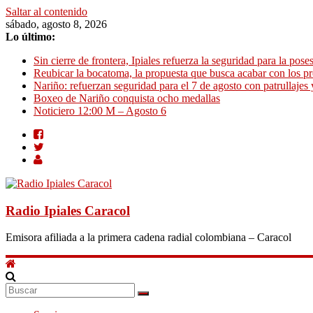
Saltar al contenido
sábado, agosto 8, 2026
Lo último:
Sin cierre de frontera, Ipiales refuerza la seguridad para la pose
Reubicar la bocatoma, la propuesta que busca acabar con los p
Nariño: refuerzan seguridad para el 7 de agosto con patrullajes 
Boxeo de Nariño conquista ocho medallas
Noticiero 12:00 M – Agosto 6
Radio Ipiales Caracol
Emisora afiliada a la primera cadena radial colombiana – Caracol