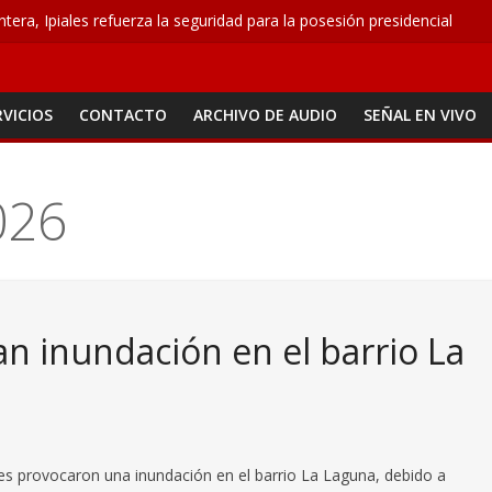
ontera, Ipiales refuerza la seguridad para la posesión presidencial
atoma, la propuesta que busca acabar con los problemas de agua en 
n seguridad para el 7 de agosto con patrullajes y puestos de control
o conquista ocho medallas
RVICIOS
CONTACTO
ARCHIVO DE AUDIO
SEÑAL EN VIVO
 M – Agosto 6
026
an inundación en el barrio La
eves provocaron una inundación en el barrio La Laguna, debido a