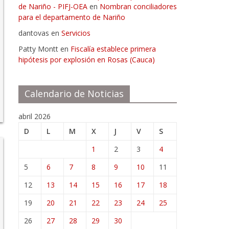
de Nariño - PIFJ-OEA
en
Nombran conciliadores
para el departamento de Nariño
dantovas
en
Servicios
Patty Montt
en
Fiscalía establece primera
hipótesis por explosión en Rosas (Cauca)
Calendario de Noticias
abril 2026
D
L
M
X
J
V
S
1
2
3
4
5
6
7
8
9
10
11
12
13
14
15
16
17
18
19
20
21
22
23
24
25
26
27
28
29
30