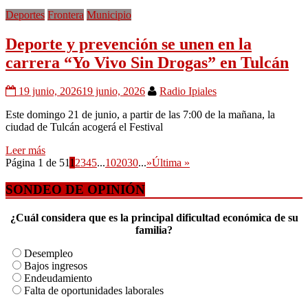
Deportes
Frontera
Municipio
Deporte y prevención se unen en la
carrera “Yo Vivo Sin Drogas” en Tulcán
19 junio, 2026
19 junio, 2026
Radio Ipiales
Este domingo 21 de junio, a partir de las 7:00 de la mañana, la
ciudad de Tulcán acogerá el Festival
Leer más
Página 1 de 51
1
2
3
4
5
...
10
20
30
...
»
Última »
SONDEO DE OPINIÓN
¿Cuál considera que es la principal dificultad económica de su
familia?
Desempleo
Bajos ingresos
Endeudamiento
Falta de oportunidades laborales