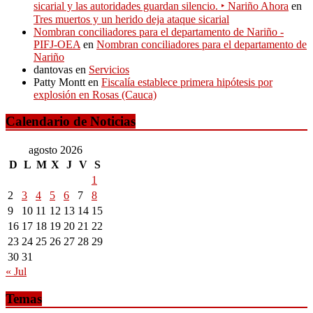
sicarial y las autoridades guardan silencio. ‣ Nariño Ahora
en
Tres muertos y un herido deja ataque sicarial
Nombran conciliadores para el departamento de Nariño -
PIFJ-OEA
en
Nombran conciliadores para el departamento de
Nariño
dantovas
en
Servicios
Patty Montt
en
Fiscalía establece primera hipótesis por
explosión en Rosas (Cauca)
Calendario de Noticias
agosto 2026
D
L
M
X
J
V
S
1
2
3
4
5
6
7
8
9
10
11
12
13
14
15
16
17
18
19
20
21
22
23
24
25
26
27
28
29
30
31
« Jul
Temas