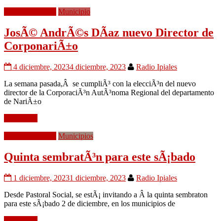
Medio Ambiente
Municipio
JosÃ© AndrÃ©s DÃ­az nuevo Director de
CorponariÃ±o
4 diciembre, 2023
4 diciembre, 2023
Radio Ipiales
La semana pasada,Â se cumpliÃ³ con la elecciÃ³n del nuevo
director de la CorporaciÃ³n AutÃ³noma Regional del departamento
de NariÃ±o
Leer mÃ¡s
Medio Ambiente
Municipios
Quinta sembratÃ³n para este sÃ¡bado
1 diciembre, 2023
1 diciembre, 2023
Radio Ipiales
Desde Pastoral Social, se estÃ¡ invitando a Â la quinta sembraton
para este sÃ¡bado 2 de diciembre, en los municipios de
Leer mÃ¡s