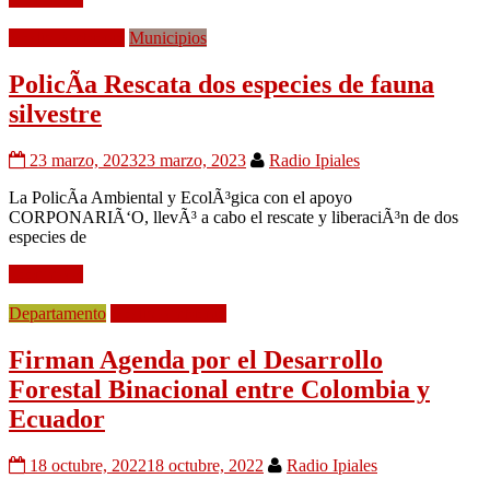
Medio Ambiente
Municipios
PolicÃ­a Rescata dos especies de fauna
silvestre
23 marzo, 2023
23 marzo, 2023
Radio Ipiales
La PolicÃ­a Ambiental y EcolÃ³gica con el apoyo
CORPONARIÃ‘O, llevÃ³ a cabo el rescate y liberaciÃ³n de dos
especies de
Leer mÃ¡s
Departamento
Medio Ambiente
Firman Agenda por el Desarrollo
Forestal Binacional entre Colombia y
Ecuador
18 octubre, 2022
18 octubre, 2022
Radio Ipiales