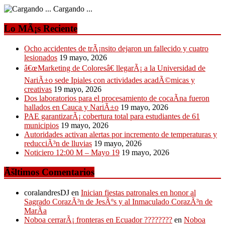
Cargando ...
Lo MÃ¡s Reciente
Ocho accidentes de trÃ¡nsito dejaron un fallecido y cuatro
lesionados
19 mayo, 2026
â€œMarketing de Coloresâ€ llegarÃ¡ a la Universidad de
NariÃ±o sede Ipiales con actividades acadÃ©micas y
creativas
19 mayo, 2026
Dos laboratorios para el procesamiento de cocaÃ­na fueron
hallados en Cauca y NariÃ±o
19 mayo, 2026
PAE garantizarÃ¡ cobertura total para estudiantes de 61
municipios
19 mayo, 2026
Autoridades activan alertas por incremento de temperaturas y
reducciÃ³n de lluvias
19 mayo, 2026
Noticiero 12:00 M – Mayo 19
19 mayo, 2026
Ãšltimos Comentarios
coralandresDJ
en
Inician fiestas patronales en honor al
Sagrado CorazÃ³n de JesÃºs y al Inmaculado CorazÃ³n de
MarÃ­a
Noboa cerrarÃ¡ fronteras en Ecuador ????????
en
Noboa