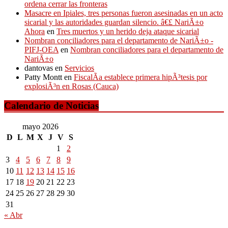
ordena cerrar las fronteras
Masacre en Ipiales, tres personas fueron asesinadas en un acto
sicarial y las autoridades guardan silencio. â€£ NariÃ±o
Ahora
en
Tres muertos y un herido deja ataque sicarial
Nombran conciliadores para el departamento de NariÃ±o -
PIFJ-OEA
en
Nombran conciliadores para el departamento de
NariÃ±o
dantovas
en
Servicios
Patty Montt
en
FiscalÃ­a establece primera hipÃ³tesis por
explosiÃ³n en Rosas (Cauca)
Calendario de Noticias
mayo 2026
D
L
M
X
J
V
S
1
2
3
4
5
6
7
8
9
10
11
12
13
14
15
16
17
18
19
20
21
22
23
24
25
26
27
28
29
30
31
« Abr