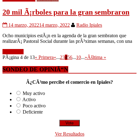
20 mil Ã¡rboles para la gran sembraron
14 marzo, 2022
14 marzo, 2022
Radio Ipiales
Ocho municipios estÃ¡n en la agenda de la gran sembraton que
realizarÃ¡ Pastoral Social durante las prÃ³ximas semanas, con una
Leer mÃ¡s
PÃ¡gina 4 de 13
« Primera
«
...
2
3
4
5
6
...
10
...
»
Ãšltima »
SONDEO DE OPINIÃ“N
Â¿CÃ³mo percibe el comercio en Ipiales?
Muy activo
Activo
Poco activo
Deficiente
Ver Resultados