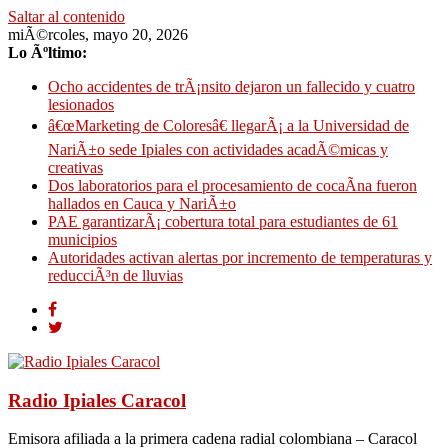
Saltar al contenido
miÃ©rcoles, mayo 20, 2026
Lo Ãºltimo:
Ocho accidentes de trÃ¡nsito dejaron un fallecido y cuatro
lesionados
â€œMarketing de Coloresâ€ llegarÃ¡ a la Universidad de
NariÃ±o sede Ipiales con actividades acadÃ©micas y
creativas
Dos laboratorios para el procesamiento de cocaÃ­na fueron
hallados en Cauca y NariÃ±o
PAE garantizarÃ¡ cobertura total para estudiantes de 61
municipios
Autoridades activan alertas por incremento de temperaturas y
reducciÃ³n de lluvias
Radio Ipiales Caracol
Emisora afiliada a la primera cadena radial colombiana – Caracol