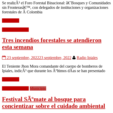
Se realizÃ³ el Foro Forestal Binacional: â€˜Bosques y Comunidades
sin Fronterasâ€™, con delegados de instituciones y organizaciones
forestales de Â Colombia
Leer mÃ¡s
Medio Ambiente
Tres incendios forestales se atendieron
esta semana
23 septiembre, 2022
23 septiembre, 2022
Radio Ipiales
El Teniente Jhon Mora comandante del cuerpo de bomberos de
Ipiales, indicÃ³ que durante los Ãºltimos dÃ­as se han presentado
Leer mÃ¡s
Medio Ambiente
Municipio
Festival SÃºmate al bosque para
concientizar sobre el cuidado ambiental