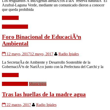
Los resguardos Â indÃ­genas aledaÃ±os a laÂ reserva naturalÂ El
Azufral-Laguna Verde, mediante un comunicado dieron a conocer
que queda prohibida
Leer mÃ¡s
Medio Ambiente
Foro Binacional de EducaciÃ³n
Ambiental
12 mayo, 2017
12 mayo, 2017
Radio Ipiales
La SecretarÃ­a de Ambiente y Desarrollo Sostenible de la
GobernaciÃ³n de NariÃ±o junto con la Prefectura del Carchi y la
Leer mÃ¡s
Medio Ambiente
Municipios
Tras las huellas de la madre agua
22 marzo, 2017
Radio Ipiales