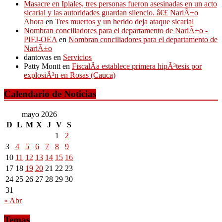
Masacre en Ipiales, tres personas fueron asesinadas en un acto
sicarial y las autoridades guardan silencio. â€£ NariÃ±o
Ahora
en
Tres muertos y un herido deja ataque sicarial
Nombran conciliadores para el departamento de NariÃ±o -
PIFJ-OEA
en
Nombran conciliadores para el departamento de
NariÃ±o
dantovas
en
Servicios
Patty Montt
en
FiscalÃ­a establece primera hipÃ³tesis por
explosiÃ³n en Rosas (Cauca)
Calendario de Noticias
mayo 2026
D
L
M
X
J
V
S
1
2
3
4
5
6
7
8
9
10
11
12
13
14
15
16
17
18
19
20
21
22
23
24
25
26
27
28
29
30
31
« Abr
Temas