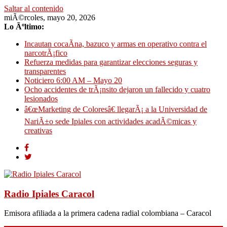
Saltar al contenido
miÃ©rcoles, mayo 20, 2026
Lo Ãºltimo:
Incautan cocaÃ­na, bazuco y armas en operativo contra el
narcotrÃ¡fico
Refuerza medidas para garantizar elecciones seguras y
transparentes
Noticiero 6:00 AM – Mayo 20
Ocho accidentes de trÃ¡nsito dejaron un fallecido y cuatro
lesionados
â€œMarketing de Coloresâ€ llegarÃ¡ a la Universidad de
NariÃ±o sede Ipiales con actividades acadÃ©micas y
creativas
Radio Ipiales Caracol
Emisora afiliada a la primera cadena radial colombiana – Caracol