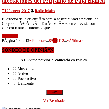
afectaciones del PÃ¡ramo de Paja Blanca
20 enero, 2017
Radio Ipiales
El director de intervenciÃ³n para la sostenibilidad ambiental de
CorpoonariÃ±oÂ IvÃ¡n DarÃ­o MuÃ±oz, en entrevista con
Caracol Radio Â informÃ³ que
Leer mÃ¡s
PÃ¡gina 10 de 13
« Primera
«
...
8
9
10
11
12
...
»
Ãšltima »
SONDEO DE OPINIÃ“N
Â¿CÃ³mo percibe el comercio en Ipiales?
Muy activo
Activo
Poco activo
Deficiente
Ver Resultados
Cargando ...