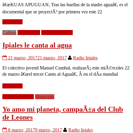
â€œKUAS APUGUAN, Tras las huellas de la madre aguaâ€, es el
documental que se proyectÃ³ por primera vez este 22
Leer mÃ¡s
Cultura
EducaciÃ³n
Medio Ambiente
Ipiales le canta al agua
21 marzo, 2017
21 marzo, 2017
Radio Ipiales
El colectivo juvenil Manuel Cumbal, realizarÃ¡ este miÃ©rcoles 22
de marzo â€œel tercer Canto al Aguaâ€, Â en el dÃ­a mundial
Leer mÃ¡s
Medio Ambiente
Municipio
Yo amo mi planeta, campaÃ±a del Club
de Leones
8 marzo, 2017
9 marzo, 2017
Radio Ipiales