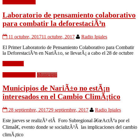
Medio Ambiente
Laboratorio de pensamiento colaborativo
para combatir la deforestaciÃ³n
11 octubre, 2017
11 octubre, 2017
Radio Ipiales
El Primer Laboratorio de Pensamiento Colaborativo para Combatir
la DeforestaciÃ³n en NariÃ±o, se llevarÃ¡ a cabo el 28 de octubre
Leer mÃ¡s
Medio Ambiente
Municipio
Municipios de NariÃ±o no estÃ¡n
interesados en el Cambio ClimÃ¡tico
28 septiembre, 2017
29 septiembre, 2017
Radio Ipiales
Este jueves se realizÃ³ elÂ Foro Subregional â€œActÃºa por el
Climaâ€, evento donde se socializÃ³Â las implicaciones del cambio
climÃ¡tico