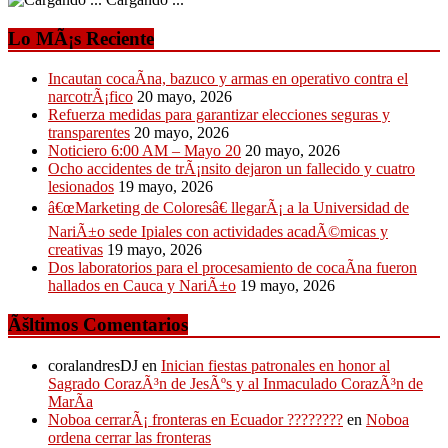
Lo MÃ¡s Reciente
Incautan cocaÃ­na, bazuco y armas en operativo contra el
narcotrÃ¡fico
20 mayo, 2026
Refuerza medidas para garantizar elecciones seguras y
transparentes
20 mayo, 2026
Noticiero 6:00 AM – Mayo 20
20 mayo, 2026
Ocho accidentes de trÃ¡nsito dejaron un fallecido y cuatro
lesionados
19 mayo, 2026
â€œMarketing de Coloresâ€ llegarÃ¡ a la Universidad de
NariÃ±o sede Ipiales con actividades acadÃ©micas y
creativas
19 mayo, 2026
Dos laboratorios para el procesamiento de cocaÃ­na fueron
hallados en Cauca y NariÃ±o
19 mayo, 2026
Ãšltimos Comentarios
coralandresDJ
en
Inician fiestas patronales en honor al
Sagrado CorazÃ³n de JesÃºs y al Inmaculado CorazÃ³n de
MarÃ­a
Noboa cerrarÃ¡ fronteras en Ecuador ????????
en
Noboa
ordena cerrar las fronteras