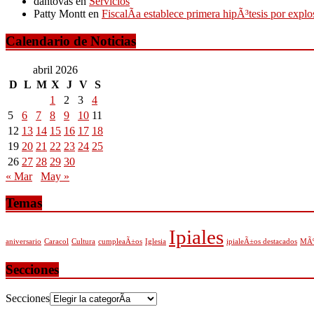
dantovas
en
Servicios
Patty Montt
en
FiscalÃ­a establece primera hipÃ³tesis por expl
Calendario de Noticias
abril 2026
D
L
M
X
J
V
S
1
2
3
4
5
6
7
8
9
10
11
12
13
14
15
16
17
18
19
20
21
22
23
24
25
26
27
28
29
30
« Mar
May »
Temas
Ipiales
aniversario
Caracol
Cultura
cumpleaÃ±os
Iglesia
ipialeÃ±os destacados
MÃº
Secciones
Secciones