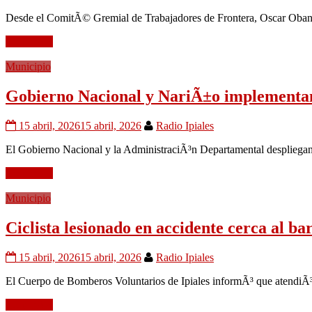
Desde el ComitÃ© Gremial de Trabajadores de Frontera, Oscar Obando 
Leer mÃ¡s
Municipio
Gobierno Nacional y NariÃ±o implementan 
15 abril, 2026
15 abril, 2026
Radio Ipiales
El Gobierno Nacional y la AdministraciÃ³n Departamental despliegan u
Leer mÃ¡s
Municipio
Ciclista lesionado en accidente cerca al ba
15 abril, 2026
15 abril, 2026
Radio Ipiales
El Cuerpo de Bomberos Voluntarios de Ipiales informÃ³ que atendiÃ³ u
Leer mÃ¡s