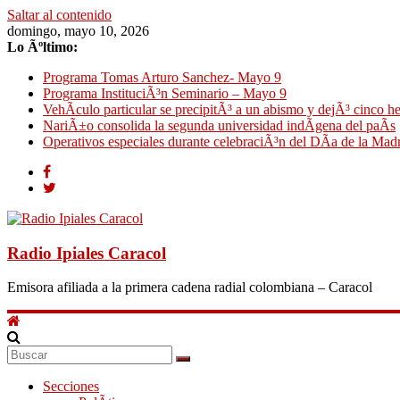
Saltar al contenido
domingo, mayo 10, 2026
Lo Ãºltimo:
Programa Tomas Arturo Sanchez- Mayo 9
Programa InstituciÃ³n Seminario – Mayo 9
VehÃ­culo particular se precipitÃ³ a un abismo y dejÃ³ cinco h
NariÃ±o consolida la segunda universidad indÃ­gena del paÃ­s
Operativos especiales durante celebraciÃ³n del DÃ­a de la Mad
Radio Ipiales Caracol
Emisora afiliada a la primera cadena radial colombiana – Caracol
Secciones