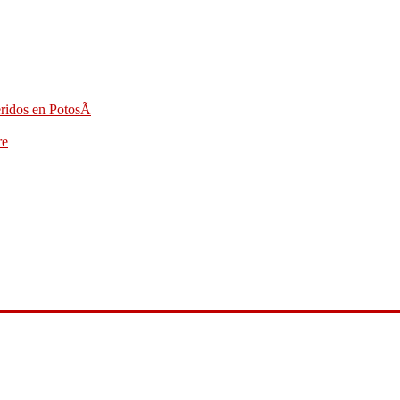
eridos en PotosÃ­
re