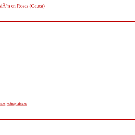
osiÃ³n en Rosas (Cauca)
sica
radioipiales.co