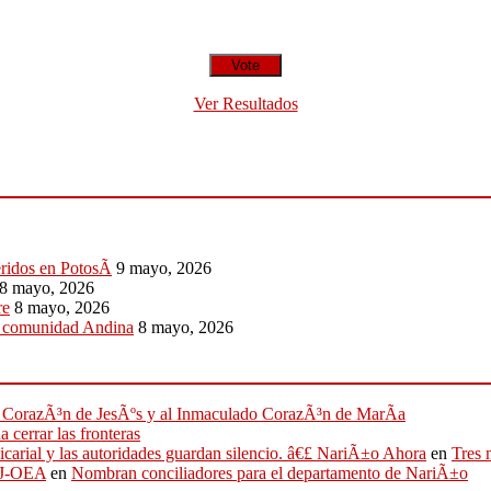
Ver Resultados
eridos en PotosÃ­
9 mayo, 2026
8 mayo, 2026
re
8 mayo, 2026
a comunidad Andina
8 mayo, 2026
ado CorazÃ³n de JesÃºs y al Inmaculado CorazÃ³n de MarÃ­a
 cerrar las fronteras
sicarial y las autoridades guardan silencio. â€£ NariÃ±o Ahora
en
Tres 
IFJ-OEA
en
Nombran conciliadores para el departamento de NariÃ±o