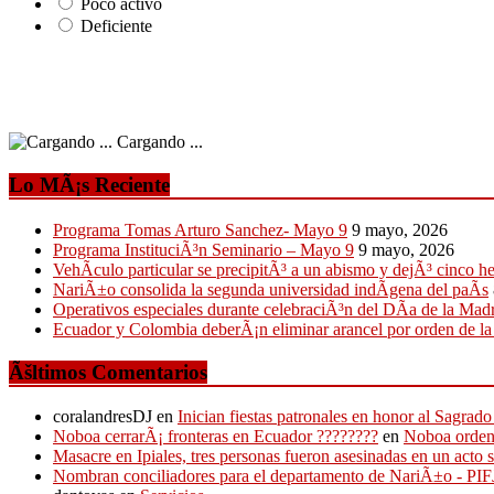
Poco activo
Deficiente
Cargando ...
Lo MÃ¡s Reciente
Programa Tomas Arturo Sanchez- Mayo 9
9 mayo, 2026
Programa InstituciÃ³n Seminario – Mayo 9
9 mayo, 2026
VehÃ­culo particular se precipitÃ³ a un abismo y dejÃ³ cinco h
NariÃ±o consolida la segunda universidad indÃ­gena del paÃ­s
Operativos especiales durante celebraciÃ³n del DÃ­a de la Mad
Ecuador y Colombia deberÃ¡n eliminar arancel por orden de l
Ãšltimos Comentarios
coralandresDJ
en
Inician fiestas patronales en honor al Sagr
Noboa cerrarÃ¡ fronteras en Ecuador ????????
en
Noboa ordena
Masacre en Ipiales, tres personas fueron asesinadas en un acto 
Nombran conciliadores para el departamento de NariÃ±o - P