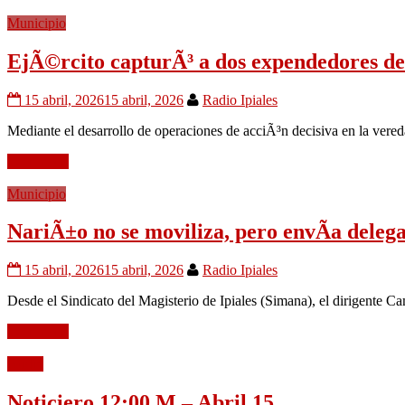
Municipio
EjÃ©rcito capturÃ³ a dos expendedores de 
15 abril, 2026
15 abril, 2026
Radio Ipiales
Mediante el desarrollo de operaciones de acciÃ³n decisiva en la vered
Leer mÃ¡s
Municipio
NariÃ±o no se moviliza, pero envÃ­a delega
15 abril, 2026
15 abril, 2026
Radio Ipiales
Desde el Sindicato del Magisterio de Ipiales (Simana), el dirigente C
Leer mÃ¡s
Audio
Noticiero 12:00 M – Abril 15