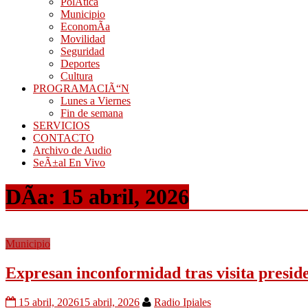
PolÃ­tica
Municipio
EconomÃ­a
Movilidad
Seguridad
Deportes
Cultura
PROGRAMACIÃ“N
Lunes a Viernes
Fin de semana
SERVICIOS
CONTACTO
Archivo de Audio
SeÃ±al En Vivo
DÃ­a:
15 abril, 2026
Municipio
Expresan inconformidad tras visita preside
15 abril, 2026
15 abril, 2026
Radio Ipiales