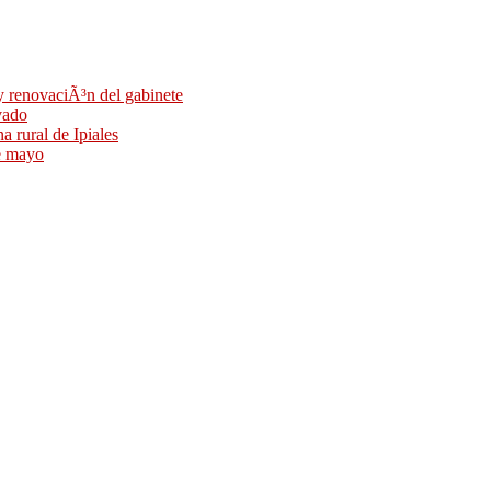
 y renovaciÃ³n del gabinete
vado
a rural de Ipiales
de mayo