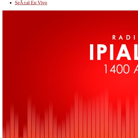
SeÃ±al En Vivo