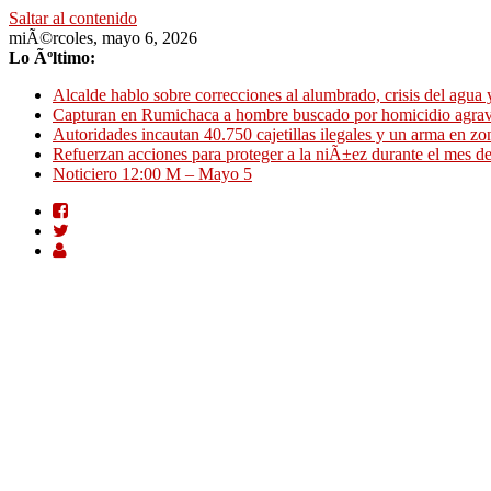
Saltar al contenido
miÃ©rcoles, mayo 6, 2026
Lo Ãºltimo:
Alcalde hablo sobre correcciones al alumbrado, crisis del agua
Capturan en Rumichaca a hombre buscado por homicidio agra
Autoridades incautan 40.750 cajetillas ilegales y un arma en zon
Refuerzan acciones para proteger a la niÃ±ez durante el mes 
Noticiero 12:00 M – Mayo 5