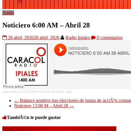
Audio
Noticiero 6:00 AM – Abril 28
28 abril, 2026
28 abril, 2026
Radio Ipiales
0 comentarios
radioipiales
Â·
NOTICIERO 6 00 AM 28 ABRIL 2026
←
Balance positivo tras elecciones de juntas de acciÃ³n comun
Noticiero 12:00 M – Abril 28
→
TambiÃ©n te puede gustar