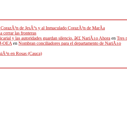
ado CorazÃ³n de JesÃºs y al Inmaculado CorazÃ³n de MarÃ­a
 cerrar las fronteras
sicarial y las autoridades guardan silencio. â€£ NariÃ±o Ahora
en
Tres 
IFJ-OEA
en
Nombran conciliadores para el departamento de NariÃ±o
osiÃ³n en Rosas (Cauca)