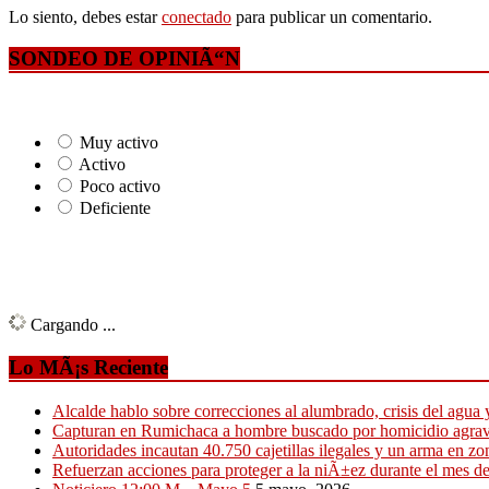
Lo siento, debes estar
conectado
para publicar un comentario.
SONDEO DE OPINIÃ“N
Muy activo
Activo
Poco activo
Deficiente
Cargando ...
Lo MÃ¡s Reciente
Alcalde hablo sobre correcciones al alumbrado, crisis del agua
Capturan en Rumichaca a hombre buscado por homicidio agra
Autoridades incautan 40.750 cajetillas ilegales y un arma en zon
Refuerzan acciones para proteger a la niÃ±ez durante el mes 