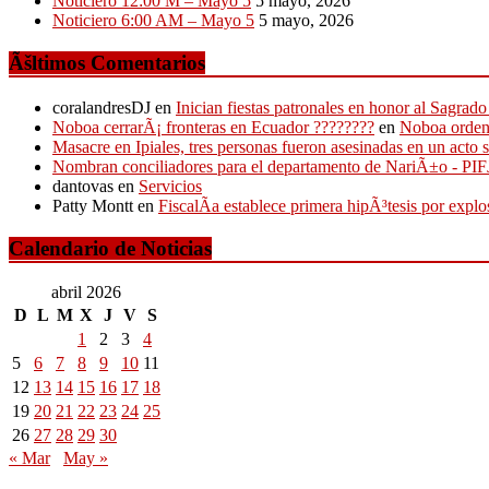
Noticiero 12:00 M – Mayo 5
5 mayo, 2026
Noticiero 6:00 AM – Mayo 5
5 mayo, 2026
Ãšltimos Comentarios
coralandresDJ
en
Inician fiestas patronales en honor al Sagr
Noboa cerrarÃ¡ fronteras en Ecuador ????????
en
Noboa ordena
Masacre en Ipiales, tres personas fueron asesinadas en un acto 
Nombran conciliadores para el departamento de NariÃ±o - P
dantovas
en
Servicios
Patty Montt
en
FiscalÃ­a establece primera hipÃ³tesis por expl
Calendario de Noticias
abril 2026
D
L
M
X
J
V
S
1
2
3
4
5
6
7
8
9
10
11
12
13
14
15
16
17
18
19
20
21
22
23
24
25
26
27
28
29
30
« Mar
May »