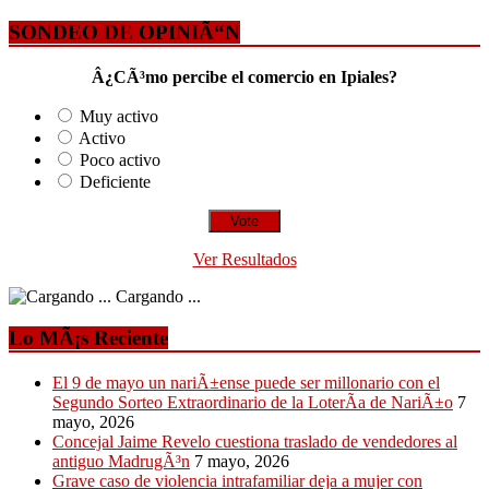
SONDEO DE OPINIÃ“N
Â¿CÃ³mo percibe el comercio en Ipiales?
Muy activo
Activo
Poco activo
Deficiente
Ver Resultados
Cargando ...
Lo MÃ¡s Reciente
El 9 de mayo un nariÃ±ense puede ser millonario con el
Segundo Sorteo Extraordinario de la LoterÃ­a de NariÃ±o
7
mayo, 2026
Concejal Jaime Revelo cuestiona traslado de vendedores al
antiguo MadrugÃ³n
7 mayo, 2026
Grave caso de violencia intrafamiliar deja a mujer con