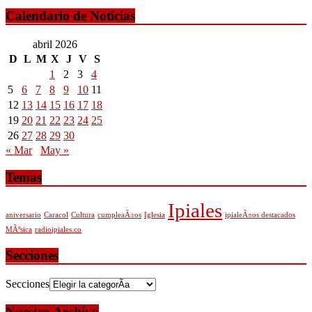
Calendario de Noticias
abril 2026
D
L
M
X
J
V
S
1
2
3
4
5
6
7
8
9
10
11
12
13
14
15
16
17
18
19
20
21
22
23
24
25
26
27
28
29
30
« Mar
May »
Temas
Ipiales
aniversario
Caracol
Cultura
cumpleaÃ±os
Iglesia
ipialeÃ±os destacados
MÃºsica
radioipiales.co
Secciones
Secciones
Nuestro Archivo