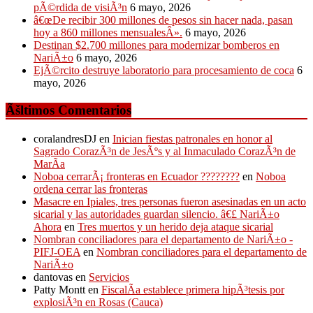
pÃ©rdida de visiÃ³n
6 mayo, 2026
â€œDe recibir 300 millones de pesos sin hacer nada, pasan
hoy a 860 millones mensualesÂ».
6 mayo, 2026
Destinan $2.700 millones para modernizar bomberos en
NariÃ±o
6 mayo, 2026
EjÃ©rcito destruye laboratorio para procesamiento de coca
6
mayo, 2026
Ãšltimos Comentarios
coralandresDJ
en
Inician fiestas patronales en honor al
Sagrado CorazÃ³n de JesÃºs y al Inmaculado CorazÃ³n de
MarÃ­a
Noboa cerrarÃ¡ fronteras en Ecuador ????????
en
Noboa
ordena cerrar las fronteras
Masacre en Ipiales, tres personas fueron asesinadas en un acto
sicarial y las autoridades guardan silencio. â€£ NariÃ±o
Ahora
en
Tres muertos y un herido deja ataque sicarial
Nombran conciliadores para el departamento de NariÃ±o -
PIFJ-OEA
en
Nombran conciliadores para el departamento de
NariÃ±o
dantovas
en
Servicios
Patty Montt
en
FiscalÃ­a establece primera hipÃ³tesis por
explosiÃ³n en Rosas (Cauca)