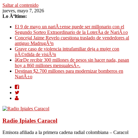
Saltar al contenido
jueves, mayo 7, 2026
Lo Ãºltimo:
El 9 de mayo un nariÃ±ense puede ser millonario con el
Segundo Sorteo Extraordinario de la LoterÃ­a de NariÃ±o
Concejal Jaime Revelo cuestiona traslado de vendedores al
antiguo MadrugÃ³n
Grave caso de violencia intrafamiliar deja a mujer con
pÃ©rdida de visiÃ³n
â€œDe recibir 300 millones de pesos sin hacer nada, pasan
hoy a 860 millones mensualesÂ».
Destinan $2.700 millones para modernizar bomberos en
NariÃ±o
Radio Ipiales Caracol
Emisora afiliada a la primera cadena radial colombiana – Caracol