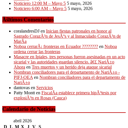
Noticiero 12:00 M – Mayo 5
5 mayo, 2026
Noticiero 6:00 AM – Mayo 5
5 mayo, 2026
Ãšltimos Comentarios
coralandresDJ
en
Inician fiestas patronales en honor al
Sagrado CorazÃ³n de JesÃºs y al Inmaculado CorazÃ³n de
MarÃ­a
Noboa cerrarÃ¡ fronteras en Ecuador ????????
en
Noboa
ordena cerrar las fronteras
Masacre en Ipiales, tres personas fueron asesinadas en un acto
sicarial y las autoridades guardan silencio. â€£ NariÃ±o
Ahora
en
Tres muertos y un herido deja ataque sicarial
Nombran conciliadores para el departamento de NariÃ±o -
PIFJ-OEA
en
Nombran conciliadores para el departamento de
NariÃ±o
dantovas
en
Servicios
Patty Montt
en
FiscalÃ­a establece primera hipÃ³tesis por
explosiÃ³n en Rosas (Cauca)
Calendario de Noticias
abril 2026
D
L
M
X
J
V
S