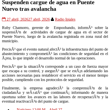
Suspenden cargue de agua en Puente
Nuevo tras avalancha
27 abril, 2026
27 abril, 2026
Radio Ipiales
Ruby Chamorro, gerente de Empoobando, informÃ³ sobre la
suspensiÃ³n de actividades de cargue de agua en el sector de
Puente Nuevo, luego de la avalancha registrada en zona rural del
municipio.
PrecisÃ³ que el evento natural afectÃ³ la infraestructura del punto de
abastecimiento y comprometiÃ³ las condiciones de seguridad en el
Ã¡rea, lo que impide el desarrollo normal de las operaciones.
PrecisÃ³ que la situaciÃ³n corresponde a un caso de fuerza mayor
que escapa a su control, y asegurÃ³ que se estÃ¡n adelantando las
acciones necesarias para restablecer el servicio en el menor tiempo
posible, cumpliendo con los protocolos de seguridad.
Finalmente, la empresa agradeciÃ³ la comprensiÃ³n de la
ciudadanÃ­a y seÃ±alÃ³ que continuarÃ¡ informando de manera
oportuna sobre los avances en las labores de recuperaciÃ³n y la
eventual reactivaciÃ³n del punto de cargue.
←
Noticiero 12:00 M – Abril 27