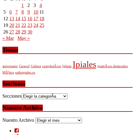
1
2
3
4
5
6
7
8
9
10
11
12
13
14
15
16
17
18
19
20
21
22
23
24
25
26
27
28
29
30
« Mar
May »
Temas
Ipiales
aniversario
Caracol
Cultura
cumpleaÃ±os
Iglesia
ipialeÃ±os destacados
MÃºsica
radioipiales.co
Secciones
Secciones
Nuestro Archivo
Nuestro Archivo