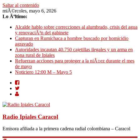
Saltar al contenido
miÃ©rcoles, mayo 6, 2026
Lo Ãºltimo:
Alcalde hablo sobre correcciones al alumbrado, crisis del agua
y renovaciÃ³n del gabinete
Capturan en Rumichaca a hombre buscado por homicidio
agravado
Autoridades incautan 40.750 cajetillas ilegales y un arma en
zona rural de Ipiales
Refuerzan acciones para proteger a la niÃ±ez durante el mes
de mayo
Noticiero 12:00 M – Mayo 5
Radio Ipiales Caracol
Emisora afiliada a la primera cadena radial colombiana – Caracol