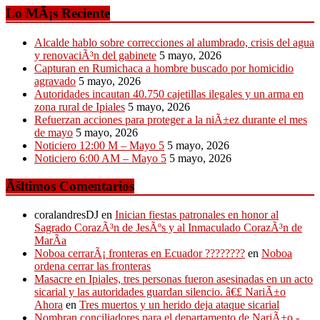
Lo MÃ¡s Reciente
Alcalde hablo sobre correcciones al alumbrado, crisis del agua
y renovaciÃ³n del gabinete
5 mayo, 2026
Capturan en Rumichaca a hombre buscado por homicidio
agravado
5 mayo, 2026
Autoridades incautan 40.750 cajetillas ilegales y un arma en
zona rural de Ipiales
5 mayo, 2026
Refuerzan acciones para proteger a la niÃ±ez durante el mes
de mayo
5 mayo, 2026
Noticiero 12:00 M – Mayo 5
5 mayo, 2026
Noticiero 6:00 AM – Mayo 5
5 mayo, 2026
Ãšltimos Comentarios
coralandresDJ
en
Inician fiestas patronales en honor al
Sagrado CorazÃ³n de JesÃºs y al Inmaculado CorazÃ³n de
MarÃ­a
Noboa cerrarÃ¡ fronteras en Ecuador ????????
en
Noboa
ordena cerrar las fronteras
Masacre en Ipiales, tres personas fueron asesinadas en un acto
sicarial y las autoridades guardan silencio. â€£ NariÃ±o
Ahora
en
Tres muertos y un herido deja ataque sicarial
Nombran conciliadores para el departamento de NariÃ±o -