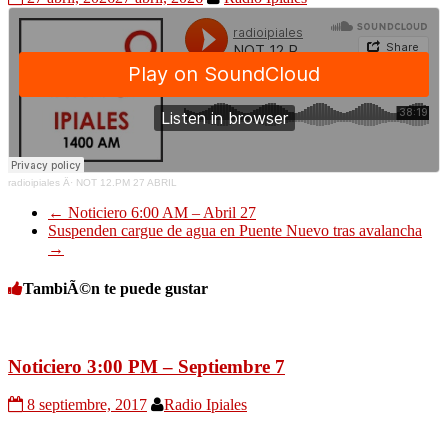
radioipiales
Â·
NOT 12.PM 27 ABRIL
←
Noticiero 6:00 AM – Abril 27
Suspenden cargue de agua en Puente Nuevo tras avalancha
→
TambiÃ©n te puede gustar
Noticiero 3:00 PM – Septiembre 7
8 septiembre, 2017
Radio Ipiales