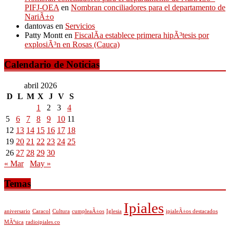
PIFJ-OEA
en
Nombran conciliadores para el departamento de
NariÃ±o
dantovas
en
Servicios
Patty Montt
en
FiscalÃ­a establece primera hipÃ³tesis por
explosiÃ³n en Rosas (Cauca)
Calendario de Noticias
abril 2026
D
L
M
X
J
V
S
1
2
3
4
5
6
7
8
9
10
11
12
13
14
15
16
17
18
19
20
21
22
23
24
25
26
27
28
29
30
« Mar
May »
Temas
Ipiales
aniversario
Caracol
Cultura
cumpleaÃ±os
Iglesia
ipialeÃ±os destacados
MÃºsica
radioipiales.co