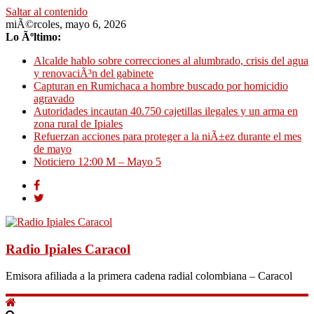
Saltar al contenido
miÃ©rcoles, mayo 6, 2026
Lo Ãºltimo:
Alcalde hablo sobre correcciones al alumbrado, crisis del agua
y renovaciÃ³n del gabinete
Capturan en Rumichaca a hombre buscado por homicidio
agravado
Autoridades incautan 40.750 cajetillas ilegales y un arma en
zona rural de Ipiales
Refuerzan acciones para proteger a la niÃ±ez durante el mes
de mayo
Noticiero 12:00 M – Mayo 5
Radio Ipiales Caracol
Emisora afiliada a la primera cadena radial colombiana – Caracol