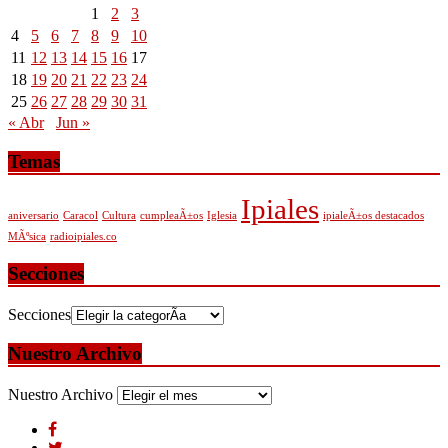
1
2
3
4
5
6
7
8
9
10
11
12
13
14
15
16
17
18
19
20
21
22
23
24
25
26
27
28
29
30
31
« Abr
Jun »
Temas
Ipiales
aniversario
Caracol
Cultura
cumpleaÃ±os
Iglesia
ipialeÃ±os destacados
MÃºsica
radioipiales.co
Secciones
Secciones
Nuestro Archivo
Nuestro Archivo