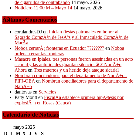
de cigarrillos de contrabando
14 mayo, 2026
Noticiero 12:00 M – Mayo 14
14 mayo, 2026
Ãšltimos Comentarios
coralandresDJ
en
Inician fiestas patronales en honor al
Sagrado CorazÃ³n de JesÃºs y al Inmaculado CorazÃ³n de
MarÃ­a
Noboa cerrarÃ¡ fronteras en Ecuador ????????
en
Noboa
ordena cerrar las fronteras
Masacre en Ipiales, tres personas fueron asesinadas en un acto
sicarial y las autoridades guardan silencio. â€£ NariÃ±o
Ahora
en
Tres muertos y un herido deja ataque sicarial
Nombran conciliadores para el departamento de NariÃ±o -
PIFJ-OEA
en
Nombran conciliadores para el departamento de
NariÃ±o
dantovas
en
Servicios
Patty Montt
en
FiscalÃ­a establece primera hipÃ³tesis por
explosiÃ³n en Rosas (Cauca)
Calendario de Noticias
mayo 2025
D
L
M
X
J
V
S