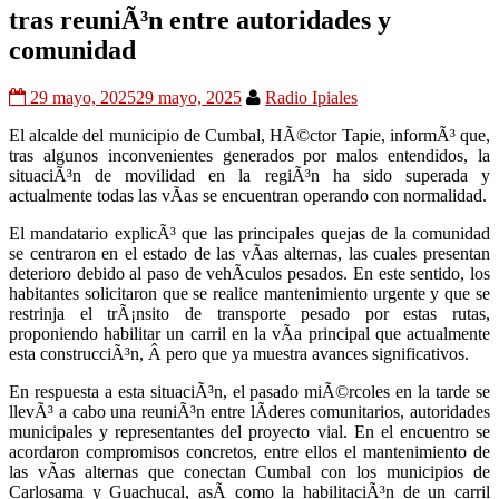
tras reuniÃ³n entre autoridades y
comunidad
29 mayo, 2025
29 mayo, 2025
Radio Ipiales
El alcalde del municipio de Cumbal, HÃ©ctor Tapie, informÃ³ que,
tras algunos inconvenientes generados por malos entendidos, la
situaciÃ³n de movilidad en la regiÃ³n ha sido superada y
actualmente todas las vÃ­as se encuentran operando con normalidad.
El mandatario explicÃ³ que las principales quejas de la comunidad
se centraron en el estado de las vÃ­as alternas, las cuales presentan
deterioro debido al paso de vehÃ­culos pesados. En este sentido, los
habitantes solicitaron que se realice mantenimiento urgente y que se
restrinja el trÃ¡nsito de transporte pesado por estas rutas,
proponiendo habilitar un carril en la vÃ­a principal que actualmente
esta construcciÃ³n, Â pero que ya muestra avances significativos.
En respuesta a esta situaciÃ³n, el pasado miÃ©rcoles en la tarde se
llevÃ³ a cabo una reuniÃ³n entre lÃ­deres comunitarios, autoridades
municipales y representantes del proyecto vial. En el encuentro se
acordaron compromisos concretos, entre ellos el mantenimiento de
las vÃ­as alternas que conectan Cumbal con los municipios de
Carlosama y Guachucal, asÃ­ como la habilitaciÃ³n de un carril