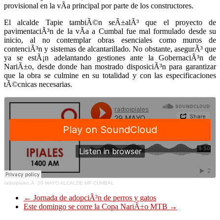
provisional en la vÃ­a principal por parte de los constructores.
El alcalde Tapie tambiÃ©n seÃ±alÃ³ que el proyecto de
pavimentaciÃ³n de la vÃ­a a Cumbal fue mal formulado desde su
inicio, al no contemplar obras esenciales como muros de
contenciÃ³n y sistemas de alcantarillado. No obstante, asegurÃ³ que
ya se estÃ¡n adelantando gestiones ante la GobernaciÃ³n de
NariÃ±o, desde donde han mostrado disposiciÃ³n para garantizar
que la obra se culmine en su totalidad y con las especificaciones
tÃ©cnicas necesarias.
radioipiales
Â·
29 MAYO ALCALDE MP CUMBAL
←
Jornada de adopciÃ³n de perros y gatos
Este domingo se corre la Copa NariÃ±o MTB
→