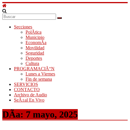
Secciones
PolÃ­tica
Municipio
EconomÃ­a
Movilidad
Seguridad
Deportes
Cultura
PROGRAMACIÃ“N
Lunes a Viernes
Fin de semana
SERVICIOS
CONTACTO
Archivo de Audio
SeÃ±al En Vivo
DÃ­a:
7 mayo, 2025