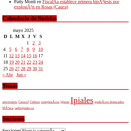
Patty Montt
en
FiscalÃ­a establece primera hipÃ³tesis por
explosiÃ³n en Rosas (Cauca)
Calendario de Noticias
mayo 2025
D
L
M
X
J
V
S
1
2
3
4
5
6
7
8
9
10
11
12
13
14
15
16
17
18
19
20
21
22
23
24
25
26
27
28
29
30
31
« Abr
Jun »
Temas
Ipiales
aniversario
Caracol
Cultura
cumpleaÃ±os
Iglesia
ipialeÃ±os destacados
MÃºsica
radioipiales.co
Secciones
Secciones