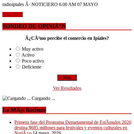
radioipiales Â· NOTICIERO 6.00 AM 07 MAYO
Leer mÃ¡s
SONDEO DE OPINIÃ“N
Â¿CÃ³mo percibe el comercio en Ipiales?
Muy activo
Activo
Poco activo
Deficiente
Ver Resultados
Cargando ...
Lo MÃ¡s Reciente
Primera fase del Programa Departamental de EstÃ­mulos 2026
destina $685 millones para festivales y eventos culturales en
NariÃ±o
14 mayo, 2026