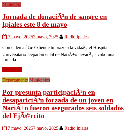
Municipio
Jornada de donaciÃ³n de sangre en
Ipiales este 8 de mayo
7 mayo, 2025
7 mayo, 2025
Radio Ipiales
Con el lema â€œExtiende tu brazo a la vidaâ€, el Hospital
Universitario Departamental de NariÃ±o llevarÃ¡ a cabo una
jornada
Leer mÃ¡s
Departamento
Municipios
Por presunta participaciÃ³n en
desapariciÃ³n forzada de un joven en
NariÃ±o fueron asegurados seis soldados
del EjÃ©rcito
7 mayo, 2025
7 mayo, 2025
Radio Ipiales