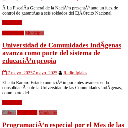
Â La FiscalÃ­a General de la NaciÃ³n presentÃ³ ante un juez de
control de garantÃ­as a seis soldados del EjÃ©rcito Nacional
Leer mÃ¡s
EducaciÃ³n
Municipio
Universidad de Comunidades IndÃ­genas
avanza como parte del sistema de
educaciÃ³n propia
7 mayo, 2025
7 mayo, 2025
Radio Ipiales
El taita Ramiro Estacio anunciÃ³ importantes avances en la
consolidaciÃ³n de la Universidad de las Comunidades IndÃ­genas,
como parte del
Leer mÃ¡s
Cultura
EconomÃ­a
Municipio
ProgramaciÃ³n especial por el Mes de las