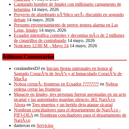
Capturado hombre de Ipiales con millonario cargamento de
ketamina
14 mayo, 2026
Proyecto de alumbrado pÃºblico serÃ¡ discutido en segundo
debate
14 mayo, 2026
Presunto envenenamiento de perros genera alarma en Las
Lajas, Ipiales
14 mayo, 2026
Ecuador intensifica controles y decomisa mÃ¡s de 2 millones
de cigarrillos de contrabando
14 mayo, 2026
Noticiero 12:00 M – Mayo 14
14 mayo, 2026
Ãšltimos Comentarios
coralandresDJ
en
Inician fiestas patronales en honor al
Sagrado CorazÃ³n de JesÃºs y al Inmaculado CorazÃ³n de
MarÃ­a
Noboa cerrarÃ¡ fronteras en Ecuador ????????
en
Noboa
ordena cerrar las fronteras
Masacre en Ipiales, tres personas fueron asesinadas en un acto
sicarial y las autoridades guardan silencio. â€£ NariÃ±o
Ahora
en
Tres muertos y un herido deja ataque sicarial
Nombran conciliadores para el departamento de NariÃ±o -
PIFJ-OEA
en
Nombran conciliadores para el departamento de
NariÃ±o
dantovas
en
Servicios