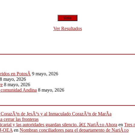
Ver Resultados
eridos en PotosÃ­
9 mayo, 2026
8 mayo, 2026
re
8 mayo, 2026
a comunidad Andina
8 mayo, 2026
ado CorazÃ³n de JesÃºs y al Inmaculado CorazÃ³n de MarÃ­a
 cerrar las fronteras
sicarial y las autoridades guardan silencio. â€£ NariÃ±o Ahora
en
Tres 
IFJ-OEA
en
Nombran conciliadores para el departamento de NariÃ±o