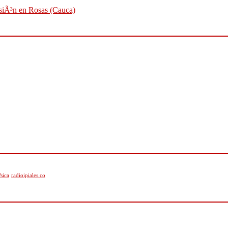
osiÃ³n en Rosas (Cauca)
sica
radioipiales.co