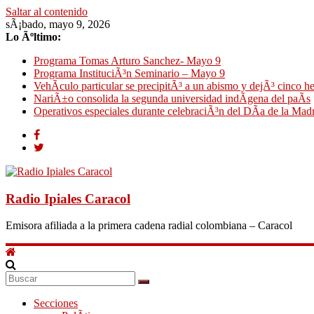
Saltar al contenido
sÃ¡bado, mayo 9, 2026
Lo Ãºltimo:
Programa Tomas Arturo Sanchez- Mayo 9
Programa InstituciÃ³n Seminario – Mayo 9
VehÃ­culo particular se precipitÃ³ a un abismo y dejÃ³ cinco h
NariÃ±o consolida la segunda universidad indÃ­gena del paÃ­s
Operativos especiales durante celebraciÃ³n del DÃ­a de la Mad
Radio Ipiales Caracol
Emisora afiliada a la primera cadena radial colombiana – Caracol
Secciones