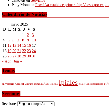
dantovas
en
Servicios
Patty Montt
en
FiscalÃ­a establece primera hipÃ³tesis por expl
Calendario de Noticias
mayo 2025
D
L
M
X
J
V
S
1
2
3
4
5
6
7
8
9
10
11
12
13
14
15
16
17
18
19
20
21
22
23
24
25
26
27
28
29
30
31
« Abr
Jun »
Temas
Ipiales
aniversario
Caracol
Cultura
cumpleaÃ±os
Iglesia
ipialeÃ±os destacados
MÃº
Secciones
Secciones