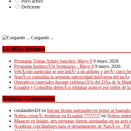
Poco activo
Deficiente
Cargando ...
Lo MÃ¡s Reciente
Programa Tomas Arturo Sanchez- Mayo 9
9 mayo, 2026
Programa InstituciÃ³n Seminario – Mayo 9
9 mayo, 2026
VehÃ­culo particular se precipitÃ³ a un abismo y dejÃ³ cinco h
NariÃ±o consolida la segunda universidad indÃ­gena del paÃ­s
Operativos especiales durante celebraciÃ³n del DÃ­a de la Mad
Ecuador y Colombia deberÃ¡n eliminar arancel por orden de l
Ãšltimos Comentarios
coralandresDJ
en
Inician fiestas patronales en honor al Sagr
Noboa cerrarÃ¡ fronteras en Ecuador ????????
en
Noboa ordena
Masacre en Ipiales, tres personas fueron asesinadas en un acto 
Nombran conciliadores para el departamento de NariÃ±o - P