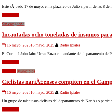
Este sÃ¡bado 17 de mayo, en la plaza 20 de Julio a partir de las 8 de
Leer mÃ¡s
Sin categorÃ­a
Incautadas ocho toneladas de insumos para
16 mayo, 2025
16 mayo, 2025
Radio Ipiales
El Coronel John Jairo Urrea Rozo comandante del departamento de Po
Leer mÃ¡s
Deportes
Municipios
Ciclistas nariÃ±enses compiten en el Camp
16 mayo, 2025
16 mayo, 2025
Radio Ipiales
Un grupo de talentosos ciclistas del departamento de NariÃ±o partici
Leer mÃ¡s