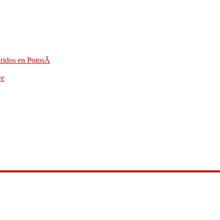
eridos en PotosÃ­
re