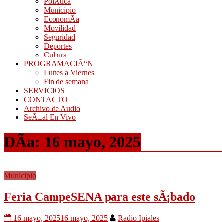
PolÃ­tica
Municipio
EconomÃ­a
Movilidad
Seguridad
Deportes
Cultura
PROGRAMACIÃ“N
Lunes a Viernes
Fin de semana
SERVICIOS
CONTACTO
Archivo de Audio
SeÃ±al En Vivo
DÃ­a:
16 mayo, 2025
Municipio
Feria CampeSENA para este sÃ¡bado
16 mayo, 2025
16 mayo, 2025
Radio Ipiales