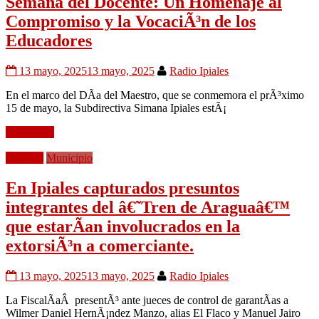
Semana del Docente: Un Homenaje al
Compromiso y la VocaciÃ³n de los
Educadores
13 mayo, 2025
13 mayo, 2025
Radio Ipiales
En el marco del DÃ­a del Maestro, que se conmemora el prÃ³ximo
15 de mayo, la Subdirectiva Simana Ipiales estÃ¡
Leer mÃ¡s
Frontera
Municipio
En Ipiales capturados presuntos
integrantes del â€˜Tren de Araguaâ€™
que estarÃ­an involucrados en la
extorsiÃ³n a comerciante.
13 mayo, 2025
13 mayo, 2025
Radio Ipiales
La FiscalÃ­aÂ presentÃ³ ante jueces de control de garantÃ­as a
Wilmer Daniel HernÃ¡ndez Manzo, alias El Flaco y Manuel Jairo