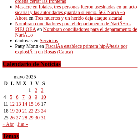
ordena cerrar las fronteras
Masacre en Ipiales, tres personas fueron asesinadas en un acto
sicarial y las autoridades guardan silencio. â€£ NariÃ±o
Ahora
en
Tres muertos y un herido deja ataque sicarial
Nombran conciliadores para el departamento de NariÃ±o -
PIFJ-OEA
en
Nombran conciliadores para el departamento de
NariÃ±o
dantovas
en
Servicios
Patty Montt
en
FiscalÃ­a establece primera hipÃ³tesis por
explosiÃ³n en Rosas (Cauca)
Calendario de Noticias
mayo 2025
D
L
M
X
J
V
S
1
2
3
4
5
6
7
8
9
10
11
12
13
14
15
16
17
18
19
20
21
22
23
24
25
26
27
28
29
30
31
« Abr
Jun »
Temas