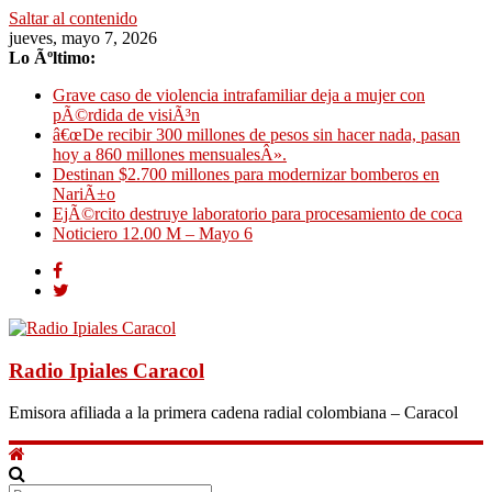
Saltar al contenido
jueves, mayo 7, 2026
Lo Ãºltimo:
Grave caso de violencia intrafamiliar deja a mujer con
pÃ©rdida de visiÃ³n
â€œDe recibir 300 millones de pesos sin hacer nada, pasan
hoy a 860 millones mensualesÂ».
Destinan $2.700 millones para modernizar bomberos en
NariÃ±o
EjÃ©rcito destruye laboratorio para procesamiento de coca
Noticiero 12.00 M – Mayo 6
Radio Ipiales Caracol
Emisora afiliada a la primera cadena radial colombiana – Caracol