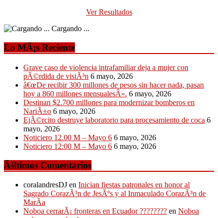
Ver Resultados
Cargando ...
Lo MÃ¡s Reciente
Grave caso de violencia intrafamiliar deja a mujer con
pÃ©rdida de visiÃ³n
6 mayo, 2026
â€œDe recibir 300 millones de pesos sin hacer nada, pasan
hoy a 860 millones mensualesÂ».
6 mayo, 2026
Destinan $2.700 millones para modernizar bomberos en
NariÃ±o
6 mayo, 2026
EjÃ©rcito destruye laboratorio para procesamiento de coca
6
mayo, 2026
Noticiero 12.00 M – Mayo 6
6 mayo, 2026
Noticiero 12:00 M – Mayo 6
6 mayo, 2026
Ãšltimos Comentarios
coralandresDJ
en
Inician fiestas patronales en honor al
Sagrado CorazÃ³n de JesÃºs y al Inmaculado CorazÃ³n de
MarÃ­a
Noboa cerrarÃ¡ fronteras en Ecuador ????????
en
Noboa