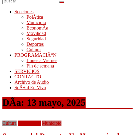
Secciones
PolÃ­tica
Municipio
EconomÃ­a
Movilidad
Seguridad
Deportes
Cultura
PROGRAMACIÃ“N
Lunes a Viernes
Fin de semana
SERVICIOS
CONTACTO
Archivo de Audio
SeÃ±al En Vivo
DÃ­a:
13 mayo, 2025
Cultura
EducaciÃ³n
Municipio