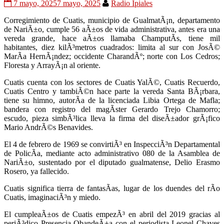
7 mayo, 2025
7 mayo, 2025
Radio Ipiales
Corregimiento de Cuatis, municipio de GualmatÃ¡n, departamento
de NariÃ±o, cumple 56 aÃ±os de vida administrativa, antes era una
vereda grande, hace aÃ±os llamaba ChamputÃ­s, tiene mil
habitantes, diez kilÃ³metros cuadrados: limita al sur con JosÃ©
MarÃ­a HernÃ¡ndez; occidente CharandÃº; norte con Los Cedros;
Floresta y ArrayÃ¡n al oriente.
Cuatis cuenta con los sectores de Cuatis YalÃ©, Cuatis Recuerdo,
Cuatis Centro y tambiÃ©n hace parte la vereda Santa BÃ¡rbara,
tiene su himno, autorÃ­a de la licenciada Libia Ortega de Mafla;
bandera con registro del magÃ­ster Gerardo Trejo Chamorro;
escudo, pieza simbÃ³lica lleva la firma del diseÃ±ador grÃ¡fico
Mario AndrÃ©s Benavides.
El 4 de febrero de 1969 se convirtiÃ³ en InspecciÃ³n Departamental
de PolicÃ­a, mediante acto administrativo 080 de la Asamblea de
NariÃ±o, sustentado por el diputado gualmatense, Delio Erasmo
Rosero, ya fallecido.
Cuatis significa tierra de fantasÃ­as, lugar de los duendes del rÃ­o
Cuatis, imaginaciÃ³n y miedo.
El cumpleaÃ±os de Cuatis empezÃ³ en abril del 2019 gracias al
periÃ³dico Presencia ObandeÃ±a con el periodista Leonel Chaves