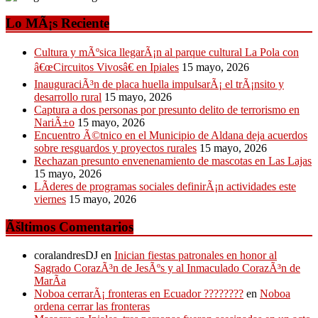
Lo MÃ¡s Reciente
Cultura y mÃºsica llegarÃ¡n al parque cultural La Pola con
â€œCircuitos Vivosâ€ en Ipiales
15 mayo, 2026
InauguraciÃ³n de placa huella impulsarÃ¡ el trÃ¡nsito y
desarrollo rural
15 mayo, 2026
Captura a dos personas por presunto delito de terrorismo en
NariÃ±o
15 mayo, 2026
Encuentro Ã©tnico en el Municipio de Aldana deja acuerdos
sobre resguardos y proyectos rurales
15 mayo, 2026
Rechazan presunto envenenamiento de mascotas en Las Lajas
15 mayo, 2026
LÃ­deres de programas sociales definirÃ¡n actividades este
viernes
15 mayo, 2026
Ãšltimos Comentarios
coralandresDJ
en
Inician fiestas patronales en honor al
Sagrado CorazÃ³n de JesÃºs y al Inmaculado CorazÃ³n de
MarÃ­a
Noboa cerrarÃ¡ fronteras en Ecuador ????????
en
Noboa
ordena cerrar las fronteras