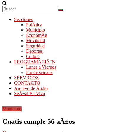
Secciones
PolÃ­tica
Municipio
EconomÃ­a
Movilidad
Seguridad
Deportes
Cultura
PROGRAMACIÃ“N
Lunes a Viernes
Fin de semana
SERVICIOS
CONTACTO
Archivo de Audio
SeÃ±al En Vivo
Municipio
Cuatis cumple 56 aÃ±os