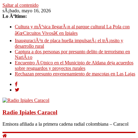
Saltar al contenido
sÃ¡bado, mayo 16, 2026
Lo Ãºltimo:
Cultura y mÃºsica llegarÃ¡n al parque cultural La Pola con
â€œCircuitos Vivosâ€ en Ipiales
InauguraciÃ³n de placa huella impulsarÃ¡ el trÃ¡nsito y
desarrollo rural
Captura a dos personas por presunto delito de terrorismo en
NariÃ±o
Encuentro Ã©tnico en el Municipio de Aldana deja acuerdos
sobre resguardos y proyectos rurales
Rechazan presunto envenenamiento de mascotas en Las Lajas
Radio Ipiales Caracol
Emisora afiliada a la primera cadena radial colombiana – Caracol