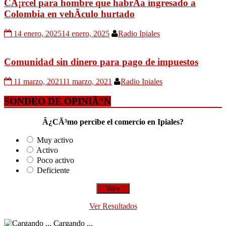
CÃ¡rcel para hombre que habrÃ­a ingresado a
Colombia en vehÃ­culo hurtado
14 enero, 2025
14 enero, 2025
Radio Ipiales
Comunidad sin dinero para pago de impuestos
11 marzo, 2021
11 marzo, 2021
Radio Ipiales
SONDEO DE OPINIÃ“N
Â¿CÃ³mo percibe el comercio en Ipiales?
Muy activo
Activo
Poco activo
Deficiente
Ver Resultados
Cargando ...