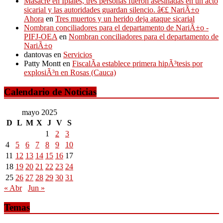
Masacre en Ipiales, tres personas fueron asesinadas en un acto
sicarial y las autoridades guardan silencio. â€£ NariÃ±o
Ahora
en
Tres muertos y un herido deja ataque sicarial
Nombran conciliadores para el departamento de NariÃ±o -
PIFJ-OEA
en
Nombran conciliadores para el departamento de
NariÃ±o
dantovas
en
Servicios
Patty Montt
en
FiscalÃ­a establece primera hipÃ³tesis por
explosiÃ³n en Rosas (Cauca)
Calendario de Noticias
mayo 2025
D
L
M
X
J
V
S
1
2
3
4
5
6
7
8
9
10
11
12
13
14
15
16
17
18
19
20
21
22
23
24
25
26
27
28
29
30
31
« Abr
Jun »
Temas