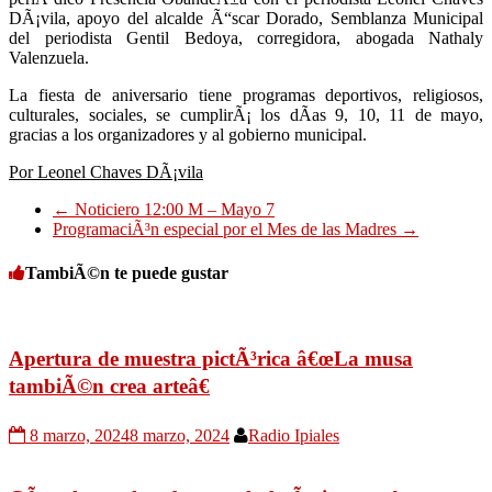
DÃ¡vila, apoyo del alcalde Ã“scar Dorado, Semblanza Municipal
del periodista Gentil Bedoya, corregidora, abogada Nathaly
Valenzuela.
La fiesta de aniversario tiene programas deportivos, religiosos,
culturales, sociales, se cumplirÃ¡ los dÃ­as 9, 10, 11 de mayo,
gracias a los organizadores y al gobierno municipal.
Por Leonel Chaves DÃ¡vila
←
Noticiero 12:00 M – Mayo 7
ProgramaciÃ³n especial por el Mes de las Madres
→
TambiÃ©n te puede gustar
Apertura de muestra pictÃ³rica â€œLa musa
tambiÃ©n crea arteâ€
8 marzo, 2024
8 marzo, 2024
Radio Ipiales