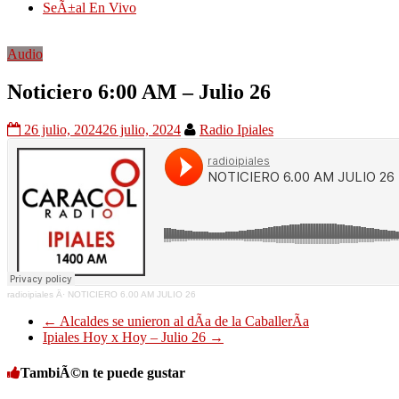
SeÃ±al En Vivo
Audio
Noticiero 6:00 AM – Julio 26
26 julio, 2024
26 julio, 2024
Radio Ipiales
radioipiales
Â·
NOTICIERO 6.00 AM JULIO 26
←
Alcaldes se unieron al dÃ­a de la CaballerÃ­a
Ipiales Hoy x Hoy – Julio 26
→
TambiÃ©n te puede gustar