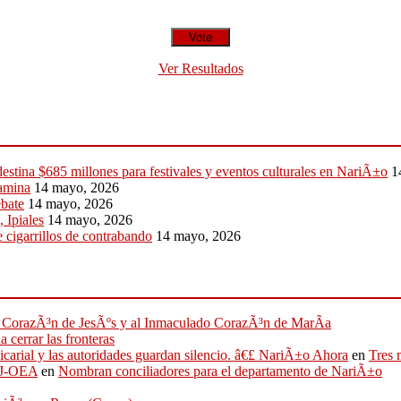
Ver Resultados
stina $685 millones para festivales y eventos culturales en NariÃ±o
1
tamina
14 mayo, 2026
ebate
14 mayo, 2026
 Ipiales
14 mayo, 2026
 cigarrillos de contrabando
14 mayo, 2026
ado CorazÃ³n de JesÃºs y al Inmaculado CorazÃ³n de MarÃ­a
 cerrar las fronteras
sicarial y las autoridades guardan silencio. â€£ NariÃ±o Ahora
en
Tres 
IFJ-OEA
en
Nombran conciliadores para el departamento de NariÃ±o