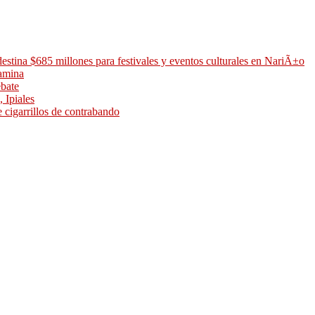
stina $685 millones para festivales y eventos culturales en NariÃ±o
tamina
ebate
 Ipiales
 cigarrillos de contrabando