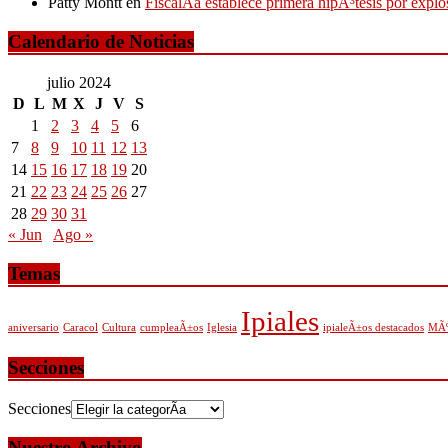
Patty Montt
en
FiscalÃ­a establece primera hipÃ³tesis por expl
Calendario de Noticias
julio 2024
D
L
M
X
J
V
S
1
2
3
4
5
6
7
8
9
10
11
12
13
14
15
16
17
18
19
20
21
22
23
24
25
26
27
28
29
30
31
« Jun
Ago »
Temas
Ipiales
aniversario
Caracol
Cultura
cumpleaÃ±os
Iglesia
ipialeÃ±os destacados
MÃº
Secciones
Secciones
Nuestro Archivo