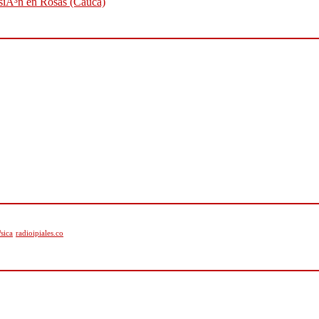
osiÃ³n en Rosas (Cauca)
sica
radioipiales.co