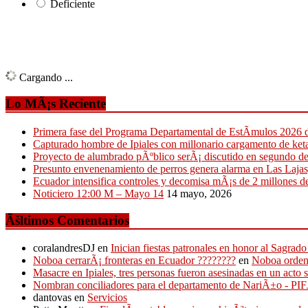
Deficiente
Cargando ...
Lo MÃ¡s Reciente
Primera fase del Programa Departamental de EstÃ­mulos 2026 de
Capturado hombre de Ipiales con millonario cargamento de ke
Proyecto de alumbrado pÃºblico serÃ¡ discutido en segundo d
Presunto envenenamiento de perros genera alarma en Las Lajas,
Ecuador intensifica controles y decomisa mÃ¡s de 2 millones de
Noticiero 12:00 M – Mayo 14
14 mayo, 2026
Ãšltimos Comentarios
coralandresDJ
en
Inician fiestas patronales en honor al Sagr
Noboa cerrarÃ¡ fronteras en Ecuador ????????
en
Noboa ordena
Masacre en Ipiales, tres personas fueron asesinadas en un acto 
Nombran conciliadores para el departamento de NariÃ±o - P
dantovas
en
Servicios