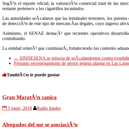
SegÃºn el reporte oficial, la valoraciÃ³n comercial total de las m
restante pertenece a los cigarrillos incautados.
Las autoridades seÃ±alaron que las terminales terrestres, los puestos 
de detecciÃ³n de este tipo de mercancÃ­as ilegales, cuyo ingreso afec
Asimismo, el SENAE destacÃ³ que recientes operativos desarrolla
contrabando.
La entidad reiterÃ³ que continuarÃ¡ fortaleciendo los controles aduane
←
SINDESENA se retracta de seÃ±alamientos contra exsubdir
Presunto envenenamiento de perros genera alarma en Las Lajas
TambiÃ©n te puede gustar
Gran MaratÃ³n canica
5 junio, 2018
Radio Ipiales
Abogados del sur se asociaciÃ³n