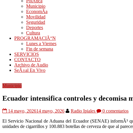
PolÃ­tica
Municipio
EconomÃ­a
Movilidad
Seguridad
Deportes
Cultura
PROGRAMACIÃ“N
Lunes a Viernes
Fin de semana
SERVICIOS
CONTACTO
Archivo de Audio
SeÃ±al En Vivo
Municipio
Ecuador intensifica controles y decomisa m
14 mayo, 2026
14 mayo, 2026
Radio Ipiales
0 comentarios
El Servicio Nacional de Aduana del Ecuador (SENAE) informÃ³ que, 
unidades de cigarrillos y 100.883 botellas de cerveza de que al parece