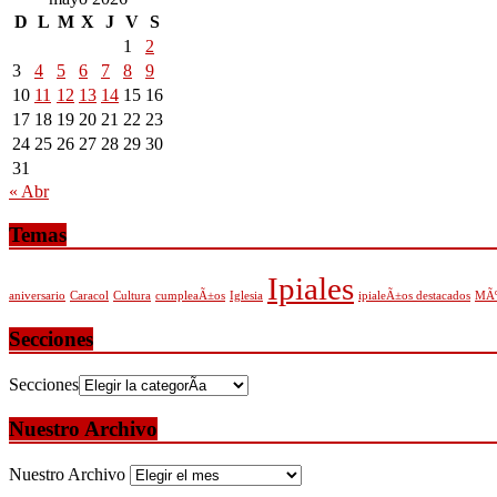
D
L
M
X
J
V
S
1
2
3
4
5
6
7
8
9
10
11
12
13
14
15
16
17
18
19
20
21
22
23
24
25
26
27
28
29
30
31
« Abr
Temas
Ipiales
aniversario
Caracol
Cultura
cumpleaÃ±os
Iglesia
ipialeÃ±os destacados
MÃº
Secciones
Secciones
Nuestro Archivo
Nuestro Archivo