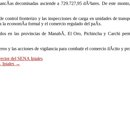
ercancÃ­as decomisadas asciende a 729.727,95 dÃ³lares. De este monto
de control fronterizo y las inspecciones de carga en unidades de transpo
ta la economÃ­a formal y el comercio regulado del paÃ­s.
dos en las provincias de ManabÃ­, El Oro, Pichincha y Carchi permi
ros y las acciones de vigilancia para combatir el comercio ilÃ­cito y pr
ector del SENA Ipiales
, Ipiales
→