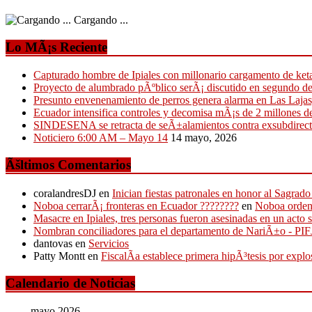
Cargando ...
Lo MÃ¡s Reciente
Capturado hombre de Ipiales con millonario cargamento de ke
Proyecto de alumbrado pÃºblico serÃ¡ discutido en segundo d
Presunto envenenamiento de perros genera alarma en Las Lajas,
Ecuador intensifica controles y decomisa mÃ¡s de 2 millones de
SINDESENA se retracta de seÃ±alamientos contra exsubdirect
Noticiero 6:00 AM – Mayo 14
14 mayo, 2026
Ãšltimos Comentarios
coralandresDJ
en
Inician fiestas patronales en honor al Sagr
Noboa cerrarÃ¡ fronteras en Ecuador ????????
en
Noboa ordena
Masacre en Ipiales, tres personas fueron asesinadas en un acto 
Nombran conciliadores para el departamento de NariÃ±o - P
dantovas
en
Servicios
Patty Montt
en
FiscalÃ­a establece primera hipÃ³tesis por expl
Calendario de Noticias
mayo 2026