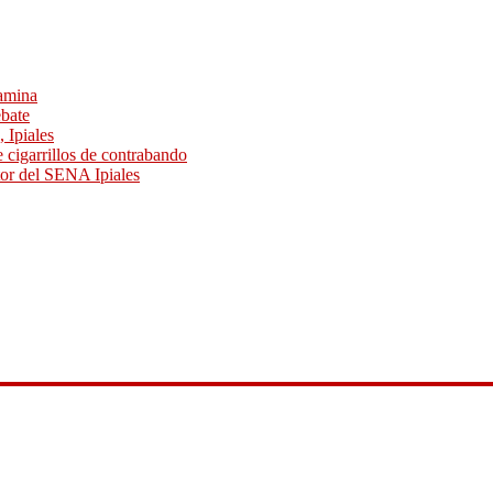
tamina
ebate
 Ipiales
 cigarrillos de contrabando
or del SENA Ipiales