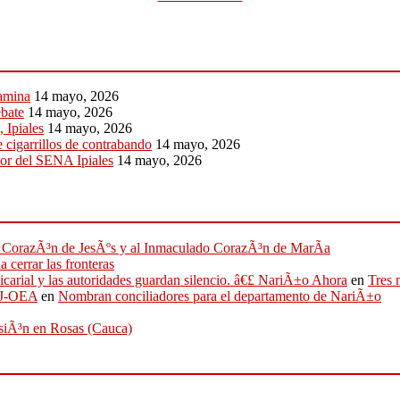
tamina
14 mayo, 2026
ebate
14 mayo, 2026
 Ipiales
14 mayo, 2026
 cigarrillos de contrabando
14 mayo, 2026
or del SENA Ipiales
14 mayo, 2026
ado CorazÃ³n de JesÃºs y al Inmaculado CorazÃ³n de MarÃ­a
 cerrar las fronteras
sicarial y las autoridades guardan silencio. â€£ NariÃ±o Ahora
en
Tres 
IFJ-OEA
en
Nombran conciliadores para el departamento de NariÃ±o
osiÃ³n en Rosas (Cauca)