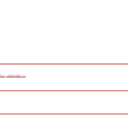
sica
radioipiales.co