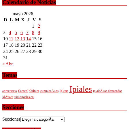
Calendario de Noticias
mayo 2026
D
L
M
X
J
V
S
1
2
3
4
5
6
7
8
9
10
11
12
13
14
15
16
17
18
19
20
21
22
23
24
25
26
27
28
29
30
31
« Abr
Temas
Ipiales
aniversario
Caracol
Cultura
cumpleaÃ±os
Iglesia
ipialeÃ±os destacados
MÃºsica
radioipiales.co
Secciones
Secciones