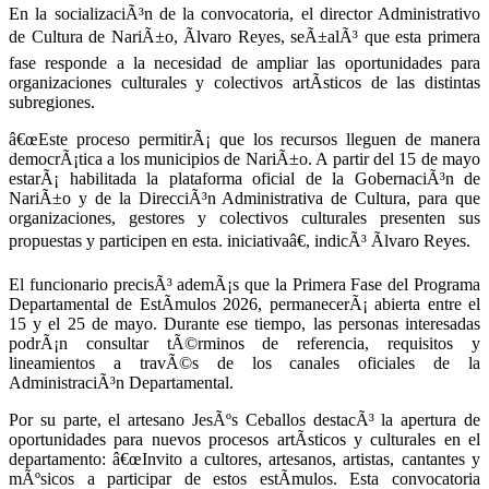
En la socializaciÃ³n de la convocatoria, el director Administrativo
de Cultura de NariÃ±o, Ãlvaro Reyes, seÃ±alÃ³ que esta primera
fase responde a la necesidad de ampliar las oportunidades para
organizaciones culturales y colectivos artÃ­sticos de las distintas
subregiones.
â€œEste proceso permitirÃ¡ que los recursos lleguen de manera
democrÃ¡tica a los municipios de NariÃ±o. A partir del 15 de mayo
estarÃ¡ habilitada la plataforma oficial de la GobernaciÃ³n de
NariÃ±o y de la DirecciÃ³n Administrativa de Cultura, para que
organizaciones, gestores y colectivos culturales presenten sus
propuestas y participen en esta. iniciativaâ€, indicÃ³ Ãlvaro Reyes.
El funcionario precisÃ³ ademÃ¡s que la Primera Fase del Programa
Departamental de EstÃ­mulos 2026, permanecerÃ¡ abierta entre el
15 y el 25 de mayo. Durante ese tiempo, las personas interesadas
podrÃ¡n consultar tÃ©rminos de referencia, requisitos y
lineamientos a travÃ©s de los canales oficiales de la
AdministraciÃ³n Departamental.
Por su parte, el artesano JesÃºs Ceballos destacÃ³ la apertura de
oportunidades para nuevos procesos artÃ­sticos y culturales en el
departamento: â€œInvito a cultores, artesanos, artistas, cantantes y
mÃºsicos a participar de estos estÃ­mulos. Esta convocatoria