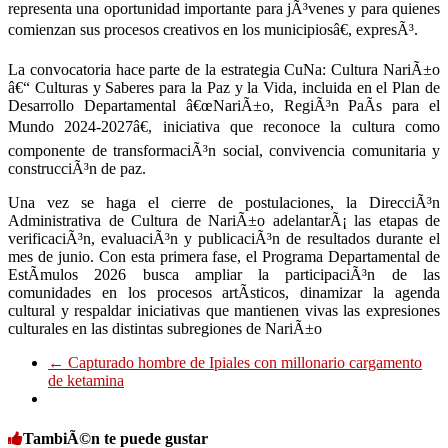
representa una oportunidad importante para jÃ³venes y para quienes
comienzan sus procesos creativos en los municipiosâ€, expresÃ³.
La convocatoria hace parte de la estrategia CuNa: Cultura NariÃ±o
â€“ Culturas y Saberes para la Paz y la Vida, incluida en el Plan de
Desarrollo Departamental â€œNariÃ±o, RegiÃ³n PaÃ­s para el
Mundo 2024-2027â€, iniciativa que reconoce la cultura como
componente de transformaciÃ³n social, convivencia comunitaria y
construcciÃ³n de paz.
Una vez se haga el cierre de postulaciones, la DirecciÃ³n
Administrativa de Cultura de NariÃ±o adelantarÃ¡ las etapas de
verificaciÃ³n, evaluaciÃ³n y publicaciÃ³n de resultados durante el
mes de junio. Con esta primera fase, el Programa Departamental de
EstÃ­mulos 2026 busca ampliar la participaciÃ³n de las
comunidades en los procesos artÃ­sticos, dinamizar la agenda
cultural y respaldar iniciativas que mantienen vivas las expresiones
culturales en las distintas subregiones de NariÃ±o
←
Capturado hombre de Ipiales con millonario cargamento
de ketamina
TambiÃ©n te puede gustar