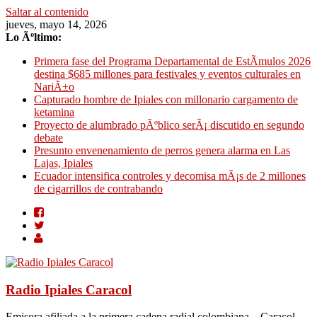
Saltar al contenido
jueves, mayo 14, 2026
Lo Ãºltimo:
Primera fase del Programa Departamental de EstÃ­mulos 2026
destina $685 millones para festivales y eventos culturales en
NariÃ±o
Capturado hombre de Ipiales con millonario cargamento de
ketamina
Proyecto de alumbrado pÃºblico serÃ¡ discutido en segundo
debate
Presunto envenenamiento de perros genera alarma en Las
Lajas, Ipiales
Ecuador intensifica controles y decomisa mÃ¡s de 2 millones
de cigarrillos de contrabando
Radio Ipiales Caracol
Emisora afiliada a la primera cadena radial colombiana – Caracol