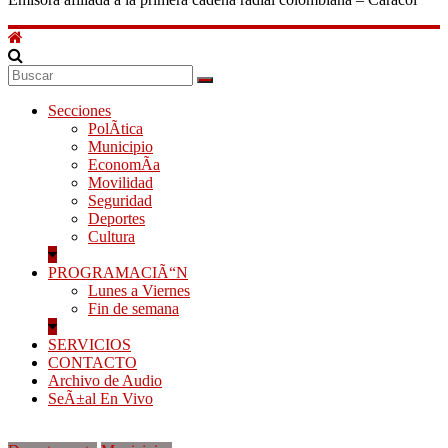
Secciones
PolÃ­tica
Municipio
EconomÃ­a
Movilidad
Seguridad
Deportes
Cultura
PROGRAMACIÃ“N
Lunes a Viernes
Fin de semana
SERVICIOS
CONTACTO
Archivo de Audio
SeÃ±al En Vivo