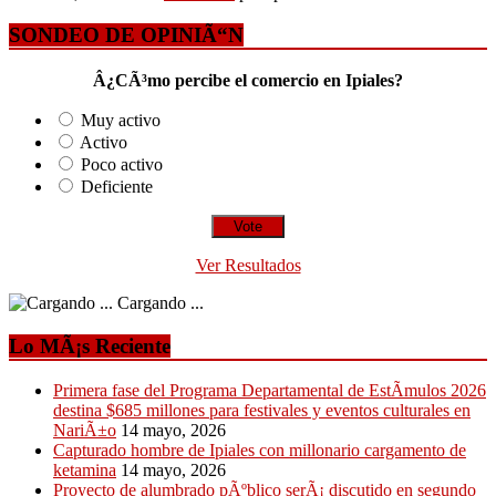
SONDEO DE OPINIÃ“N
Â¿CÃ³mo percibe el comercio en Ipiales?
Muy activo
Activo
Poco activo
Deficiente
Ver Resultados
Cargando ...
Lo MÃ¡s Reciente
Primera fase del Programa Departamental de EstÃ­mulos 2026
destina $685 millones para festivales y eventos culturales en
NariÃ±o
14 mayo, 2026
Capturado hombre de Ipiales con millonario cargamento de
ketamina
14 mayo, 2026
Proyecto de alumbrado pÃºblico serÃ¡ discutido en segundo