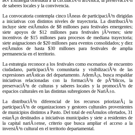
â€¢ Estrategia orientada a la circulaciÃ³n artÃ­stica, la preservaciÃ³n
de saberes locales y la convivencia.
La convocatoria contempla cinco lÃ­neas de participaciÃ³n dirigidas
a iniciativas con distintos niveles de trayectoria. La distribuciÃ³n
incluye siete estÃ­mulos de $8 millones para festivales emergentes;
siete apoyos de $12 millones para festivales jÃ³venes; siete
incentivos de $15 millones para procesos de mediana trayectoria;
siete asignaciones de $20 millones para eventos consolidados; y diez
estÃ­mulos de hasta $30 millones para festivales de amplia
permanencia en el territorio.
La estrategia reconoce a los festivales como escenarios de encuentro
ciudadano, participaciÃ³n comunitaria y visibilizaciÃ³n de las
expresiones artÃ­sticas del departamento. AdemÃ¡s, busca respaldar
iniciativas relacionadas con la formaciÃ³n de pÃºblicos, la
preservaciÃ³n de culturas y saberes locales y la promociÃ³n de
espacios culturales en las distintas subregiones de NariÃ±o.
La distribuciÃ³n diferencial de los recursos priorizarÃ¡ la
participaciÃ³n de organizaciones y gestores culturales provenientes
de municipios distintos a Pasto. Del total de estÃ­mulos ofertados, 31
estarÃ¡n destinados a iniciativas municipales y siete a residentes de
la capital nariÃ±ense, criterio que busca ampliar el acceso a la
inversiÃ³n cultural en el territorio departamental.