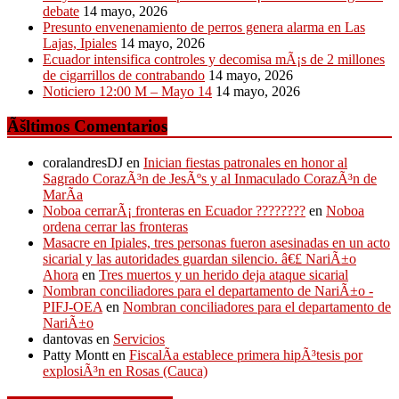
debate
14 mayo, 2026
Presunto envenenamiento de perros genera alarma en Las
Lajas, Ipiales
14 mayo, 2026
Ecuador intensifica controles y decomisa mÃ¡s de 2 millones
de cigarrillos de contrabando
14 mayo, 2026
Noticiero 12:00 M – Mayo 14
14 mayo, 2026
Ãšltimos Comentarios
coralandresDJ
en
Inician fiestas patronales en honor al
Sagrado CorazÃ³n de JesÃºs y al Inmaculado CorazÃ³n de
MarÃ­a
Noboa cerrarÃ¡ fronteras en Ecuador ????????
en
Noboa
ordena cerrar las fronteras
Masacre en Ipiales, tres personas fueron asesinadas en un acto
sicarial y las autoridades guardan silencio. â€£ NariÃ±o
Ahora
en
Tres muertos y un herido deja ataque sicarial
Nombran conciliadores para el departamento de NariÃ±o -
PIFJ-OEA
en
Nombran conciliadores para el departamento de
NariÃ±o
dantovas
en
Servicios
Patty Montt
en
FiscalÃ­a establece primera hipÃ³tesis por
explosiÃ³n en Rosas (Cauca)